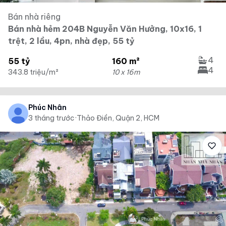
Bán nhà riêng
Bán nhà hẻm 204B Nguyễn Văn Hưởng, 10x16, 1
trệt, 2 lầu, 4pn, nhà đẹp, 55 tỷ
4
55 tỷ
160 m²
4
343.8 triệu/m²
10 x 16m
Phúc Nhân
3 tháng trước
·
Thảo Điền, Quận 2, HCM