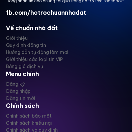
lòng nhắn tin cho chúng tôi qua trang hỗ trợ trên facebook:
fb.com/hotrochuannhadat
Về chuẩn nhà đất
Giới thiệu
Quy định đăng tin
Hướng dẫn tự động làm mới
Giới thiệu các loại tin VIP
Bảng giá dịch vụ
Menu chính
Đăng ký
Đăng nhập
Đăng tin mới
Chính sách
Chính sách bảo mật
Chính sách khiếu nại
Chính sách và quy định