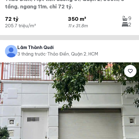
tầng, ngang 11m, chỉ 72 tỷ.
9
72 tỷ
350 m²
2
205.7 triệu/m²
11 x 31.8m
Lâm Thành Quới
3 tháng trước
·
Thảo Điền, Quận 2, HCM