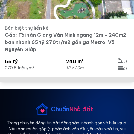
Bán biệt thự liền kề
Gấp: Tài sản Giang Văn Minh ngang 12m - 240m2
bán nhanh 65 tỷ 270tr/m2 gần ga Metro, Võ
Nguyên Giáp
65 tỷ
240 m²
0
270.8 triệu/m²
12 x 20m
0
Chuẩn
Nhà đất
Trang chuyên đăng tin bất động sản, nhanh gọn và hiệu quả.
Nếu bạn muốn góp ý, phản ánh vấn đề, yêu cầu xoá tin, vui