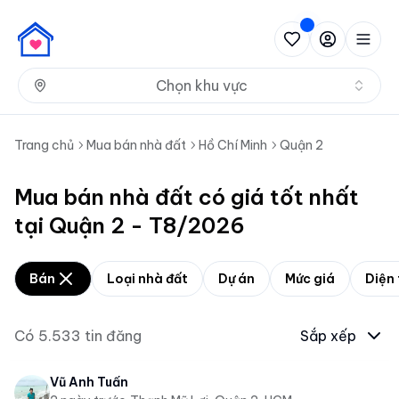
Nh
Chọn khu vực
Trang chủ
Mua bán nhà đất
Hồ Chí Minh
Quận 2
Mua bán nhà đất có giá tốt nhất
tại Quận 2 - T8/2026
Bán
Loại nhà đất
Dự án
Mức giá
Diện 
Có
5.533
tin đăng
Sắp xếp
Vũ Anh Tuấn