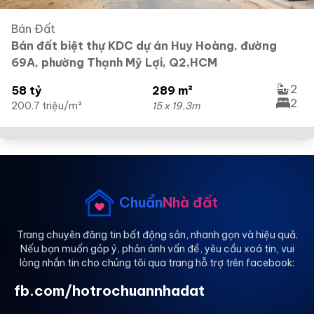
Bán Đất
Bán đất biệt thự KDC dự án Huy Hoàng, đường
69A, phường Thạnh Mỹ Lợi, Q2,HCM
2
58 tỷ
289 m²
2
200.7 triệu/m²
15 x 19.3m
Chuẩn
Nhà đất
Trang chuyên đăng tin bất động sản, nhanh gọn và hiệu quả.
Nếu bạn muốn góp ý, phản ánh vấn đề, yêu cầu xoá tin, vui
lòng nhắn tin cho chúng tôi qua trang hỗ trợ trên facebook:
fb.com/hotrochuannhadat