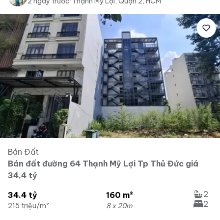
2 ngày trước
·
Thạnh Mỹ Lợi, Quận 2, HCM
Bán Đất
Bán đất đường 64 Thạnh Mỹ Lợi Tp Thủ Đức giá
34,4 tỷ
2
34.4 tỷ
160 m²
2
215 triệu/m²
8 x 20m