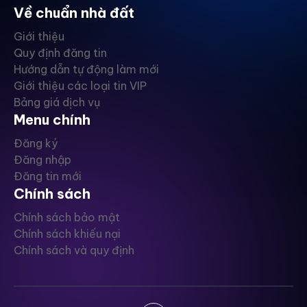
Về chuẩn nhà đất
Giới thiệu
Quy định đăng tin
Hướng dẫn tự động làm mới
Giới thiệu các loại tin VIP
Bảng giá dịch vụ
Menu chính
Đăng ký
Đăng nhập
Đăng tin mới
Chính sách
Chính sách bảo mật
Chính sách khiếu nại
Chính sách và quy định