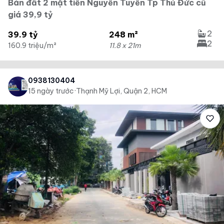
Bán đất 2 mặt tiền Nguyễn Tuyển Tp Thủ Đức cũ
giá 39,9 tỷ
2
39.9 tỷ
248 m²
2
160.9 triệu/m²
11.8 x 21m
0938130404
15 ngày trước
·
Thạnh Mỹ Lợi, Quận 2, HCM