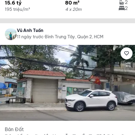
2
15.6 tỷ
80 m²
2
195 triệu/m²
4 x 20m
Vũ Anh Tuấn
11 ngày trước
·
Bình Trưng Tây, Quận 2, HCM
Bán Đất