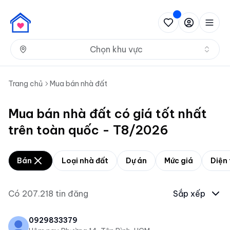
Nh
Chọn khu vực
Trang chủ
Mua bán nhà đất
Mua bán nhà đất có giá tốt nhất
trên toàn quốc - T8/2026
Bán
Loại nhà đất
Dự án
Mức giá
Diện 
Có
207.218
tin đăng
Sắp xếp
0929833379