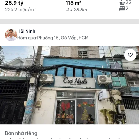
22
25.9 tỷ
115 m²
2
225.2 triệu/m²
4 x 28.8m
Hải Ninh
Hôm qua
·
Phường 16, Gò Vấp, HCM
Bán nhà riêng