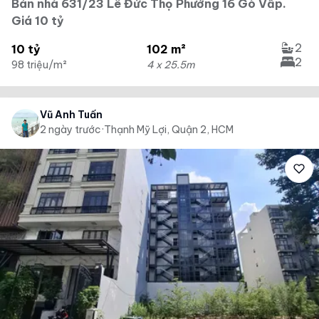
Bán nhà 631/23 Lê Đức Thọ Phướng 16 Gò Vấp.
Giá 10 tỷ
2
10 tỷ
102 m²
2
98 triệu/m²
4 x 25.5m
Vũ Anh Tuấn
2 ngày trước
·
Thạnh Mỹ Lợi, Quận 2, HCM