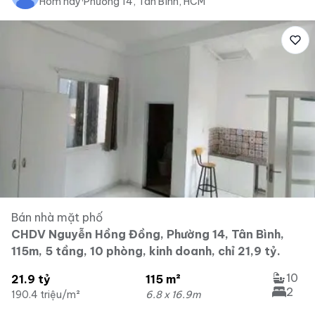
Hôm nay
·
Phường 14, Tân Bình, HCM
Bán nhà mặt phố
CHDV Nguyễn Hồng Đồng, Phường 14, Tân Bình,
115m, 5 tầng, 10 phòng, kinh doanh, chỉ 21,9 tỷ.
10
21.9 tỷ
115 m²
2
190.4 triệu/m²
6.8 x 16.9m