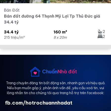
Bán Đất
Bán đất đường 64 Thạnh Mỹ Lợi Tp Thủ Đức giá
34,4 tỷ
2
34.4 tỷ
160 m²
2
215 triệu/m²
8 x 20m
Chuẩn
Nhà đất
Trang chuyên đăng tin bất động sản, nhanh gọn và hiệu quả.
Nếu bạn muốn góp ý, phản ánh vấn đề, yêu cầu xoá tin, vui
lòng nhắn tin cho chúng tôi qua trang hỗ trợ trên facebook:
fb.com/hotrochuannhadat