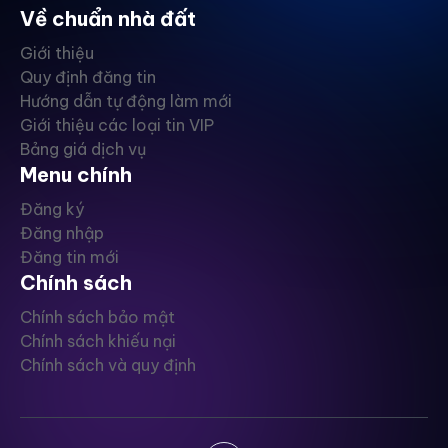
Về chuẩn nhà đất
Giới thiệu
Quy định đăng tin
Hướng dẫn tự động làm mới
Giới thiệu các loại tin VIP
Bảng giá dịch vụ
Menu chính
Đăng ký
Đăng nhập
Đăng tin mới
Chính sách
Chính sách bảo mật
Chính sách khiếu nại
Chính sách và quy định