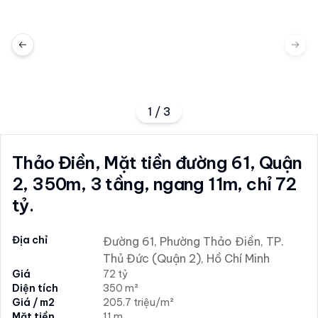
Previous slide
Next 
1
/
3
Thảo Điền, Mặt tiền đường 61, Quận
2, 350m, 3 tầng, ngang 11m, chỉ 72
tỷ.
Địa chỉ
Đường 61, Phường Thảo Điền, TP.
Thủ Đức (Quận 2), Hồ Chí Minh
Giá
72 tỷ
Diện tích
350 m²
Giá / m2
205.7 triệu/m²
Mặt tiền
11 m