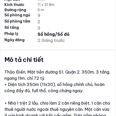
Kích thước
11 x 31.8m
Đường rộng
6 m
Số phòng ngủ
9
Số phòng tắm
2
Số tầng
3
Pháp lý
Sổ hồng/Sổ đỏ
Ngày đăng
2 tháng trước
Mô tả chi tiết
Thảo Điền, Mặt tiền đường 61, Quận 2, 350m, 3 tầng,
ngang 11m, chỉ 72 tỷ.
+ Diện tích 350m (11x30), sổ hồng chính chủ, hoàn
công đầy đủ, full thổ, công chứng ngay.
+ Nhà 1 trệt 2 lầu, chia làm 2 căn riêng biệt, 1 căn cho
thuê người nước ngoài thuê nguyên căn. Một căn vừa
ở vừa kinh doanh với kết cấu gồm: Trệt gồm phòng