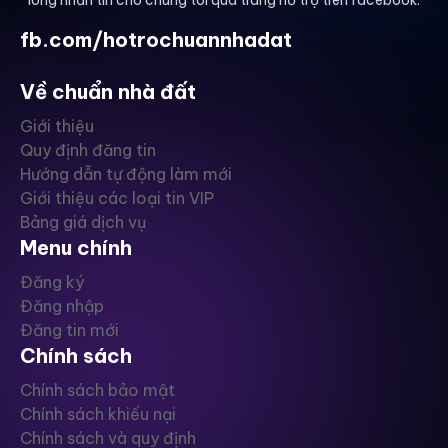
lòng nhắn tin cho chúng tôi qua trang hỗ trợ trên facebook:
fb.com/hotrochuannhadat
Về chuẩn nhà đất
Giới thiệu
Quy định đăng tin
Hướng dẫn tự động làm mới
Giới thiệu các loại tin VIP
Bảng giá dịch vụ
Menu chính
Đăng ký
Đăng nhập
Đăng tin mới
Chính sách
Chính sách bảo mật
Chính sách khiếu nại
Chính sách và quy định