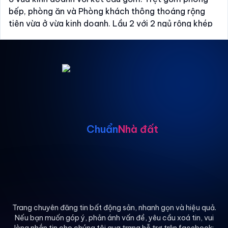
bếp, phòng ăn và Phòng khách thông thoáng rộng
tiện vừa ở vừa kinh doanh. Lầu 2 với 2 ngủ rộng khép
kín, lầu 3 gồm phòng ngủ và phòng thờ. Phía hông nhà
là nơi để xe, phía sau nở hậu là nhà cấp 4 để làm kho
và khu sinh thái. Rất tiện về ở luôn hoặc vừa ở vừa
làm văn phong, nếu muộn đập đi xây tào nhà CHDV..
rất phù hợp.
+ Thảo Điền là khu VÍP nhất hiện nay, rất nhiều người
mong muốn sở hữu nhà đất khu vực này. Tiện ích xung
quanh không cần phải nói đến, cơ hội duy nhất để sở
Chuẩn
Nhà đất
sữu nhà khu Thảo Điền với giá hơn 30 tỷ.. rất tiện di
chuyển sang Quận 1, Quận 9, Thủ Đức, Quận 10, Bình
Thạnh, Phú Nhuận...
+ Giá 72 tỷ (có thương lượng).
Liên hệ: Anh Tùng 0929833379.
Trang chuyên đăng tin bất động sản, nhanh gọn và hiệu quả.
Nếu bạn muốn góp ý, phản ánh vấn đề, yêu cầu xoá tin, vui