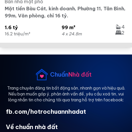
Bán nhà mặt phố
Mặt tiền Bàu Cát, kinh doanh, Phường 11, Tân Bình,
99m, Văn phòng, chỉ 16 tỷ.
4
1.6 tỷ
99 m²
2
16.2 triệu/m²
4 x 24.8m
Chuẩn
Nhà đất
Trang chuyên đăng tin bất động sản, nhanh gọn và hiệu quả.
Nếu bạn muốn góp ý, phản ánh vấn đề, yêu cầu xoá tin, vui
lòng nhắn tin cho chúng tôi qua trang hỗ trợ trên facebook:
fb.com/hotrochuannhadat
Về chuẩn nhà đất