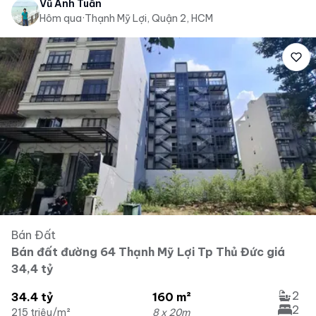
Vũ Anh Tuấn
Hôm qua
·
Thạnh Mỹ Lợi, Quận 2, HCM
Bán Đất
Bán đất đường 64 Thạnh Mỹ Lợi Tp Thủ Đức giá
34,4 tỷ
2
34.4 tỷ
160 m²
2
215 triệu/m²
8 x 20m