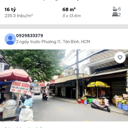
6
16 tỷ
68 m²
2
235.3 triệu/m²
5 x 13.6m
0929833379
2 ngày trước
·
Phường 11, Tân Bình, HCM