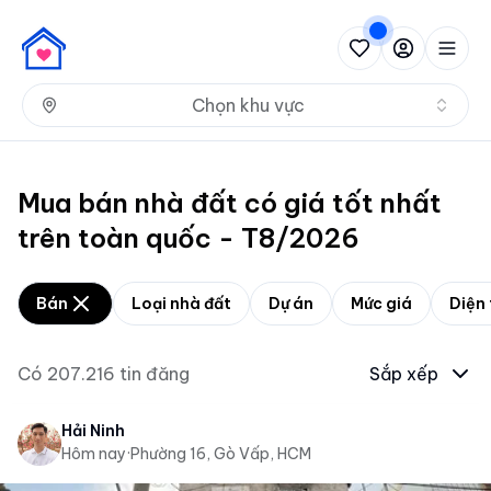
Nh
Chọn khu vực
Mua bán nhà đất có giá tốt nhất
trên toàn quốc - T8/2026
Bán
Loại nhà đất
Dự án
Mức giá
Diện 
Có
207.216
tin đăng
Sắp xếp
Hải Ninh
Hôm nay
·
Phường 16, Gò Vấp, HCM