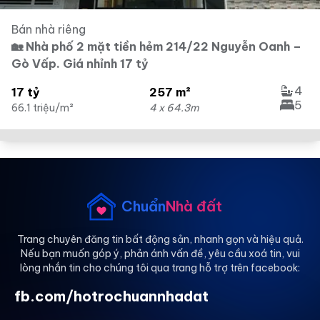
Bán nhà riêng
🏡 Nhà phố 2 mặt tiền hẻm 214/22 Nguyễn Oanh –
Gò Vấp. Giá nhỉnh 17 tỷ
4
17 tỷ
257 m²
5
66.1 triệu/m²
4 x 64.3m
Chuẩn
Nhà đất
Trang chuyên đăng tin bất động sản, nhanh gọn và hiệu quả.
Nếu bạn muốn góp ý, phản ánh vấn đề, yêu cầu xoá tin, vui
lòng nhắn tin cho chúng tôi qua trang hỗ trợ trên facebook:
fb.com/hotrochuannhadat