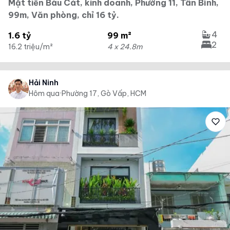
Mặt tiền Bàu Cát, kinh doanh, Phường 11, Tân Bình,
99m, Văn phòng, chỉ 16 tỷ.
4
1.6 tỷ
99 m²
2
16.2 triệu/m²
4 x 24.8m
Hải Ninh
Hôm qua
·
Phường 17, Gò Vấp, HCM