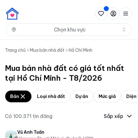
Nh
Chọn khu vực
Trang chủ
Mua bán nhà đất
Hồ Chí Minh
Mua bán nhà đất có giá tốt nhất
tại Hồ Chí Minh - T8/2026
Bán
Loại nhà đất
Dự án
Mức giá
Diện 
Có
100.371
tin đăng
Sắp xếp
Vũ Anh Tuấn