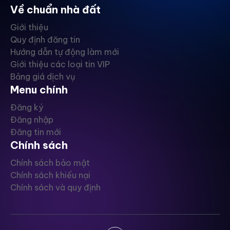
Về chuẩn nhà đất
Giới thiệu
Quy định đăng tin
Hướng dẫn tự động làm mới
Giới thiệu các loại tin VIP
Bảng giá dịch vụ
Menu chính
Đăng ký
Đăng nhập
Đăng tin mới
Chính sách
Chính sách bảo mật
Chính sách khiếu nại
Chính sách và quy định