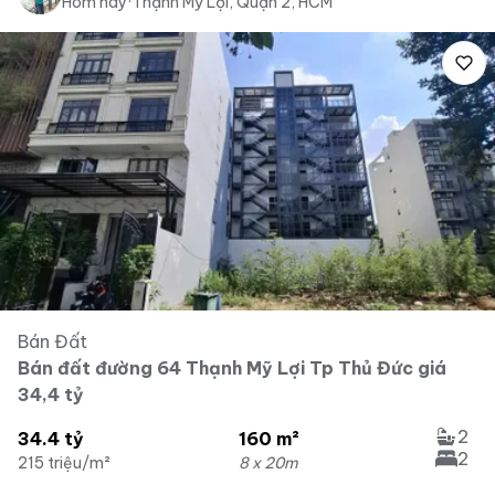
Hôm nay
·
Thạnh Mỹ Lợi, Quận 2, HCM
Bán Đất
Bán đất đường 64 Thạnh Mỹ Lợi Tp Thủ Đức giá
34,4 tỷ
2
34.4 tỷ
160 m²
2
215 triệu/m²
8 x 20m