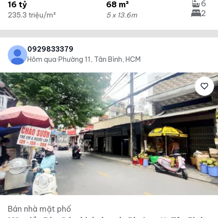
6
16 tỷ
68 m²
2
235.3 triệu/m²
5 x 13.6m
0929833379
Hôm qua
·
Phường 11, Tân Bình, HCM
Bán nhà mặt phố