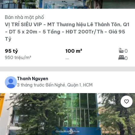
Bán nhà mặt phố
VỊ TRÍ SIÊU VIP - MT Thương hiệu Lê Thánh Tôn, Q1
- DT 5 x 20m - 5 Tầng - HĐT 200Tr/Th - Giá 95
Tỷ
95 tỷ
100 m²
0
950 triệu/m²
...
0
Thanh Nguyen
3 tháng trước
·
Bến Nghé, Quận 1, HCM