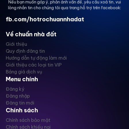
Nếu bạn muốn góp ý, phản ánh vấn đề, yêu cầu xoá tin, vui
lòng nhắn tin cho chúng tôi qua trang hỗ trợ trên facebook:
fb.com/hotrochuannhadat
Về chuẩn nhà đất
Giới thiệu
Quy định đăng tin
Hướng dẫn tự động làm mới
Giới thiệu các loại tin VIP
Bảng giá dịch vụ
Menu chính
Đăng ký
Đăng nhập
Đăng tin mới
Chính sách
Chính sách bảo mật
Chính sách khiếu nại