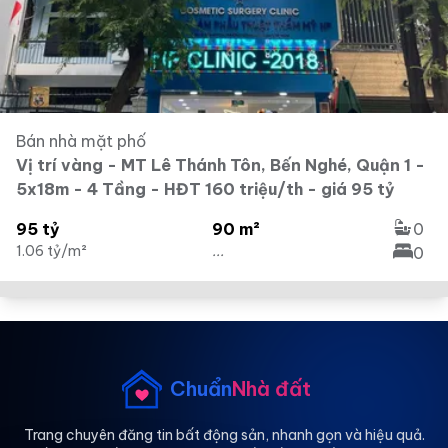
Bán nhà mặt phố
Vị trí vàng - MT Lê Thánh Tôn, Bến Nghé, Quận 1 -
5x18m - 4 Tầng - HĐT 160 triệu/th - giá 95 tỷ
95 tỷ
90 m²
0
1.06 tỷ/m²
...
0
Chuẩn
Nhà đất
Trang chuyên đăng tin bất động sản, nhanh gọn và hiệu quả.