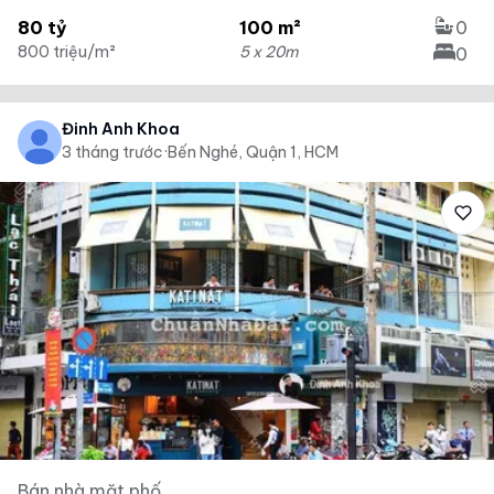
80 tỷ
100 m²
0
800 triệu/m²
5 x 20m
0
Đinh Anh Khoa
3 tháng trước
·
Bến Nghé, Quận 1, HCM
Bán nhà mặt phố