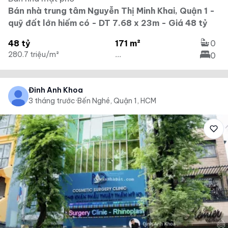
Bán nhà trung tâm Nguyễn Thị Minh Khai, Quận 1 -
quỹ đất lớn hiếm có - DT 7.68 x 23m - Giá 48 tỷ
48 tỷ
171 m²
0
280.7 triệu/m²
...
0
Đinh Anh Khoa
3 tháng trước
·
Bến Nghé, Quận 1, HCM