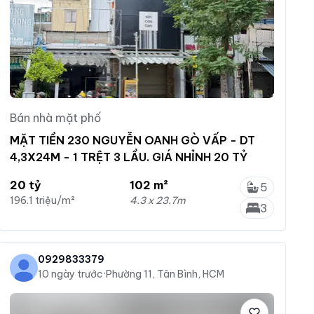
Bán nhà mặt phố
MẶT TIỀN 230 NGUYỄN OANH GÒ VẤP - DT
4,3X24M - 1 TRỆT 3 LẦU. GIÁ NHỈNH 20 TỶ
20 tỷ
102 m²
5
196.1 triệu/m²
4.3 x 23.7m
3
0929833379
10 ngày trước
·
Phường 11, Tân Bình, HCM