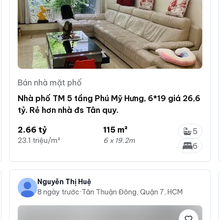
Bán nhà mặt phố
Nhà phố TM 5 tầng Phú Mỹ Hưng, 6*19 giá 26,6
tỷ. Rẻ hơn nhà đs Tân quy.
2.66 tỷ
115 m²
5
23.1 triệu/m²
6 x 19.2m
6
Nguyễn Thị Huệ
8 ngày trước
·
Tân Thuận Đông, Quận 7, HCM