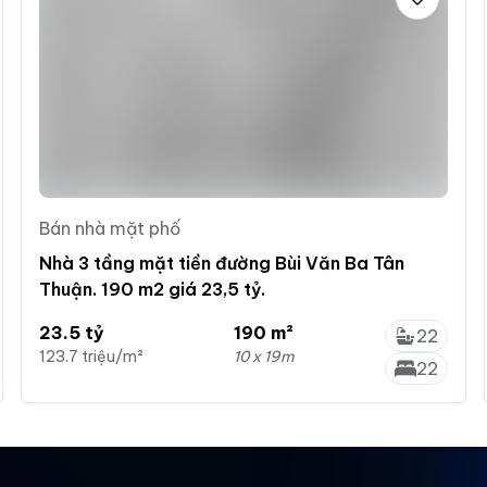
Bán nhà mặt phố
Nhà 3 tầng mặt tiền đường Bùi Văn Ba Tân
Thuận. 190 m2 giá 23,5 tỷ.
23.5 tỷ
190 m²
22
123.7 triệu/m²
10 x 19m
22