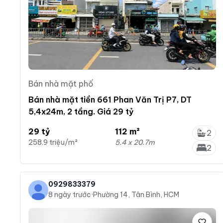
Bán nhà mặt phố
Bán nhà mặt tiền 661 Phan Văn Trị P7, DT
5,4x24m, 2 tầng. Giá 29 tỷ
29 tỷ
112 m²
2
258.9 triệu/m²
5.4 x 20.7m
2
0929833379
8 ngày trước
·
Phường 14, Tân Bình, HCM