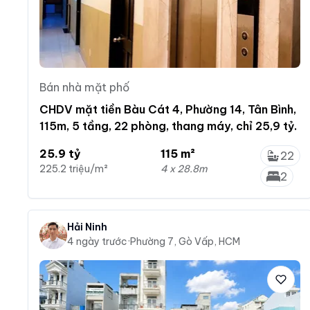
Bán nhà mặt phố
CHDV mặt tiền Bàu Cát 4, Phường 14, Tân Bình,
115m, 5 tầng, 22 phòng, thang máy, chỉ 25,9 tỷ.
25.9 tỷ
115 m²
22
225.2 triệu/m²
4 x 28.8m
2
Hải Ninh
4 ngày trước
·
Phường 7, Gò Vấp, HCM