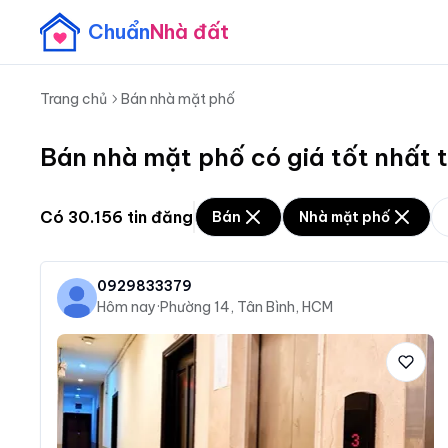
Chuẩn
Nhà đất
Trang chủ
Bán nhà mặt phố
Bán nhà mặt phố có giá tốt nhất 
Có
30.156
tin đăng
Bán
Nhà mặt phố
0929833379
Hôm nay
·
Phường 14, Tân Bình, HCM