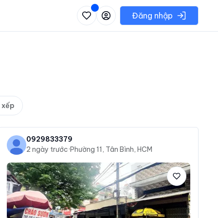
 danh sách các khu vực có thể chọn
Đăng nhập
 xếp
0929833379
2 ngày trước
·
Phường 11, Tân Bình, HCM