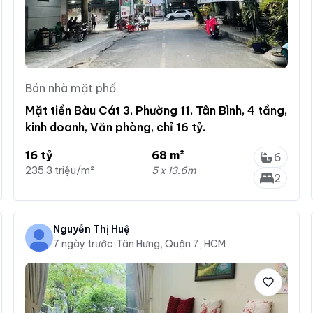
Bán nhà mặt phố
Mặt tiền Bàu Cát 3, Phường 11, Tân Bình, 4 tầng,
kinh doanh, Văn phòng, chỉ 16 tỷ.
16 tỷ
68 m²
6
235.3 triệu/m²
5 x 13.6m
2
Nguyễn Thị Huệ
7 ngày trước
·
Tân Hưng, Quận 7, HCM