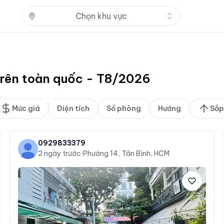
Nhấn để mở
Chọn khu vực
trên toàn quốc - T8/2026
Mức giá
Diện tích
Số phòng
Hướng
Sắp
0929833379
2 ngày trước
·
Phường 14, Tân Bình, HCM