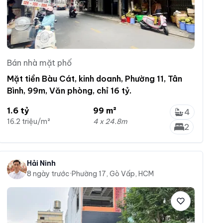
Bán nhà mặt phố
Mặt tiền Bàu Cát, kinh doanh, Phường 11, Tân
Bình, 99m, Văn phòng, chỉ 16 tỷ.
1.6 tỷ
99 m²
4
16.2 triệu/m²
4 x 24.8m
2
Hải Ninh
8 ngày trước
·
Phường 17, Gò Vấp, HCM