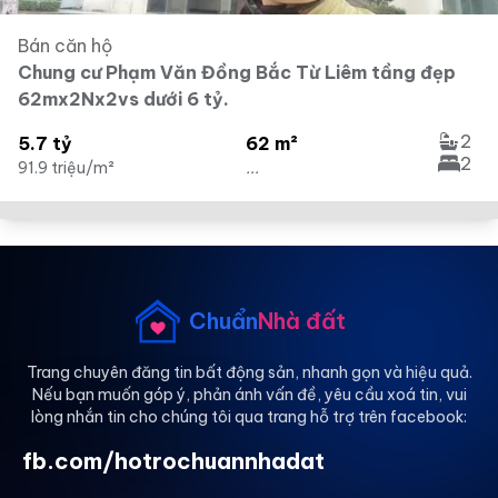
Bán căn hộ
Chung cư Phạm Văn Đồng Bắc Từ Liêm tầng đẹp
62mx2Nx2vs dưới 6 tỷ.
2
5.7 tỷ
62 m²
2
91.9 triệu/m²
...
Chuẩn
Nhà đất
Trang chuyên đăng tin bất động sản, nhanh gọn và hiệu quả.
Nếu bạn muốn góp ý, phản ánh vấn đề, yêu cầu xoá tin, vui
lòng nhắn tin cho chúng tôi qua trang hỗ trợ trên facebook:
fb.com/hotrochuannhadat