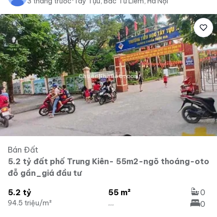
3 tháng trước
·
Tây Tựu, Bắc Từ Liêm, Hà Nội
Bán Đất
5.2 tỷ đất phố Trung Kiên- 55m2-ngõ thoáng-oto
đỗ gần_giá đầu tư
5.2 tỷ
55 m²
0
94.5 triệu/m²
...
0