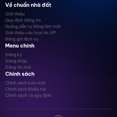
Về chuẩn nhà đất
Giới thiệu
Quy định đăng tin
Hướng dẫn tự động làm mới
Giới thiệu các loại tin VIP
Bảng giá dịch vụ
Menu chính
Đăng ký
Đăng nhập
Đăng tin mới
Chính sách
Chính sách bảo mật
Chính sách khiếu nại
Chính sách và quy định