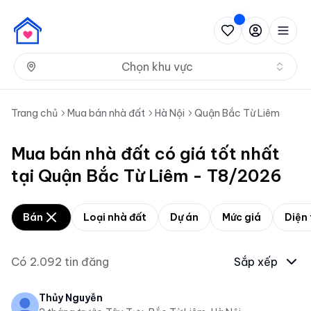
Nh
Chọn khu vực
Trang chủ
Mua bán nhà đất
Hà Nội
Quận Bắc Từ Liêm
Mua bán nhà đất có giá tốt nhất
tại Quận Bắc Từ Liêm - T8/2026
Bán
Loại nhà đất
Dự án
Mức giá
Diện 
Có
2.092
tin đăng
Sắp xếp
Thủy Nguyễn