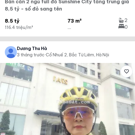
Bán căn 2 ngủ full đồ Sunshine City tầng trung giá
8,5 tỷ - sổ đỏ sang tên
2
8.5 tỷ
73 m²
0
116.4 triệu/m²
...
Dương Thu Hà
3 tháng trước
·
Cổ Nhuế 2, Bắc Từ Liêm, Hà Nội