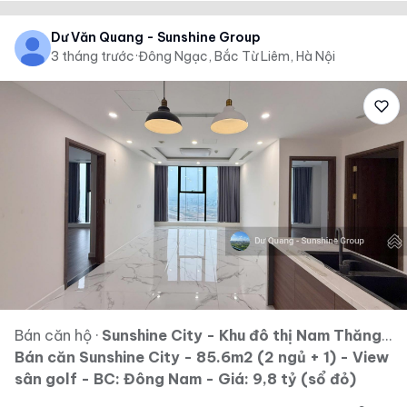
Dư Văn Quang - Sunshine Group
3 tháng trước
·
Đông Ngạc, Bắc Từ Liêm, Hà Nội
Bán căn hộ
·
Sunshine City - Khu đô thị Nam Thăng Long - Ciputra
Bán căn Sunshine City - 85.6m2 (2 ngủ + 1) - View
sân golf - BC: Đông Nam - Giá: 9,8 tỷ (sổ đỏ)