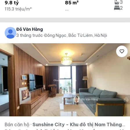
3
9.8 tỷ
85 m²
2
115.3 triệu/m²
...
Đỗ Văn Hằng
3 tháng trước
·
Đông Ngạc, Bắc Từ Liêm, Hà Nội
Bán căn hộ
·
Sunshine City - Khu đô thị Nam Thăng Long - Ciputra