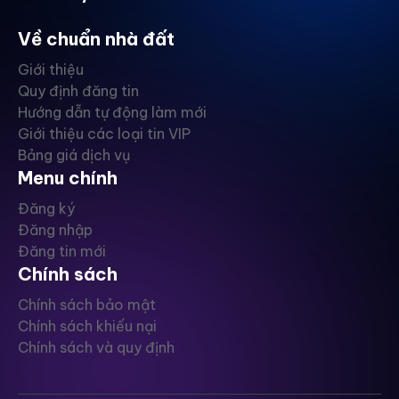
Về chuẩn nhà đất
Giới thiệu
Quy định đăng tin
Hướng dẫn tự động làm mới
Giới thiệu các loại tin VIP
Bảng giá dịch vụ
Menu chính
Đăng ký
Đăng nhập
Đăng tin mới
Chính sách
Chính sách bảo mật
Chính sách khiếu nại
Chính sách và quy định