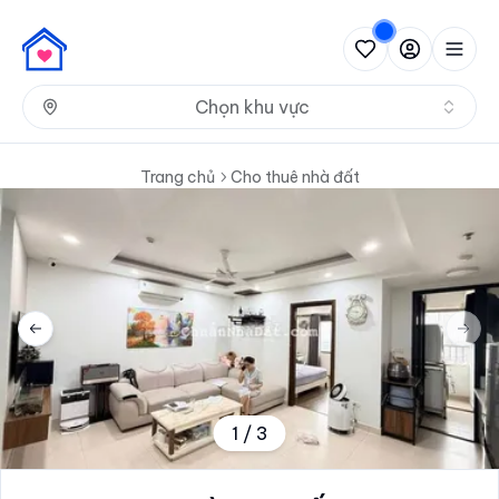
Nh
Chọn khu vực
Trang chủ
Cho thuê nhà đất
Previous slide
Next 
1
/
3