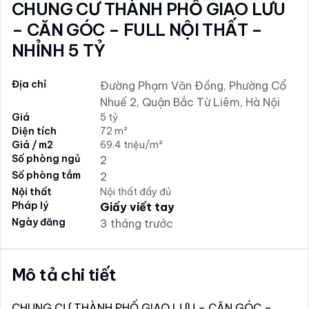
CHUNG CƯ THÀNH PHỐ GIAO LƯU
– CĂN GÓC – FULL NỘI THẤT –
NHỈNH 5 TỶ
Địa chỉ
Đường Phạm Văn Đồng, Phường Cổ
Nhuế 2, Quận Bắc Từ Liêm, Hà Nội
Giá
5 tỷ
Diện tích
72 m²
Giá / m2
69.4 triệu/m²
Số phòng ngủ
2
Số phòng tắm
2
Nội thất
Nội thất đầy đủ
Pháp lý
Giấy viết tay
Ngày đăng
3 tháng trước
Mô tả chi tiết
CHUNG CƯ THÀNH PHỐ GIAO LƯU – CĂN GÓC –