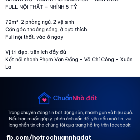
FULL NỘI THẤT – NHỈNH 5 TỶ
72m², 2 phòng ngủ, 2 vệ sinh
Căn góc thoáng sáng, ở cực thích
Full nội thất, vào ở ngay
Vị trí đẹp, tiện ích đầy đủ
Kết nối nhanh Phạm Văn Đồng – Võ Chí Công – Xuân
La
Giá nhỉnh 5 tỷ, có thương lượng
Em Linh – ***
Chuẩn
Nhà đất
Chuyên nhà đẹp khu Bắc Từ Liêm – hỗ trợ pháp lý,
vay vốn, tìm nhà theo nhu cầu
Trang chuyên đăng tin bất động sản, nhanh gọn và hiệu quả.
Nếu bạn muốn góp ý, phản ánh vấn đề, yêu cầu xoá tin, vui
lòng nhắn tin cho chúng tôi qua trang hỗ trợ trên facebook:
fb.com/hotrochuannhadat