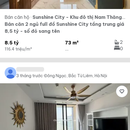
Bán căn hộ
·
Sunshine City - Khu đô thị Nam Thăng Long - Ciputra
Bán căn 2 ngủ full đồ Sunshine City tầng trung giá
8,5 tỷ - sổ đỏ sang tên
2
8.5 tỷ
73 m²
0
116.4 triệu/m²
...
3 tháng trước
·
Đông Ngạc, Bắc Từ Liêm, Hà Nội