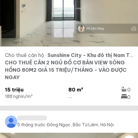
Cho thuê căn hộ
·
Sunshine City - Khu đô thị Nam Thăng Long - Ciputra
CHO THUÊ CĂN 2 NGỦ ĐỒ CƠ BẢN VIEW SÔNG
HỒNG 80M2 GIÁ 15 TRIỆU/THÁNG - VÀO ĐƯỢC
NGAY
15 triệu
80 m²
0
188 nghìn/m²
...
0
5 tháng trước
·
Đông Ngạc, Bắc Từ Liêm, Hà Nội