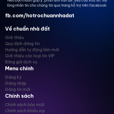
Nếu bạn muốn góp ý, phản ánh vấn đề, yêu cầu xoá tin, vui
lòng nhắn tin cho chúng tôi qua trang hỗ trợ trên facebook:
fb.com/hotrochuannhadat
Về chuẩn nhà đất
Giới thiệu
Quy định đăng tin
Hướng dẫn tự động làm mới
Giới thiệu các loại tin VIP
Bảng giá dịch vụ
Menu chính
Đăng ký
Đăng nhập
Đăng tin mới
Chính sách
Chính sách bảo mật
Chính sách khiếu nại