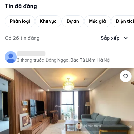
Tin đã đăng
Phân loại
Khu vực
Dự án
Mức giá
Diện tíc
Có
26
tin đăng
Sắp xếp
3 tháng trước
·
Đông Ngạc, Bắc Từ Liêm, Hà Nội