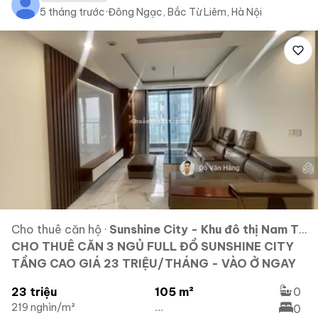
5 tháng trước
·
Đông Ngạc, Bắc Từ Liêm, Hà Nội
Cho thuê căn hộ
·
Sunshine City - Khu đô thị Nam Thăng Long - Ciputra
CHO THUÊ CĂN 3 NGỦ FULL ĐỒ SUNSHINE CITY
TẦNG CAO GIÁ 23 TRIỆU/THÁNG - VÀO Ở NGAY
23 triệu
105 m²
0
219 nghìn/m²
...
0