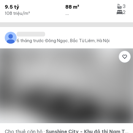
3
9.5 tỷ
88 m²
2
108 triệu/m²
...
6 tháng trước
·
Đông Ngạc, Bắc Từ Liêm, Hà Nội
Cho thuê căn hộ
·
Sunshine City - Khu đô thị Nam Thăng Long - Ciputra