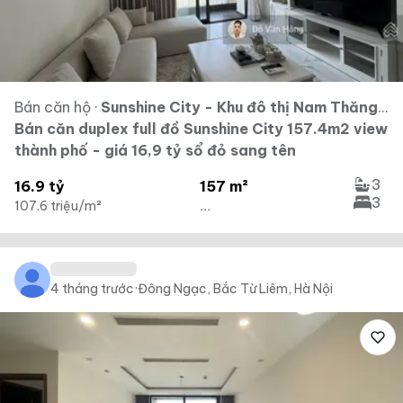
Bán căn hộ
·
Sunshine City - Khu đô thị Nam Thăng Long - Ciputra
Bán căn duplex full đồ Sunshine City 157.4m2 view
thành phố - giá 16,9 tỷ sổ đỏ sang tên
3
16.9 tỷ
157 m²
3
107.6 triệu/m²
...
4 tháng trước
·
Đông Ngạc, Bắc Từ Liêm, Hà Nội