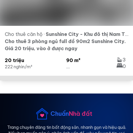
Cho thuê căn hộ
·
Sunshine City - Khu đô thị Nam Thăng Long - Ciputra
Cho thuê 3 phòng ngủ full đồ 90m2 Sunshine City.
Giá 20 triệu, vào ở được ngay
3
20 triệu
90 m²
0
222 nghìn/m²
...
Chuẩn
Nhà đất
Trang chuyên đăng tin bất động sản, nhanh gọn và hiệu quả.