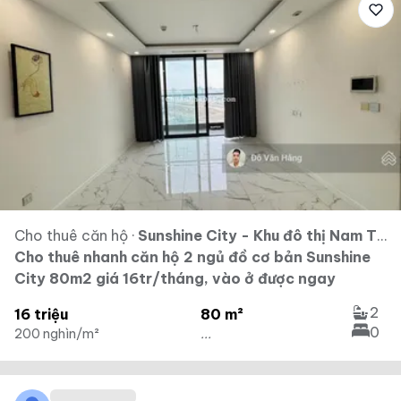
Cho thuê căn hộ
·
Sunshine City - Khu đô thị Nam Thăng Long - Ciputra
Cho thuê nhanh căn hộ 2 ngủ đồ cơ bản Sunshine
City 80m2 giá 16tr/tháng, vào ở được ngay
2
16 triệu
80 m²
0
200 nghìn/m²
...