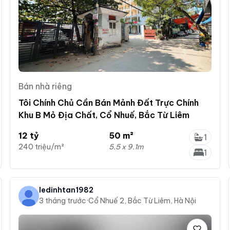
Bán nhà riêng
Tôi Chính Chủ Cần Bán Mảnh Đất Trực Chính
Khu B Mỏ Địa Chất, Cổ Nhuế, Bắc Từ Liêm
12 tỷ
50 m²
1
240 triệu/m²
5.5 x 9.1m
1
ledinhtan1982
3 tháng trước
·
Cổ Nhuế 2, Bắc Từ Liêm, Hà Nội