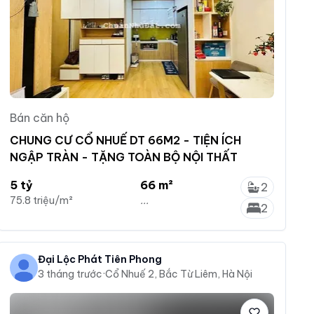
Bán căn hộ
CHUNG CƯ CỔ NHUẾ DT 66M2 - TIỆN ÍCH
NGẬP TRÀN - TẶNG TOÀN BỘ NỘI THẤT
5 tỷ
66 m²
2
75.8 triệu/m²
...
2
Đại Lộc Phát Tiên Phong
3 tháng trước
·
Cổ Nhuế 2, Bắc Từ Liêm, Hà Nội