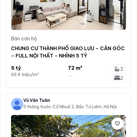
Bán căn hộ
CHUNG CƯ THÀNH PHỐ GIAO LƯU – CĂN GÓC
– FULL NỘI THẤT – NHỈNH 5 TỶ
5 tỷ
72 m²
2
69.4 triệu/m²
...
2
Vũ Văn Tuân
3 tháng trước
·
Cổ Nhuế 2, Bắc Từ Liêm, Hà Nội