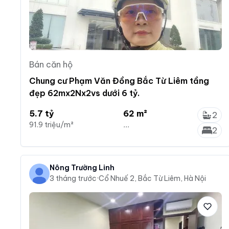
Bán căn hộ
Chung cư Phạm Văn Đồng Bắc Từ Liêm tầng
đẹp 62mx2Nx2vs dưới 6 tỷ.
5.7 tỷ
62 m²
2
91.9 triệu/m²
...
2
Nông Trường Linh
3 tháng trước
·
Cổ Nhuế 2, Bắc Từ Liêm, Hà Nội