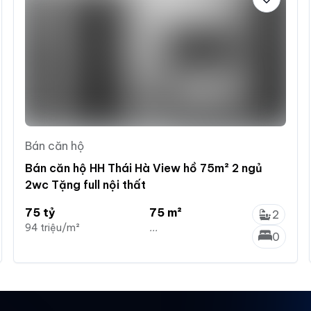
Bán căn hộ
Bán căn hộ HH Thái Hà View hồ 75m² 2 ngủ
2wc Tặng full nội thất
75 tỷ
75 m²
2
94 triệu/m²
...
0