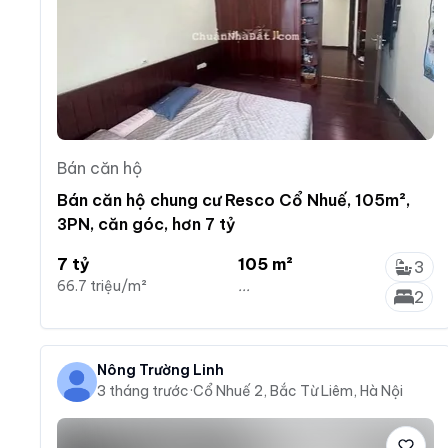
Bán căn hộ
Bán căn hộ chung cư Resco Cổ Nhuế, 105m²,
3PN, căn góc, hơn 7 tỷ
7 tỷ
105 m²
3
66.7 triệu/m²
...
2
Nông Trường Linh
3 tháng trước
·
Cổ Nhuế 2, Bắc Từ Liêm, Hà Nội