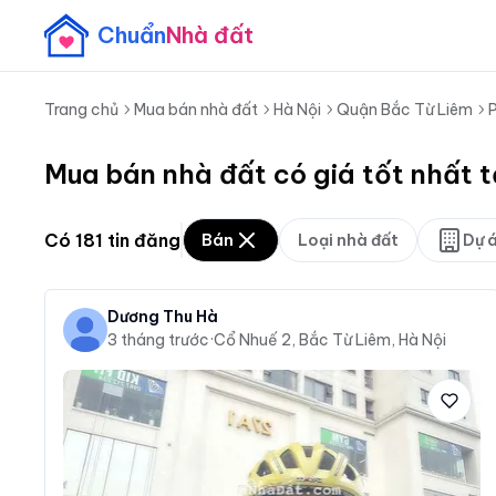
Chuẩn
Nhà đất
Trang chủ
Mua bán nhà đất
Hà Nội
Quận Bắc Từ Liêm
Mua bán nhà đất có giá tốt nhất 
Có
181
tin đăng
Bán
Loại nhà đất
Dự 
Dương Thu Hà
3 tháng trước
·
Cổ Nhuế 2, Bắc Từ Liêm, Hà Nội