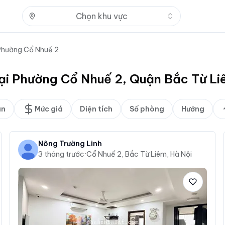
Nhấn để mở
Chọn khu vực
Phường Cổ Nhuế 2
tại Phường Cổ Nhuế 2, Quận Bắc Từ L
án
Mức giá
Diện tích
Số phòng
Hướng
Nông Trường Linh
3 tháng trước
·
Cổ Nhuế 2, Bắc Từ Liêm, Hà Nội