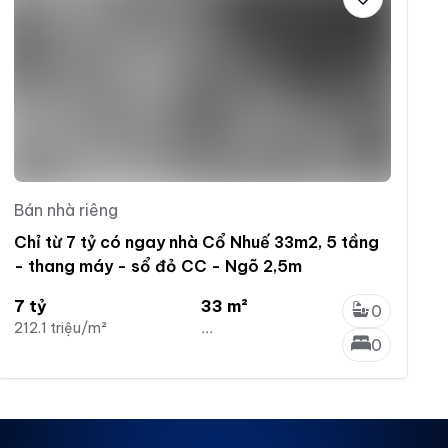
Bán nhà riêng
Chỉ từ 7 tỷ có ngay nhà Cổ Nhuế 33m2, 5 tầng
- thang máy - sổ đỏ CC - Ngõ 2,5m
7 tỷ
33 m²
0
212.1 triệu/m²
...
0