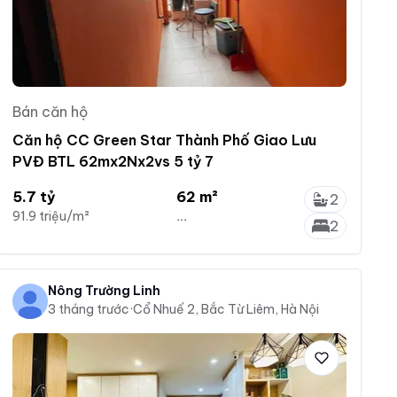
Bán căn hộ
Căn hộ CC Green Star Thành Phố Giao Lưu
PVĐ BTL 62mx2Nx2vs 5 tỷ 7
5.7 tỷ
62 m²
2
91.9 triệu/m²
...
2
Nông Trường Linh
3 tháng trước
·
Cổ Nhuế 2, Bắc Từ Liêm, Hà Nội