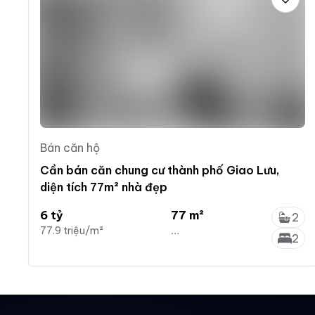
Bán căn hộ
Cần bán căn chung cư thành phố Giao Lưu,
diện tích 77m² nhà đẹp
6 tỷ
77 m²
2
77.9 triệu/m²
...
2