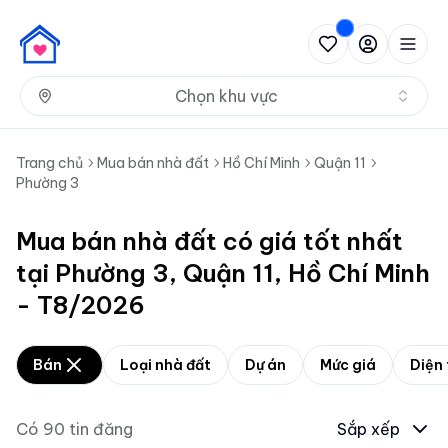
Nh
Chọn khu vực
Trang chủ
Mua bán nhà đất
Hồ Chí Minh
Quận 11
Phường 3
Mua bán nhà đất có giá tốt nhất
tại Phường 3, Quận 11, Hồ Chí Minh
- T8/2026
Bán
Loại nhà đất
Dự án
Mức giá
Diện 
Có
90
tin đăng
Sắp xếp