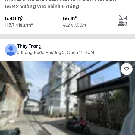
56M2 Vuông vức nhỉnh 6 đồng
4
6.48 tỷ
56 m²
3
115.7 triệu/m²
4.2 x 13.3m
Thùy Trang
3 tháng trước
·
Phường 3, Quận 11, HCM