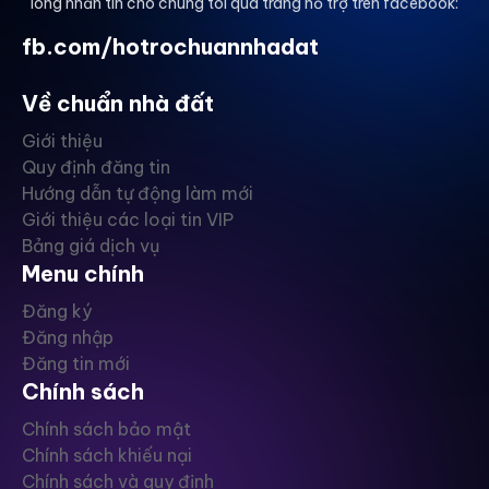
lòng nhắn tin cho chúng tôi qua trang hỗ trợ trên facebook:
fb.com/hotrochuannhadat
Về chuẩn nhà đất
Giới thiệu
Quy định đăng tin
Hướng dẫn tự động làm mới
Giới thiệu các loại tin VIP
Bảng giá dịch vụ
Menu chính
Đăng ký
Đăng nhập
Đăng tin mới
Chính sách
Chính sách bảo mật
Chính sách khiếu nại
Chính sách và quy định