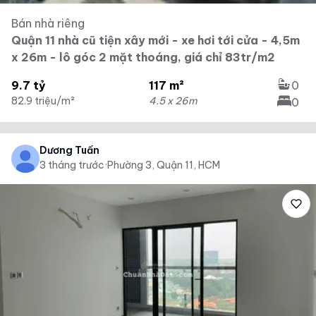
Bán nhà riêng
Quận 11 nhà cũ tiện xây mới - xe hơi tới cửa - 4,5m
x 26m - lô góc 2 mặt thoáng, giá chỉ 83tr/m2
9.7 tỷ
117 m²
0
82.9 triệu/m²
4.5 x 26m
0
Dương Tuấn
3 tháng trước
·
Phường 3, Quận 11, HCM