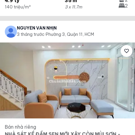
4.9 tỷ
35 m²
2
140 triệu/m²
3 x 11.7m
NGUYỄN VĂN NHỊN
3 tháng trước
·
Phường 3, Quận 11, HCM
Bán nhà riêng
NHÀ SÁT KỀ ĐẦM SEN MỚI XÂY CÒN MÙI SƠN -