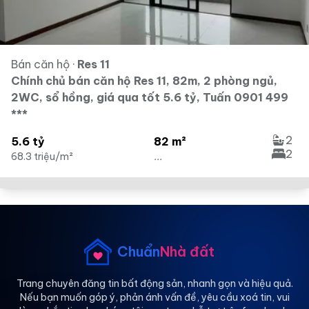
Bán căn hộ
·
Res 11
Chính chủ bán căn hộ Res 11, 82m, 2 phòng ngủ,
2WC, sổ hồng, giá qua tốt 5.6 tỷ, Tuấn 0901 499
***
2
5.6 tỷ
82 m²
2
68.3 triệu/m²
...
Chuẩn
Nhà đất
Trang chuyên đăng tin bất động sản, nhanh gọn và hiệu quả.
Nếu bạn muốn góp ý, phản ánh vấn đề, yêu cầu xoá tin, vui