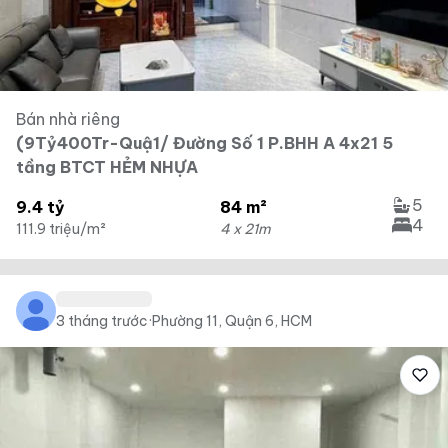
Bán nhà riêng
(9Tỷ400Tr-Quậ1/ Đường Số 1 P.BHH A 4x21 5
tầng BTCT HẺM NHỰA
5
9.4 tỷ
84 m²
4
111.9 triệu/m²
4 x 21m
3 tháng trước
·
Phường 11, Quận 6, HCM