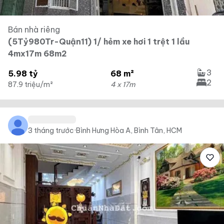
Bán nhà riêng
(5Tỷ980Tr-Quận11) 1/ hẻm xe hơi 1 trệt 1 lầu
4mx17m 68m2
3
5.98 tỷ
68 m²
2
87.9 triệu/m²
4 x 17m
3 tháng trước
·
Bình Hưng Hòa A, Bình Tân, HCM