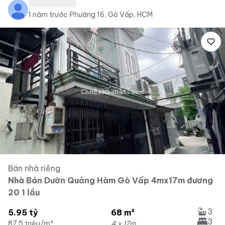
1 năm trước
·
Phường 16, Gò Vấp, HCM
Bán nhà riêng
Nhà Bán Dườn Quảng Hàm Gò Vấp 4mx17m đương
20 1 lầu
3
5.95 tỷ
68 m²
3
87.5 triệu/m²
4 x 17m