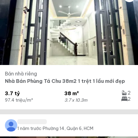
Bán nhà riêng
Nhà Bán Phùng Tá Chu 38m2 1 trệt 1 lầu mới đẹp
2
3.7 tỷ
38 m²
2
97.4 triệu/m²
3.7 x 10.3m
1 năm trước
·
Phường 14, Quận 6, HCM