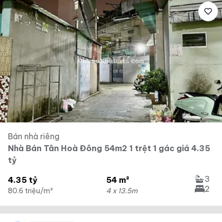
Bán nhà riêng
Nhà Bán Tân Hoà Đông 54m2 1 trệt 1 gác giá 4.35
tỷ
3
4.35 tỷ
54 m²
2
80.6 triệu/m²
4 x 13.5m