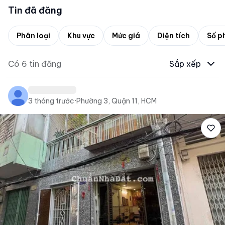
Tin đã đăng
Phân loại
Khu vực
Mức giá
Diện tích
Số p
Có
6
tin đăng
Sắp xếp
3 tháng trước
·
Phường 3, Quận 11, HCM