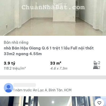
Bán nhà riêng
nhà Bán Hậu Giang Q.6 1 trệt 1 lầu Full nội thất
33m2 ngang 4.55m
2
3.9 tỷ
33 m²
2
118.2 triệu/m²
4.6 x 7.3m
1 năm trước
·
An Lạc A, Bình Tân, HCM