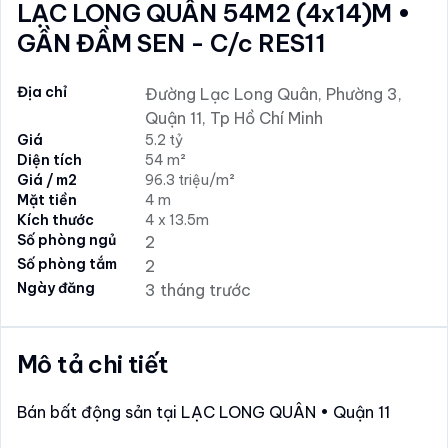
LẠC LONG QUÂN 54M2 (4x14)M •
GẦN ĐẦM SEN - C/c RES11
Địa chỉ
Đường Lạc Long Quân, Phường 3,
Quận 11, Tp Hồ Chí Minh
Giá
5.2 tỷ
Diện tích
54 m²
Giá / m2
96.3 triệu/m²
Mặt tiền
4 m
Kích thước
4 x 13.5m
Số phòng ngủ
2
Số phòng tắm
2
Ngày đăng
3 tháng trước
Mô tả chi tiết
Bán bất động sản tại LẠC LONG QUÂN • Quận 11