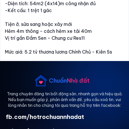
-Diện tích: 54m2 (4x14)m công nhận đủ
-Kết cấu: 1 trệt 1 gác
Tiện ở, sửa sang hoặc xây mới
Hẻm 4m thông - cách hẻm xe tải 40m
Vị trí gần Đầm Sen - Chung cư Res11
Mức giá: 5.2 tỷ thương lượng Chính Chủ - Kiên Ss
Chuẩn
Nhà đất
Trang chuyên đăng tin bất động sản, nhanh gọn và hiệu quả.
Nếu bạn muốn góp ý, phản ánh vấn đề, yêu cầu xoá tin, vui
lòng nhắn tin cho chúng tôi qua trang hỗ trợ trên facebook:
fb.com/hotrochuannhadat