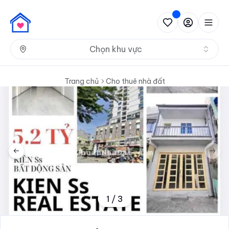
Nh
Chọn khu vực
Trang chủ
Cho thuê nhà đất
Previous slide
Next 
1
/
3