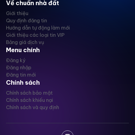
Về chuẩn nhà đất
Giới thiệu
Quy định đăng tin
Hướng dẫn tự động làm mới
Giới thiệu các loại tin VIP
Bảng giá dịch vụ
Menu chính
Đăng ký
Đăng nhập
Đăng tin mới
Chính sách
Chính sách bảo mật
Chính sách khiếu nại
Chính sách và quy định