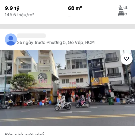
4
9.9 tỷ
68 m²
5
145.6 triệu/m²
...
26 ngày trước
·
Phường 5, Gò Vấp, HCM
Bán nhà mặt phố