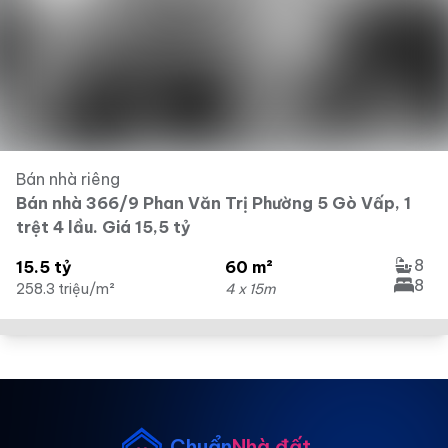
Bán nhà riêng
Bán nhà 366/9 Phan Văn Trị Phường 5 Gò Vấp, 1
trệt 4 lầu. Giá 15,5 tỷ
8
15.5 tỷ
60 m²
8
258.3 triệu/m²
4 x 15m
Chuẩn
Nhà đất