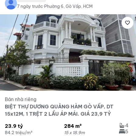
7 ngày trước
·
Phường 6, Gò Vấp, HCM
Bán nhà riêng
BIỆT THỰ DƯƠNG QUẢNG HÀM GÒ VẤP, DT
15x12M, 1 TRỆT 2 LẦU ÁP MÁI. GIÁ 23,9 TỶ
4
23.9 tỷ
284 m²
5
84.2 triệu/m²
15 x 18.9m