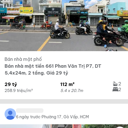
Bán nhà mặt phố
Bán nhà mặt tiền 661 Phan Văn Trị P7, DT
5,4x24m, 2 tầng. Giá 29 tỷ
2
29 tỷ
112 m²
2
258.9 triệu/m²
5.4 x 20.7m
6 ngày trước
·
Phường 17, Gò Vấp, HCM