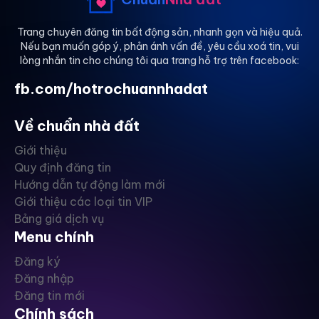
Trang chuyên đăng tin bất động sản, nhanh gọn và hiệu quả.
Nếu bạn muốn góp ý, phản ánh vấn đề, yêu cầu xoá tin, vui
lòng nhắn tin cho chúng tôi qua trang hỗ trợ trên facebook:
fb.com/hotrochuannhadat
Về chuẩn nhà đất
Giới thiệu
Quy định đăng tin
Hướng dẫn tự động làm mới
Giới thiệu các loại tin VIP
Bảng giá dịch vụ
Menu chính
Đăng ký
Đăng nhập
Đăng tin mới
Chính sách