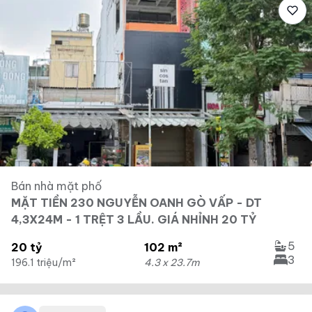
Bán nhà mặt phố
MẶT TIỀN 230 NGUYỄN OANH GÒ VẤP - DT
4,3X24M - 1 TRỆT 3 LẦU. GIÁ NHỈNH 20 TỶ
5
20 tỷ
102 m²
3
196.1 triệu/m²
4.3 x 23.7m