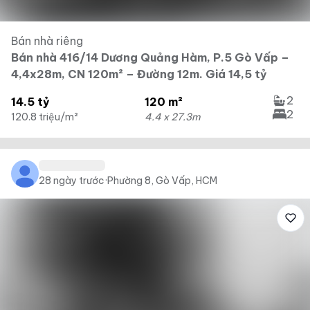
Bán nhà riêng
Bán nhà 416/14 Dương Quảng Hàm, P.5 Gò Vấp –
4,4x28m, CN 120m² – Đường 12m. Giá 14,5 tỷ
2
14.5 tỷ
120 m²
2
120.8 triệu/m²
4.4 x 27.3m
28 ngày trước
·
Phường 8, Gò Vấp, HCM