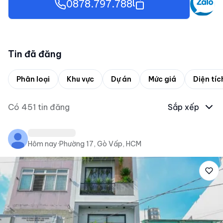
0878.797.788
Tin đã đăng
Phân loại
Khu vực
Dự án
Mức giá
Diện tíc
Có
451
tin đăng
Sắp xếp
Hôm nay
·
Phường 17, Gò Vấp, HCM