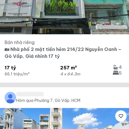
Bán nhà riêng
🏡 Nhà phố 2 mặt tiền hẻm 214/22 Nguyễn Oanh –
Gò Vấp. Giá nhỉnh 17 tỷ
4
17 tỷ
257 m²
5
66.1 triệu/m²
4 x 64.3m
Hôm qua
·
Phường 7, Gò Vấp, HCM