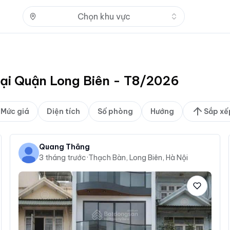
Nhấn để mở
Chọn khu vực
tại Quận Long Biên - T8/2026
Mức giá
Diện tích
Số phòng
Hướng
Sắp xế
Quang Thắng
3 tháng trước
·
Thạch Bàn, Long Biên, Hà Nội