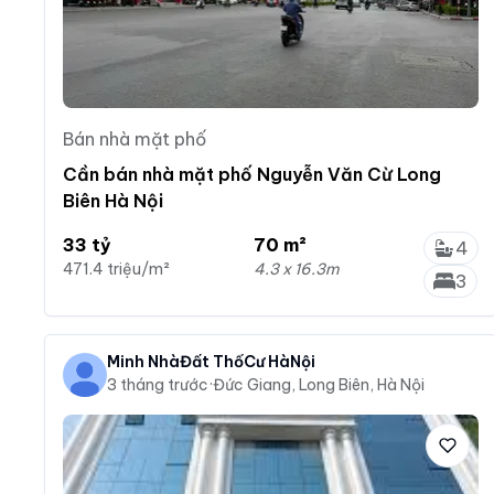
Bán nhà mặt phố
Cần bán nhà mặt phố Nguyễn Văn Cừ Long
Biên Hà Nội
33 tỷ
70 m²
4
471.4 triệu/m²
4.3 x 16.3m
3
Minh NhàĐất ThổCư HàNội
3 tháng trước
·
Đức Giang, Long Biên, Hà Nội