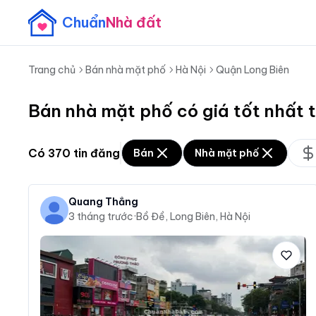
Chuẩn
Nhà đất
Trang chủ
Bán nhà mặt phố
Hà Nội
Quận Long Biên
Bán nhà mặt phố có giá tốt nhất 
Có
370
tin đăng
Bán
Nhà mặt phố
Quang Thắng
3 tháng trước
·
Bồ Đề, Long Biên, Hà Nội