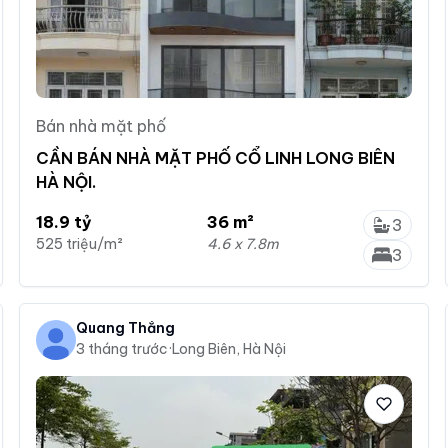
Bán nhà mặt phố
CẦN BÁN NHÀ MẶT PHỐ CỔ LINH LONG BIÊN
HÀ NỘI.
18.9 tỷ
36 m²
3
525 triệu/m²
4.6 x 7.8m
3
Quang Thắng
3 tháng trước
·
Long Biên, Hà Nội