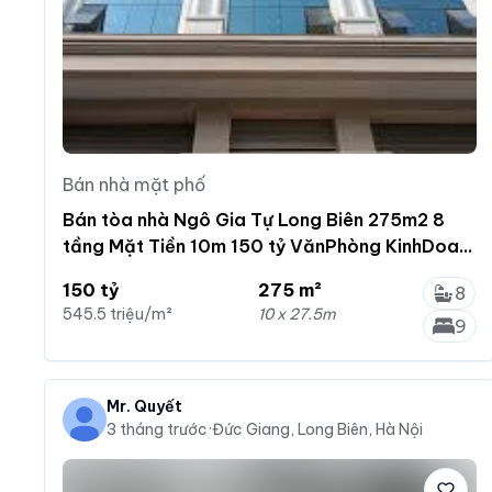
Bán nhà mặt phố
Bán tòa nhà Ngô Gia Tự Long Biên 275m2 8
tầng Mặt Tiền 10m 150 tỷ VănPhòng KinhDoah
1hầm 2 ThangMáy
150 tỷ
275 m²
8
545.5 triệu/m²
10 x 27.5m
9
Mr. Quyết
3 tháng trước
·
Đức Giang, Long Biên, Hà Nội