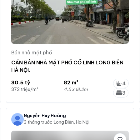
Bán nhà mặt phố
CẦN BÁN NHÀ MẶT PHỐ CỔ LINH LONG BIÊN
HÀ NỘI.
30.5 tỷ
82 m²
4
372 triệu/m²
4.5 x 18.2m
3
Nguyễn Huy Hoàng
3 tháng trước
·
Long Biên, Hà Nội