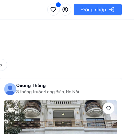
 danh sách các khu vực có thể chọn
Đăng nhập
p
Quang Thắng
3 tháng trước
·
Long Biên, Hà Nội