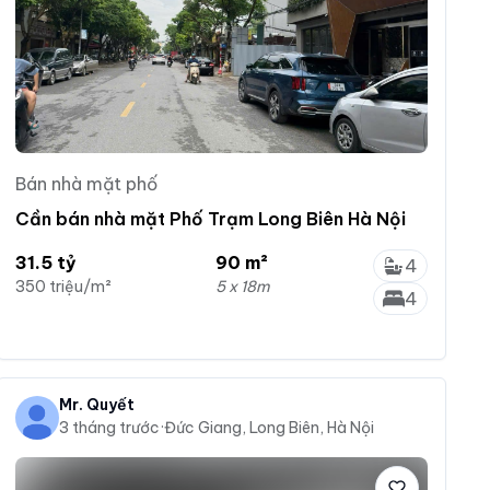
Bán nhà mặt phố
Cần bán nhà mặt Phố Trạm Long Biên Hà Nội
31.5 tỷ
90 m²
4
350 triệu/m²
5 x 18m
4
Mr. Quyết
3 tháng trước
·
Đức Giang, Long Biên, Hà Nội