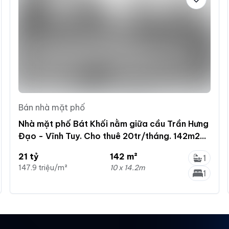
Bán nhà mặt phố
Nhà mặt phố Bát Khối nằm giữa cầu Trần Hưng
Đạo - Vĩnh Tuy. Cho thuê 20tr/tháng. 142m2
mặt tiền 10m
21 tỷ
142 m²
1
147.9 triệu/m²
10 x 14.2m
1