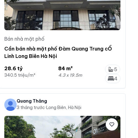
Bán nhà mặt phố
Cần bán nhà mặt phố Đàm Quang Trung cỔ
Linh Long Biên Hà Nội
28.6 tỷ
84 m²
5
340.5 triệu/m²
4.3 x 19.5m
4
Quang Thắng
3 tháng trước
·
Long Biên, Hà Nội