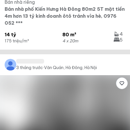
Bán nhà riêng
Bán nhà phố Kiến Hưng Hà Đông 80m2 5T mặt tiền
4m hơn 13 tỷ kinh doanh ôtô tránh vỉa hè, 0976
052 ***
4
14 tỷ
80 m²
5
175 triệu/m²
4 x 20m
3 tháng trước
·
Văn Quán, Hà Đông, Hà Nội