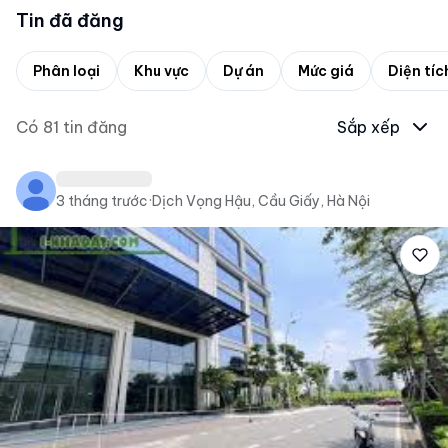
Tin đã đăng
Phân loại
Khu vực
Dự án
Mức giá
Diện tíc
Có
81
tin đăng
Sắp xếp
3 tháng trước
·
Dịch Vọng Hậu, Cầu Giấy, Hà Nội