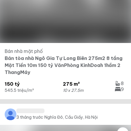
Bán nhà mặt phố
Bán tòa nhà Ngô Gia Tự Long Biên 275m2 8 tầng
Mặt Tiền 10m 150 tỷ VănPhòng KinhDoah 1hầm 2
ThangMáy
8
150 tỷ
275 m²
9
545.5 triệu/m²
10 x 27.5m
3 tháng trước
·
Nghĩa Đô, Cầu Giấy, Hà Nội