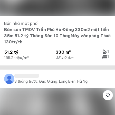
Bán nhà mặt phố
Bán sàn TMDV Trần Phú Hà Đông 330m2 mặt tiền
35m 51.2 tỷ Thông Sàn 10 ThagMáy vănphòg Thuê
130tr/th
1
51.2 tỷ
330 m²
1
155.2 triệu/m²
35 x 9.4m
3 tháng trước
·
Đức Giang, Long Biên, Hà Nội