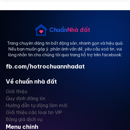
Chuẩn
Nhà đất
Trang chuyên đăng tin bất động sản, nhanh gọn và hiệu quả.
Nếu bạn muốn góp ý, phản ánh vấn đề, yêu cầu xoá tin, vui
lòng nhắn tin cho chúng tôi qua trang hỗ trợ trên facebook:
fb.com/hotrochuannhadat
Về chuẩn nhà đất
Giới thiệu
Quy định đăng tin
Hướng dẫn tự động làm mới
Giới thiệu các loại tin VIP
Bảng giá dịch vụ
Menu chính