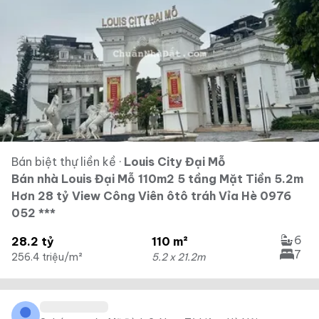
Bán biệt thự liền kề
·
Louis City Đại Mỗ
Bán nhà Louis Đại Mỗ 110m2 5 tầng Mặt Tiền 5.2m
Hơn 28 tỷ View Công Viên ôtô tráh Vỉa Hè 0976
052 ***
6
28.2 tỷ
110 m²
7
256.4 triệu/m²
5.2 x 21.2m