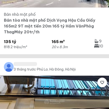
Bán nhà mặt phố
Bán tòa nhà mặt phố Dịch Vọng Hậu Cầu Giấy
165m2 9T mặt tiền 20m 165 tỷ Hầm VănPhòg
ThagMáy 20tr/th
9
135 tỷ
165 m²
10
818.2 triệu/m²
20 x 8.3m
3 tháng trước
·
Phú La, Hà Đông, Hà Nội