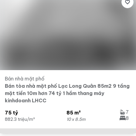
Bán nhà mặt phố
Bán tòa nhà mặt phố Lạc Long Quân 85m2 9 tầng
mặt tiền 10m hơn 74 tỷ 1 hầm thang máy
kinhdoanh LHCC
7
75 tỷ
85 m²
8
882.3 triệu/m²
10 x 8.5m