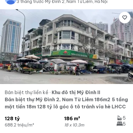
3 tháng trước
·
Mỹ Đình 2, Nam Từ Liêm, Hà Nội
Bán biệt thự liền kề
·
Khu đô thị Mỹ Đình II
Bán biệt thự Mỹ Đình 2, Nam Từ Liêm 186m2 5 tầng
mặt tiền 18m 128 tỷ lô góc ô tô tránh vỉa hè LHCC
5
128 tỷ
186 m²
5
688.2 triệu/m²
18 x 10.3m