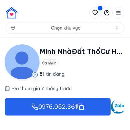
Nh
Chọn khu vực
Minh NhàĐất ThổCư HàNội
Cá nhân
81
tin đăng
Đã tham gia 7 tháng trước
0976.052.361