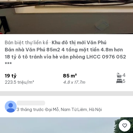
Bán biệt thự liền kề
·
Khu đô thị mới Văn Phú
Bán nhà Văn Phú 85m2 4 tầng mặt tiền 4.8m hơn
18 tỷ ô tô tránh vỉa hè văn phòng LHCC 0976 052
***
4
19 tỷ
85 m²
5
223.5 triệu/m²
4.8 x 17.7m
3 tháng trước
·
Đại Mỗ, Nam Từ Liêm, Hà Nội