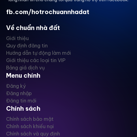
fb.com/hotrochuannhadat
Về chuẩn nhà đất
Giới thiệu
Quy định đăng tin
Hướng dẫn tự động làm mới
Giới thiệu các loại tin VIP
Bảng giá dịch vụ
Menu chính
Đăng ký
Đăng nhập
Đăng tin mới
Chính sách
Chính sách bảo mật
Chính sách khiếu nại
Chính sách và quy định