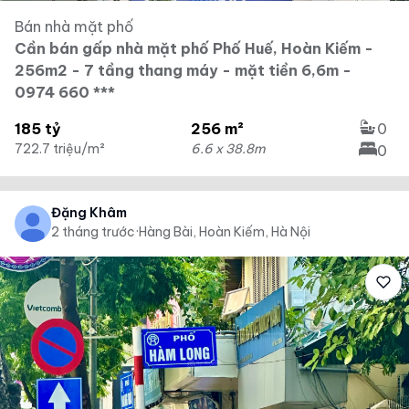
Bán nhà mặt phố
Cần bán gấp nhà mặt phố Phố Huế, Hoàn Kiếm -
256m2 - 7 tầng thang máy - mặt tiền 6,6m -
0974 660 ***
185 tỷ
256 m²
0
722.7 triệu/m²
6.6 x 38.8m
0
Đặng Khâm
2 tháng trước
·
Hàng Bài, Hoàn Kiếm, Hà Nội