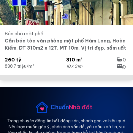
Bán nhà mặt phố
Cần bán tòa văn phòng mặt phố Hàm Long, Hoàn
Kiếm. DT 310m2 x 12T, MT 10m. Vị trí đẹp, sầm uất
260 tỷ
310 m²
0
838.7 triệu/m²
10 x 31m
0
Chuẩn
Nhà đất
Trang chuyên đăng tin bất động sản, nhanh gọn và hiệu quả.
Nếu bạn muốn góp ý, phản ánh vấn đề, yêu cầu xoá tin, vui
lòng nhắn tin cho chúng tôi qua trang hỗ trợ trên facebook: