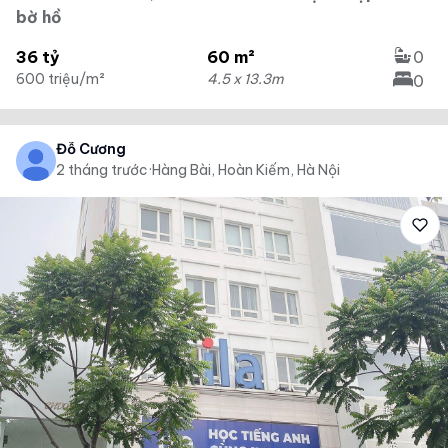
bờ hồ
36 tỷ
60 m²
0
600 triệu/m²
4.5 x 13.3m
0
Đỗ Cương
2 tháng trước
·
Hàng Bài, Hoàn Kiếm, Hà Nội