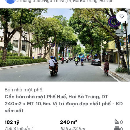
2 tháng trước
·
Ngô Thì Nhậm, Hai Bà Trưng, Hà Nội
Bán nhà mặt phố
Cần bán nhà mặt Phố Huế, Hai Bà Trưng, DT
240m2 x MT 10,5m. Vị trí đoạn đẹp nhất phố - KD
sầm uất
182 tỷ
240 m²
0
758.3 triệu/m²
10.5 x 22.9m
0