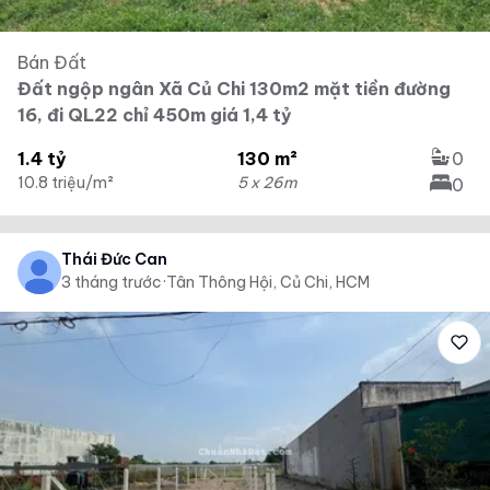
Bán Đất
Đất ngộp ngân Xã Củ Chi 130m2 mặt tiền đường
16, đi QL22 chỉ 450m giá 1,4 tỷ
1.4 tỷ
130 m²
0
10.8 triệu/m²
5 x 26m
0
Thái Đức Can
3 tháng trước
·
Tân Thông Hội, Củ Chi, HCM