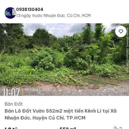
0938130404
13 ngày trước
·
Nhuận Đức, Củ Chi, HCM
Bán Đất
Bán Lô Đất Vườn 552m2 mặt tiền Kênh Lí tại Xã
Nhuận Đức, Huyện Củ Chi, TP.HCM
2