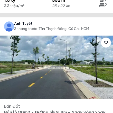
1.8 tỷ
552 m²
2
3.3 triệu/m²
25 x 22.1m
Ánh Tuyết
3 tháng trước
·
Tân Thạnh Đông, Củ Chi, HCM
Bán Đất
Bán lô 80m2 - Đường nhựa 8m - Ngay vòng xoay