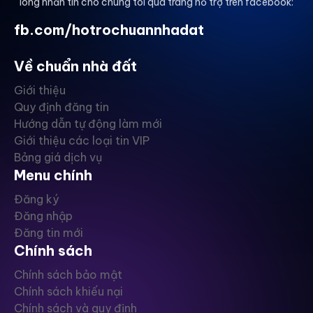
lòng nhắn tin cho chúng tôi qua trang hỗ trợ trên facebook:
fb.com/hotrochuannhadat
Về chuẩn nhà đất
Giới thiệu
Quy định đăng tin
Hướng dẫn tự động làm mới
Giới thiệu các loại tin VIP
Bảng giá dịch vụ
Menu chính
Đăng ký
Đăng nhập
Đăng tin mới
Chính sách
Chính sách bảo mật
Chính sách khiếu nại
Chính sách và quy định