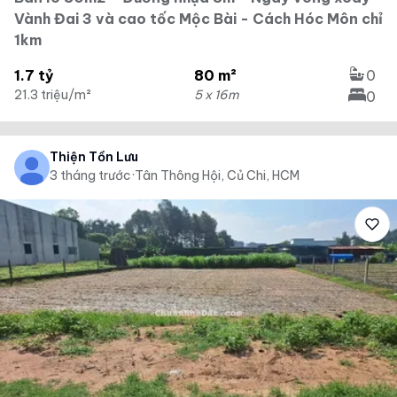
Vành Đai 3 và cao tốc Mộc Bài - Cách Hóc Môn chỉ
1km
1.7 tỷ
80 m²
0
21.3 triệu/m²
5 x 16m
0
Thiện Tồn Lưu
3 tháng trước
·
Tân Thông Hội, Củ Chi, HCM