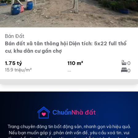
Bán Đất
Bán đất xã tân thông hội Diện tích: 5x22 full thổ
cư, khu dân cư gần chợ
1.75 tỷ
110 m²
0
15.9 triệu/m²
...
0
Chuẩn
Nhà đất
Trang chuyên đăng tin bất động sản, nhanh gọn và hiệu quả.
Nếu bạn muốn góp ý, phản ánh vấn đề, yêu cầu xoá tin, vui