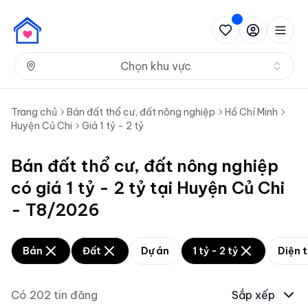
Nh
Chọn khu vực
Trang chủ
Bán đất thổ cư, đất nông nghiệp
Hồ Chí Minh
Huyện Củ Chi
Giá 1 tỷ - 2 tỷ
Bán đất thổ cư, đất nông nghiệp
có giá 1 tỷ - 2 tỷ tại Huyện Củ Chi
- T8/2026
Bán
Đất
Dự án
1 tỷ - 2 tỷ
Diện t
Có
202
tin đăng
Sắp xếp