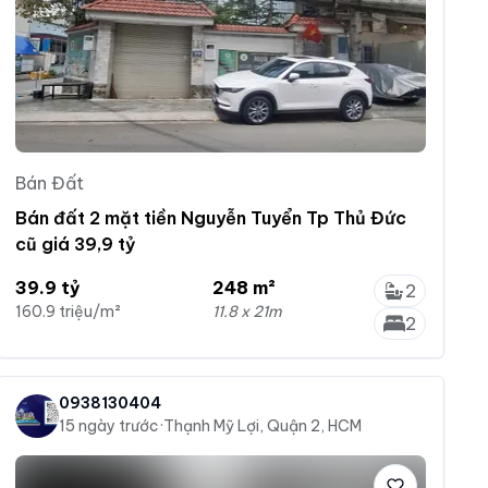
Bán Đất
Bán đất 2 mặt tiền Nguyễn Tuyển Tp Thủ Đức
cũ giá 39,9 tỷ
39.9 tỷ
248 m²
2
160.9 triệu/m²
11.8 x 21m
2
0938130404
15 ngày trước
·
Thạnh Mỹ Lợi, Quận 2, HCM