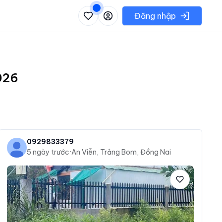
 danh sách các khu vực có thể chọn
Đăng nhập
026
0929833379
5 ngày trước
·
An Viễn, Trảng Bom, Đồng Nai