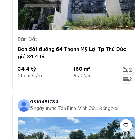
Bán Đất
Bán đất đường 64 Thạnh Mỹ Lợi Tp Thủ Đức
giá 34,4 tỷ
34.4 tỷ
160 m²
2
215 triệu/m²
8 x 20m
2
0815481784
5 ngày trước
·
Tân Bình, Vĩnh Cửu, Đồng Nai