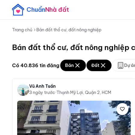
Chuẩn
Nhà đất
Trang chủ
Bán đất thổ cư, đất nông nghiệp
Bán đất thổ cư, đất nông nghiệp 
Có
40.836
tin đăng
Bán
Đất
Dự á
Vũ Anh Tuấn
3 ngày trước
·
Thạnh Mỹ Lợi, Quận 2, HCM