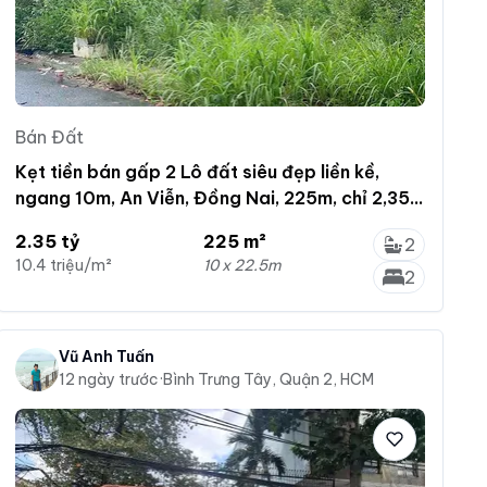
Bán Đất
Kẹt tiền bán gấp 2 Lô đất siêu đẹp liền kề,
ngang 10m, An Viễn, Đồng Nai, 225m, chỉ 2,35
tỷ.
2.35 tỷ
225 m²
2
10.4 triệu/m²
10 x 22.5m
2
Vũ Anh Tuấn
12 ngày trước
·
Bình Trưng Tây, Quận 2, HCM