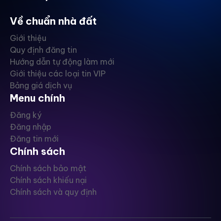
Về chuẩn nhà đất
Giới thiệu
Quy định đăng tin
Hướng dẫn tự động làm mới
Giới thiệu các loại tin VIP
Bảng giá dịch vụ
Menu chính
Đăng ký
Đăng nhập
Đăng tin mới
Chính sách
Chính sách bảo mật
Chính sách khiếu nại
Chính sách và quy định