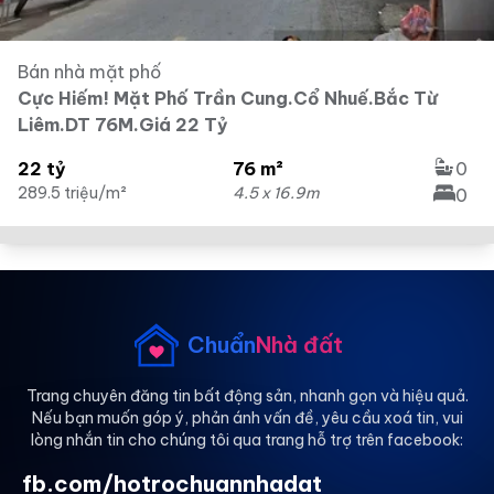
Bán nhà mặt phố
Cực Hiếm! Mặt Phố Trần Cung.Cổ Nhuế.Bắc Từ
Liêm.DT 76M.Giá 22 Tỷ
22 tỷ
76 m²
0
289.5 triệu/m²
4.5 x 16.9m
0
Chuẩn
Nhà đất
Trang chuyên đăng tin bất động sản, nhanh gọn và hiệu quả.
Nếu bạn muốn góp ý, phản ánh vấn đề, yêu cầu xoá tin, vui
lòng nhắn tin cho chúng tôi qua trang hỗ trợ trên facebook:
fb.com/hotrochuannhadat