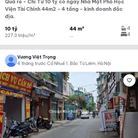
Quá rẻ - Chỉ Từ 10 tỷ có ngay Nhà Mặt Phố Học
Viện Tài Chính 44m2 - 4 tầng - kinh doanh đắc
địa.
4
10 tỷ
44 m²
4
227.3 triệu/m²
...
Vương Việt Trọng
4 tháng trước
·
Cổ Nhuế 1, Bắc Từ Liêm, Hà Nội