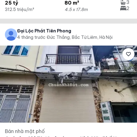
3
25 tỷ
80 m²
2
312.5 triệu/m²
4.5 x 17.8m
Đại Lộc Phát Tiên Phong
4 tháng trước
·
Đức Thắng, Bắc Từ Liêm, Hà Nội
Bán nhà mặt phố