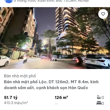
3 tháng trước
·
Xuân Đỉnh, Bắc Từ Liêm, Hà Nội
Bán nhà mặt phố
Bán nhà mặt phố Lộc, DT 126m2, MT 8.4m, kinh
doanh sầm uất, cạnh khách sạn Hàn Quốc
51.7 tỷ
126 m²
0
410.3 triệu/m²
...
0