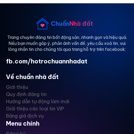
Chuẩn
Nhà đất
Trang chuyên đăng tin bất động sản, nhanh gọn và hiệu quả.
Nếu bạn muốn góp ý, phản ánh vấn đề, yêu cầu xoá tin, vui
lòng nhắn tin cho chúng tôi qua trang hỗ trợ trên facebook:
fb.com/hotrochuannhadat
Về chuẩn nhà đất
Giới thiệu
Quy định đăng tin
Hướng dẫn tự động làm mới
Giới thiệu các loại tin VIP
Bảng giá dịch vụ
Menu chính
Đăng ký