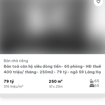
Bán nhà riêng
Bán toà căn hộ siêu dòng tiền- 65 phòng- HĐ thuê
400 triệu/ tháng- 250m2- 79 tỷ- ngõ 59 Láng Hạ
65
79 tỷ
250 m²
65
316 triệu/m²
10 x 25m