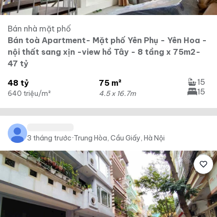
Bán nhà mặt phố
Bán toà Apartment- Mặt phố Yên Phụ - Yên Hoa -
nội thất sang xịn -view hồ Tây - 8 tầng x 75m2-
47 tỷ
15
48 tỷ
75 m²
15
640 triệu/m²
4.5 x 16.7m
3 tháng trước
·
Trung Hòa, Cầu Giấy, Hà Nội