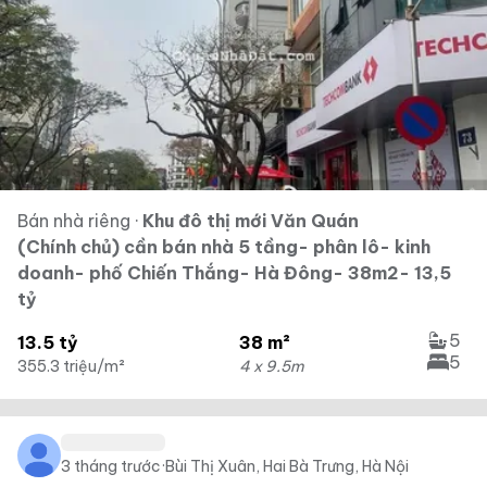
Bán nhà riêng
·
Khu đô thị mới Văn Quán
(Chính chủ) cần bán nhà 5 tầng- phân lô- kinh
doanh- phố Chiến Thắng- Hà Đông- 38m2- 13,5
tỷ
5
13.5 tỷ
38 m²
5
355.3 triệu/m²
4 x 9.5m
3 tháng trước
·
Bùi Thị Xuân, Hai Bà Trưng, Hà Nội