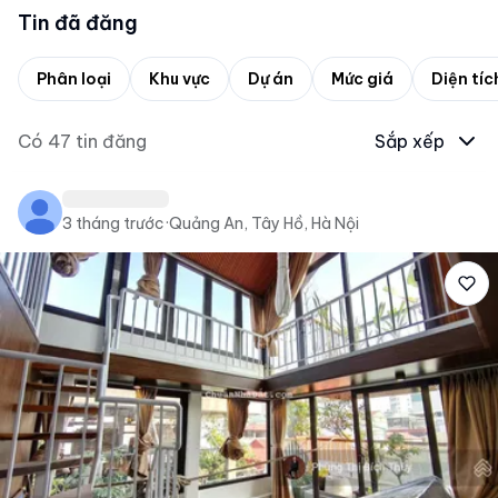
Tin đã đăng
Phân loại
Khu vực
Dự án
Mức giá
Diện tíc
Có
47
tin đăng
Sắp xếp
3 tháng trước
·
Quảng An, Tây Hồ, Hà Nội