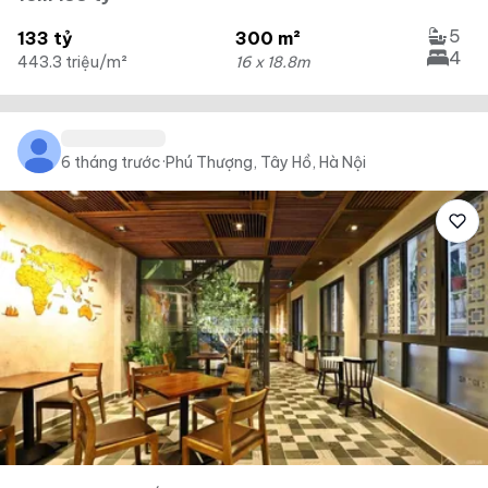
5
133 tỷ
300 m²
4
443.3 triệu/m²
16 x 18.8m
6 tháng trước
·
Phú Thượng, Tây Hồ, Hà Nội