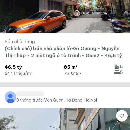
Bán nhà riêng
(Chính chủ) bán nhà phân lô Đỗ Quang - Nguyễn
Thị Thập - 2 mặt ngõ ô tô tránh - 85m2 - 46,5 tỷ
5
46.5 tỷ
85 m²
5
547.1 triệu/m²
7 x 12.1m
3 tháng trước
·
Văn Quán, Hà Đông, Hà Nội