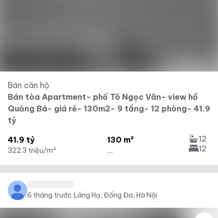
Bán căn hộ
Bán tòa Apartment- phố Tô Ngọc Vân- view hồ
Quảng Bá- giá rẻ- 130m2- 9 tầng- 12 phòng- 41.9
tỷ
12
41.9 tỷ
130 m²
12
322.3 triệu/m²
...
6 tháng trước
·
Láng Hạ, Đống Đa, Hà Nội