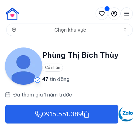
Nh
Chọn khu vực
Phùng Thị Bích Thùy
Cá nhân
47
tin đăng
Đã tham gia 1 năm trước
0915.551.389