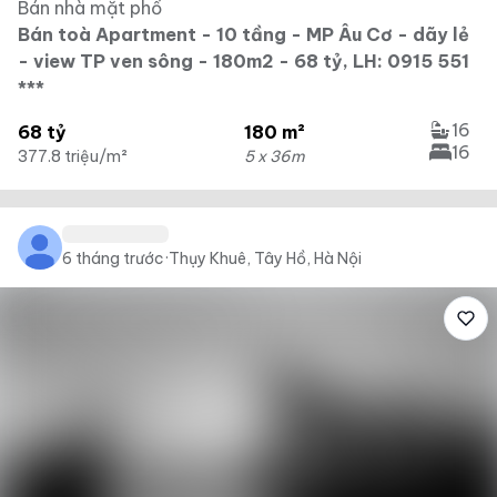
Bán nhà mặt phố
Bán toà Apartment - 10 tầng - MP Âu Cơ - dãy lẻ
- view TP ven sông - 180m2 - 68 tỷ, LH: 0915 551
***
16
68 tỷ
180 m²
16
377.8 triệu/m²
5 x 36m
6 tháng trước
·
Thụy Khuê, Tây Hồ, Hà Nội