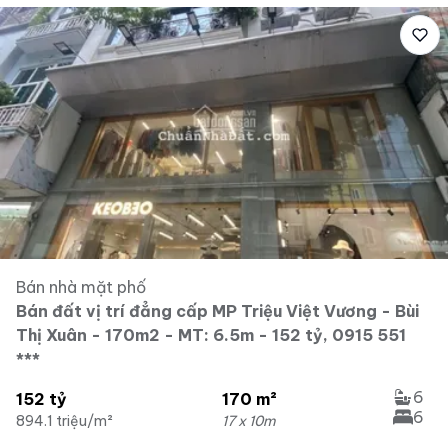
Bán nhà mặt phố
Bán đất vị trí đẳng cấp MP Triệu Việt Vương - Bùi
Thị Xuân - 170m2 - MT: 6.5m - 152 tỷ, 0915 551
***
6
152 tỷ
170 m²
6
894.1 triệu/m²
17 x 10m