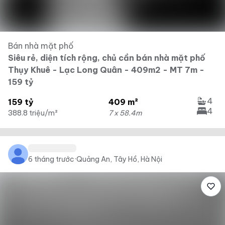
Bán nhà mặt phố
Siêu rẻ, diện tích rộng, chủ cần bán nhà mặt phố
Thụy Khuê - Lạc Long Quân - 409m2 - MT 7m -
159 tỷ
4
159 tỷ
409 m²
4
388.8 triệu/m²
7 x 58.4m
6 tháng trước
·
Quảng An, Tây Hồ, Hà Nội