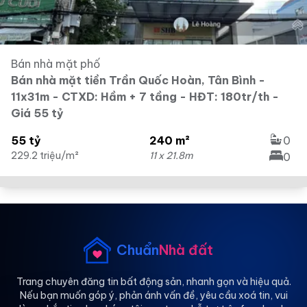
Bán nhà mặt phố
Bán nhà mặt tiền Trần Quốc Hoàn, Tân Bình -
11x31m - CTXD: Hầm + 7 tầng - HĐT: 180tr/th -
Giá 55 tỷ
55 tỷ
240 m²
0
229.2 triệu/m²
11 x 21.8m
0
Chuẩn
Nhà đất
Trang chuyên đăng tin bất động sản, nhanh gọn và hiệu quả.
Nếu bạn muốn góp ý, phản ánh vấn đề, yêu cầu xoá tin, vui