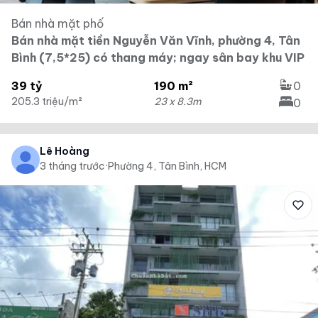
Bán nhà mặt phố
Bán nhà mặt tiền Nguyễn Văn Vĩnh, phường 4, Tân
Bình (7,5*25) có thang máy; ngay sân bay khu VIP
39 tỷ
190 m²
0
205.3 triệu/m²
23 x 8.3m
0
Lê Hoàng
3 tháng trước
·
Phường 4, Tân Bình, HCM