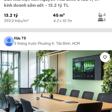
kinh doanh sầm uất - 13.2 tỷ TL
4
13.2 tỷ
45 m²
4
293.3 triệu/m²
4.2 x 10.7m
Hữu 79
3 tháng trước
·
Phường 4, Tân Bình, HCM