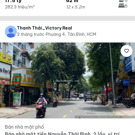
17.5 tỷ
62 m²
6
282.3 triệu/m²
12 x 5.2m
Thanh Thái_Victory Real
3 tháng trước
·
Phường 4, Tân Bình, HCM
Bán nhà mặt phố
Bán nhà mặt tiền Nguyễn Thái Bình, 2 lầu, vị trí