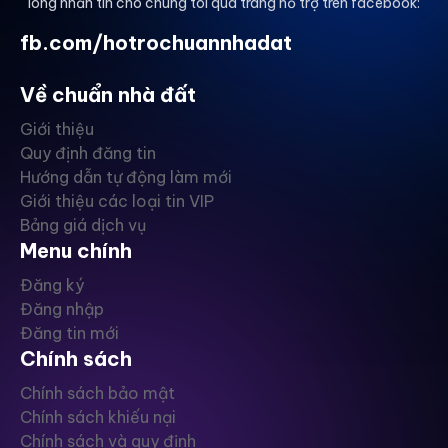
lòng nhắn tin cho chúng tôi qua trang hỗ trợ trên facebook:
fb.com/hotrochuannhadat
Về chuẩn nhà đất
Giới thiệu
Quy định đăng tin
Hướng dẫn tự động làm mới
Giới thiệu các loại tin VIP
Bảng giá dịch vụ
Menu chính
Đăng ký
Đăng nhập
Đăng tin mới
Chính sách
Chính sách bảo mật
Chính sách khiếu nại
Chính sách và quy định