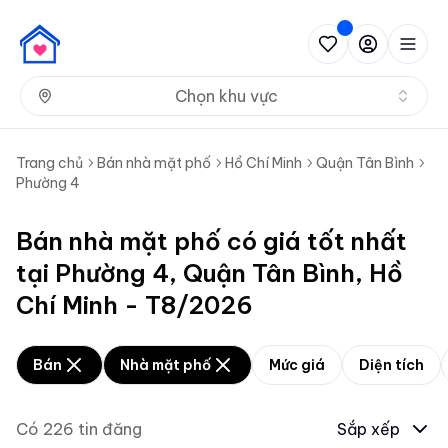
Nh
Chọn khu vực
Trang chủ
Bán nhà mặt phố
Hồ Chí Minh
Quận Tân Bình
Phường 4
Bán nhà mặt phố có giá tốt nhất
tại Phường 4, Quận Tân Bình, Hồ
Chí Minh - T8/2026
Bán
Nhà mặt phố
Mức giá
Diện tích
Có
226
tin đăng
Sắp xếp