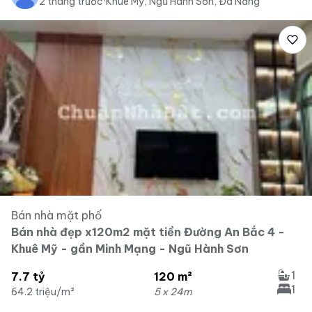
2 tháng trước
·
Khuê Mỹ, Ngũ Hành Sơn, Đà Nẵng
Bán nhà mặt phố
Bán nhà đẹp x120m2 mặt tiền Đường An Bắc 4 -
Khuê Mỹ - gần Minh Mạng - Ngũ Hành Sơn
1
7.7 tỷ
120 m²
1
64.2 triệu/m²
5 x 24m