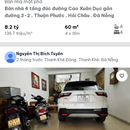
Bán nhà mặt phố
Bán nhà 4 tầng đúc đường Cao Xuân Dục gần
đường 3-2 , Thuận Phước , Hải Châu , Đà Nẵng
4
8.2 tỷ
60 m²
4
136.7 triệu/m²
4 x 15m
Nguyễn Thị Bích Tuyền
2 tháng trước
·
Thanh Khê Đông, Thanh Khê, Đà Nẵng