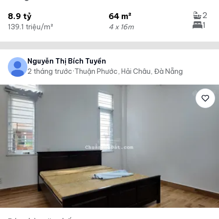
2
8.9 tỷ
64 m²
1
139.1 triệu/m²
4 x 16m
Nguyễn Thị Bích Tuyền
2 tháng trước
·
Thuận Phước, Hải Châu, Đà Nẵng