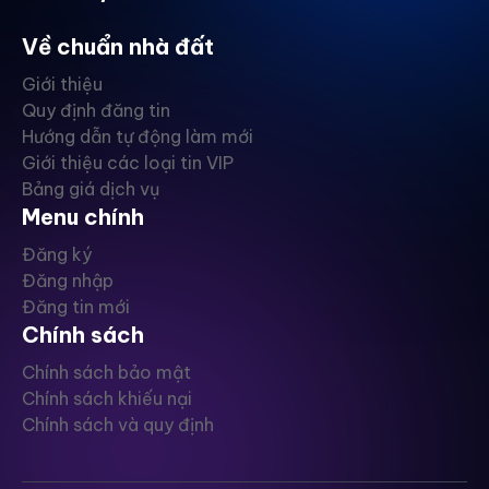
Về chuẩn nhà đất
Giới thiệu
Quy định đăng tin
Hướng dẫn tự động làm mới
Giới thiệu các loại tin VIP
Bảng giá dịch vụ
Menu chính
Đăng ký
Đăng nhập
Đăng tin mới
Chính sách
Chính sách bảo mật
Chính sách khiếu nại
Chính sách và quy định