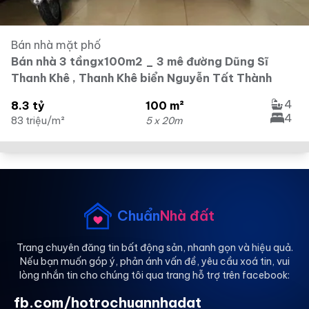
Bán nhà mặt phố
Bán nhà 3 tầngx100m2 _ 3 mê đường Dũng Sĩ
Thanh Khê , Thanh Khê biển Nguyễn Tất Thành
4
8.3 tỷ
100 m²
4
83 triệu/m²
5 x 20m
Chuẩn
Nhà đất
Trang chuyên đăng tin bất động sản, nhanh gọn và hiệu quả.
Nếu bạn muốn góp ý, phản ánh vấn đề, yêu cầu xoá tin, vui
lòng nhắn tin cho chúng tôi qua trang hỗ trợ trên facebook:
fb.com/hotrochuannhadat