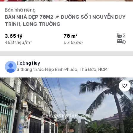
Bán nhà riêng
BÁN NHÀ ĐẸP 78M2 📌 ĐƯỜNG SỐ 1 NGUYỄN DUY
TRINH, LONG TRƯỜNG
2
3.65 tỷ
78 m²
0
46.8 triệu/m²
5 x 15.6m
Hoàng Huy
3 tháng trước
·
Hiệp Bình Phước, Thủ Đức, HCM