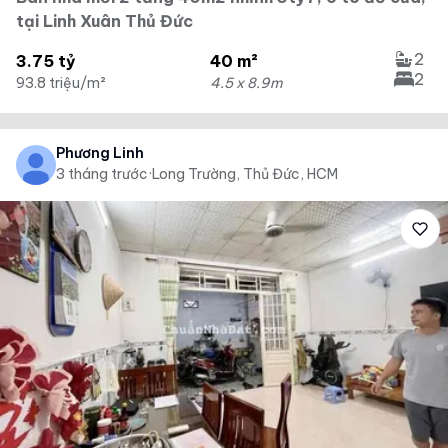
tại Linh Xuân Thủ Đức
2
3.75 tỷ
40 m²
2
93.8 triệu/m²
4.5 x 8.9m
Phương Linh
3 tháng trước
·
Long Trường, Thủ Đức, HCM