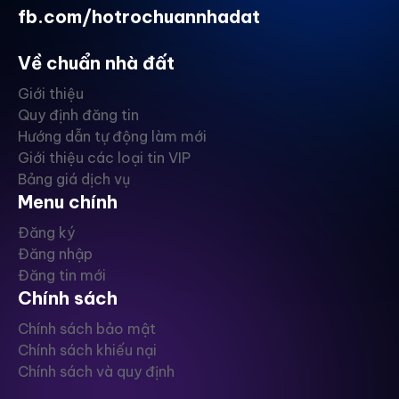
fb.com/hotrochuannhadat
Về chuẩn nhà đất
Giới thiệu
Quy định đăng tin
Hướng dẫn tự động làm mới
Giới thiệu các loại tin VIP
Bảng giá dịch vụ
Menu chính
Đăng ký
Đăng nhập
Đăng tin mới
Chính sách
Chính sách bảo mật
Chính sách khiếu nại
Chính sách và quy định