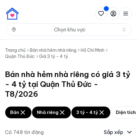
Nh
Chọn khu vực
Trang chủ
Bán nhà hẻm nhà riêng
Hồ Chí Minh
Quận Thủ Đức
Giá 3 tỷ - 4 tỷ
Bán nhà hẻm nhà riêng có giá 3 tỷ
- 4 tỷ tại Quận Thủ Đức -
T8/2026
Bán
Nhà riêng
3 tỷ - 4 tỷ
Diện tích
Có
748
tin đăng
Sắp xếp