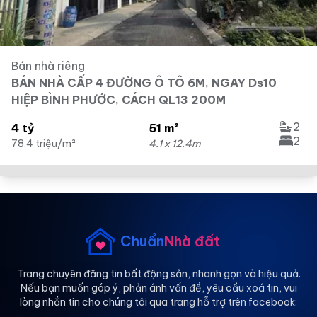
Bán nhà riêng
BÁN NHÀ CẤP 4 ĐƯỜNG Ô TÔ 6M, NGAY Ds10
HIỆP BÌNH PHƯỚC, CÁCH QL13 200M
2
4 tỷ
51 m²
2
78.4 triệu/m²
4.1 x 12.4m
Chuẩn
Nhà đất
Trang chuyên đăng tin bất động sản, nhanh gọn và hiệu quả.
Nếu bạn muốn góp ý, phản ánh vấn đề, yêu cầu xoá tin, vui
lòng nhắn tin cho chúng tôi qua trang hỗ trợ trên facebook: