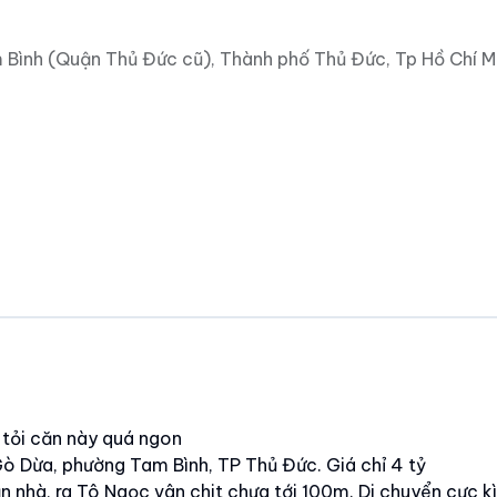
Bình (Quận Thủ Đức cũ), Thành phố Thủ Đức, Tp Hồ Chí M
4 tỏi căn này quá ngon
ò Dừa, phường Tam Bình, TP Thủ Đức. Giá chỉ 4 tỷ
n nhà, ra Tô Ngọc vân chit chưa tới 100m. Di chuyển cực kì