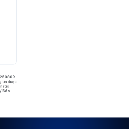
in 250809
.
g tin được
in rao
 / Báo