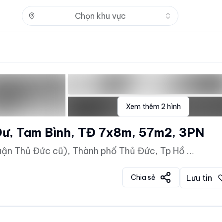
Nhấn để mở
Chọn khu vực
Xem thêm
2
hình
nhà trệt lửng cứng cáp, sát Gò Dư, Tam Bình, TĐ 7x8m, 57m2, 3PN
Đường Tô Ngọc Vân, Phường Tam Bình (Quận Thủ Đức cũ), Thành phố Thủ Đức, Tp Hồ Chí Minh
Chia sẻ
Lưu tin