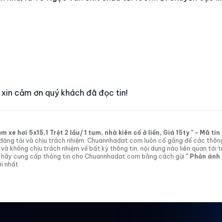
! xin cảm ơn quý khách đã đọc tin!
xe hơi 5x15,1 Trệt 2 lầu/ 1 tum, nhà kiên cố ở liền, Giá 15ty " - Mã t
tin đăng tải và chịu trách nhiệm. Chuannhadat.com luôn cố gắng để các thôn
 không chịu trách nhiệm về bất kỳ thông tin, nội dung nào liên quan tới t
 vị hãy cung cấp thông tin cho Chuannhadat.com bằng cách gửi
" Phản ánh
i nhất.