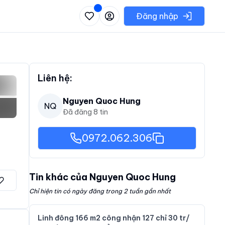
 danh sách các khu vực có thể chọn
Đăng nhập
Liên hệ:
Nguyen Quoc Hung
NQ
Đã đăng
8
tin
0972.062.306
Tin khác của
Nguyen Quoc Hung
Chỉ hiện tin có ngày đăng trong 2 tuần gần nhất
Linh đông 166 m2 công nhận 127 chỉ 30 tr/