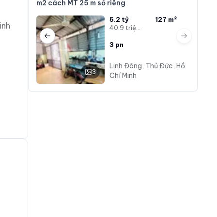
m2 cách MT 25 m sổ riêng
5.2 tỷ
127 m²
inh
40.9 triệu/m²
Previous slide
Next slide
3
pn
Linh Đông, Thủ Đức, Hồ
3
Chí Minh