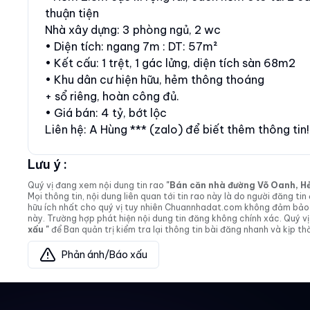
thuận tiện
Nhà xây dựng: 3 phòng ngủ, 2 wc
• Diện tích: ngang 7m : DT: 57m²
• Kết cấu: 1 trệt, 1 gác lửng, diện tích sàn 68m2
• Khu dân cư hiện hữu, hẻm thông thoáng
+ sổ riêng, hoàn công đủ.
• Giá bán: 4 tỷ, bớt lộc
Liên hệ: A Hùng *** (zalo) để biết thêm thông tin
Lưu ý :
Quý vị đang xem nội dung tin rao
"Bán căn nhà đường Võ Oanh, Hẻm 
Mọi thông tin, nội dung liên quan tới tin rao này là do người đăng 
hữu ích nhất cho quý vị tuy nhiên Chuannhadat.com không đảm bảo và
này. Trường hợp phát hiện nội dung tin đăng không chính xác. Quý
xấu "
để Ban quản trị kiểm tra lại thông tin bài đăng nhanh và kịp thờ
Phản ánh/Báo xấu