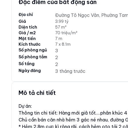
Đặc điểm của bất động sản
Địa chỉ
Đường Tô Ngọc Vân, Phường Tam 
Giá
3.99 tỷ
Diện tích
57 m²
Giá / m2
70 triệu/m²
Mặt tiền
7 m
Kích thước
7 x 8.1m
Số phòng ngủ
3
Số phòng tắm
2
Số tầng
2
Ngày đăng
3 tháng trước
Mô tả chi tiết
Dự án:
Thông tin chi tiết: Hàng mới giâ tốt....phân khúc 
Chủ cần bán căn nhà hẻm 3 gác né nhau, đường G
* Hẻm 2.8m cực kì rộng rãi, cách hẻm oto tải 2 că