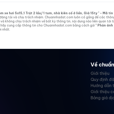
xe hơi 5x15,1 Trệt 2 lầu/ 1 tum, nhà kiên cố ở liền, Giá 15ty " - Mã t
tin đăng tải và chịu trách nhiệm. Chuannhadat.com luôn cố gắng để các thôn
 không chịu trách nhiệm về bất kỳ thông tin, nội dung nào liên quan tới t
 vị hãy cung cấp thông tin cho Chuannhadat.com bằng cách gửi
" Phản ánh
i nhất.
Về chuẩn
Giới thiệu
Quy định đă
Hướng dẫn 
Giới thiệu c
Bảng giá dị