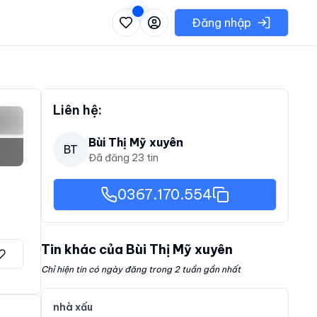
 danh sách các khu vực có thể chọn
Đăng nhập
Liên hệ:
Bùi Thị Mỹ xuyên
BT
Đã đăng
23
tin
0367.170.554
Tin khác của
Bùi Thị Mỹ xuyên
Chỉ hiện tin có ngày đăng trong 2 tuần gần nhất
nhà xấu