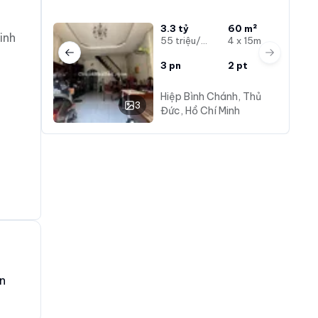
3.3 tỷ
60 m²
inh
55 triệu/m²
4 x 15m
Previous slide
Next slide
3
pn
2
pt
Hiệp Bình Chánh, Thủ
3
Đức, Hồ Chí Minh
n