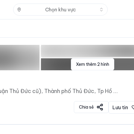
Nhấn để mở
Chọn khu vực
Xem thêm
2
hình
Đường Số 46, Phường Hiệp Bình Chánh (Quận Thủ Đức cũ), Thành phố Thủ Đức, Tp Hồ Chí Minh
Chia sẻ
Lưu tin