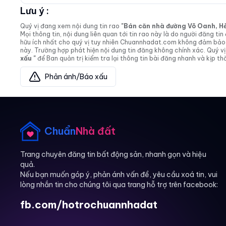
Lưu ý :
Quý vị đang xem nội dung tin rao
"Bán căn nhà đường Võ Oanh, Hẻm 
Mọi thông tin, nội dung liên quan tới tin rao này là do người đăng 
hữu ích nhất cho quý vị tuy nhiên Chuannhadat.com không đảm bảo và
này. Trường hợp phát hiện nội dung tin đăng không chính xác. Quý
xấu "
để Ban quản trị kiểm tra lại thông tin bài đăng nhanh và kịp thờ
Phản ánh/Báo xấu
Chuẩn
Nhà đất
Trang chuyên đăng tin bất động sản, nhanh gọn và hiệu
quả.
Nếu bạn muốn góp ý, phản ánh vấn đề, yêu cầu xoá tin, vui
lòng nhắn tin cho chúng tôi qua trang hỗ trợ trên facebook:
fb.com/hotrochuannhadat