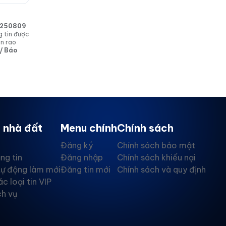
in 250809
.
g tin được
in rao
 / Báo
 nhà đất
Menu chính
Chính sách
Đăng ký
Chính sách bảo mật
ng tin
Đăng nhập
Chính sách khiếu nại
tự động làm mới
Đăng tin mới
Chính sách và quy định
ác loại tin VIP
ch vụ