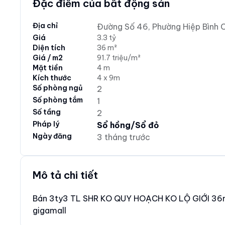
Đặc điểm của bất động sản
Địa chỉ
Đường Số 46, Phường Hiệp Bình 
Giá
3.3 tỷ
Diện tích
36 m²
Giá / m2
91.7 triệu/m²
Mặt tiền
4 m
Kích thước
4 x 9m
Số phòng ngủ
2
Số phòng tắm
1
Số tầng
2
Pháp lý
Sổ hồng/Sổ đỏ
Ngày đăng
3 tháng trước
Mô tả chi tiết
Bán 3ty3 TL SHR KO QUY HOẠCH KO LỘ GIỚI 36m2
gigamall