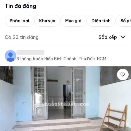
Tin đã đăng
Phân loại
Khu vực
Mức giá
Diện tích
Số p
Có
23
tin đăng
Sắp xếp
3 tháng trước
·
Hiệp Bình Chánh, Thủ Đức, HCM