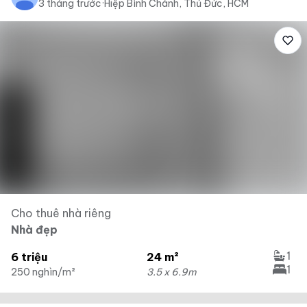
3 tháng trước
·
Hiệp Bình Chánh, Thủ Đức, HCM
Cho thuê nhà riêng
Nhà đẹp
1
6 triệu
24 m²
1
250 nghìn/m²
3.5 x 6.9m