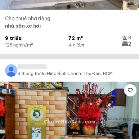
Cho thuê nhà riêng
nhà sân xe hơi
3
9 triệu
72 m²
2
125 nghìn/m²
4 x 18m
3 tháng trước
·
Hiệp Bình Chánh, Thủ Đức, HCM