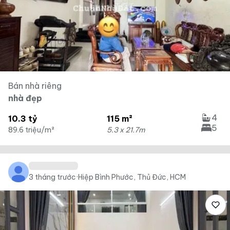
Bán nhà riêng
nhà đẹp
4
10.3 tỷ
115 m²
5
89.6 triệu/m²
5.3 x 21.7m
3 tháng trước
·
Hiệp Bình Phước, Thủ Đức, HCM