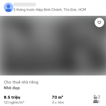
3 tháng trước
·
Hiệp Bình Chánh, Thủ Đức, HCM
Cho thuê nhà riêng
Nhà đẹp
2
8.5 triệu
70 m²
1
121 nghìn/m²
5 x 14m