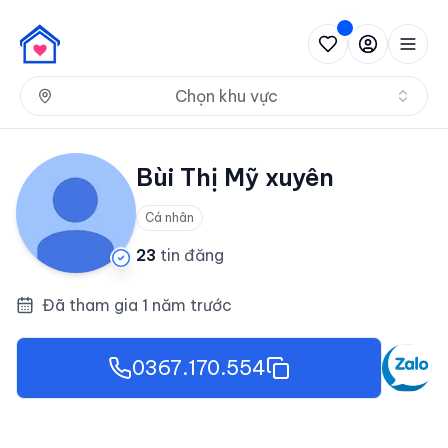
Nh
Chọn khu vực
Bùi Thị Mỹ xuyên
Cá nhân
23
tin đăng
Đã tham gia 1 năm trước
0367.170.554