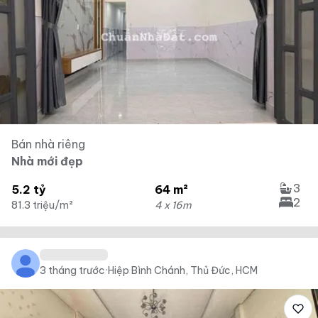
Bán nhà riêng
Nhà mới đẹp
3
5.2 tỷ
64 m²
2
81.3 triệu/m²
4 x 16m
3 tháng trước
·
Hiệp Bình Chánh, Thủ Đức, HCM