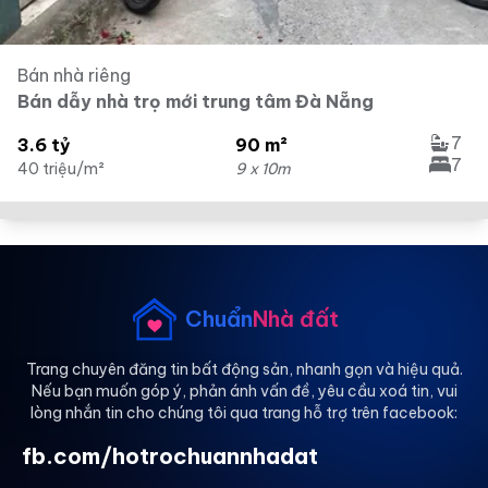
Bán nhà riêng
Bán dẫy nhà trọ mới trung tâm Đà Nẵng
7
3.6 tỷ
90 m²
7
40 triệu/m²
9 x 10m
Chuẩn
Nhà đất
Trang chuyên đăng tin bất động sản, nhanh gọn và hiệu quả.
Nếu bạn muốn góp ý, phản ánh vấn đề, yêu cầu xoá tin, vui
lòng nhắn tin cho chúng tôi qua trang hỗ trợ trên facebook:
fb.com/hotrochuannhadat