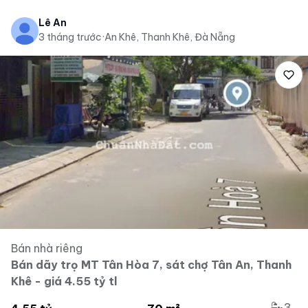
Lê Ân
3 tháng trước
·
An Khê, Thanh Khê, Đà Nẵng
Bán nhà riêng
Bán dãy trọ MT Tân Hòa 7, sát chợ Tân An, Thanh
Khê - giá 4.55 tỷ tl
3