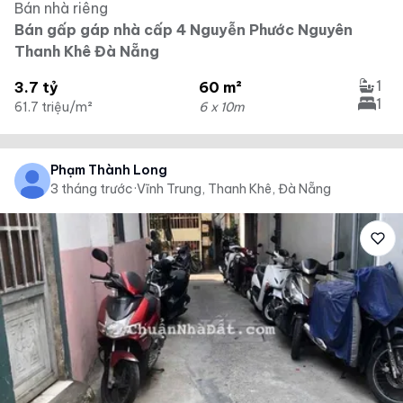
Bán nhà riêng
Bán gấp gáp nhà cấp 4 Nguyễn Phước Nguyên
Thanh Khê Đà Nẵng
1
3.7 tỷ
60 m²
1
61.7 triệu/m²
6 x 10m
Phạm Thành Long
3 tháng trước
·
Vĩnh Trung, Thanh Khê, Đà Nẵng