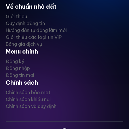
Về chuẩn nhà đất
Giới thiệu
Quy định đăng tin
Hướng dẫn tự động làm mới
Giới thiệu các loại tin VIP
Bảng giá dịch vụ
Menu chính
Đăng ký
Đăng nhập
Đăng tin mới
Chính sách
Chính sách bảo mật
Chính sách khiếu nại
Chính sách và quy định