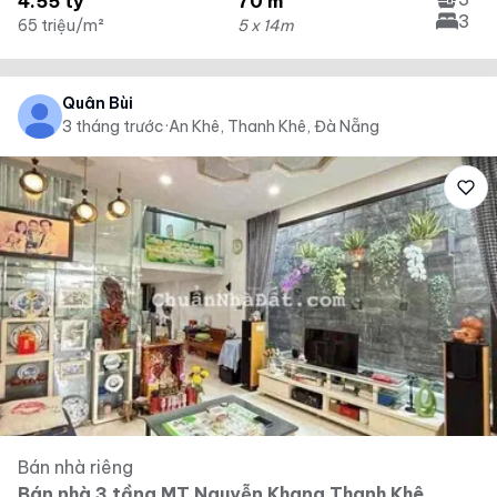
4.55 tỷ
70 m²
3
65 triệu/m²
5 x 14m
Quân Bùi
3 tháng trước
·
An Khê, Thanh Khê, Đà Nẵng
Bán nhà riêng
Bán nhà 3 tầng MT Nguyễn Khang Thanh Khê