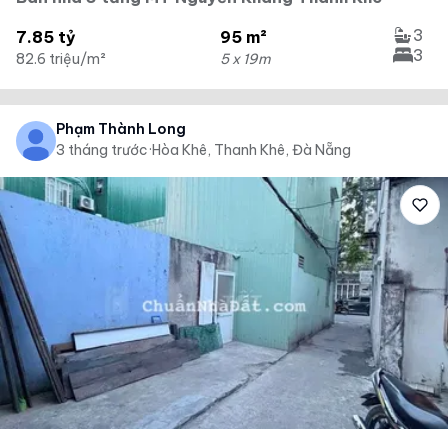
3
7.85 tỷ
95 m²
3
82.6 triệu/m²
5 x 19m
Phạm Thành Long
3 tháng trước
·
Hòa Khê, Thanh Khê, Đà Nẵng