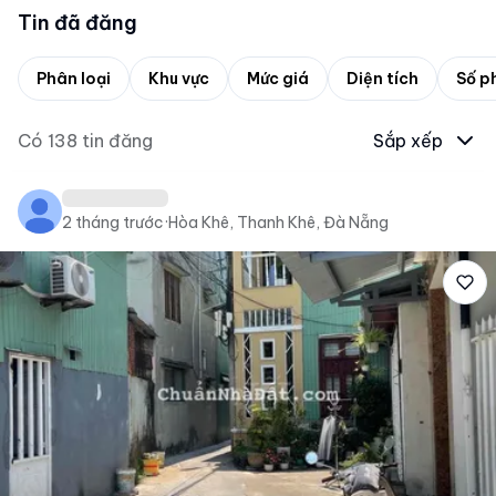
Tin đã đăng
Phân loại
Khu vực
Mức giá
Diện tích
Số p
Có
138
tin đăng
Sắp xếp
2 tháng trước
·
Hòa Khê, Thanh Khê, Đà Nẵng