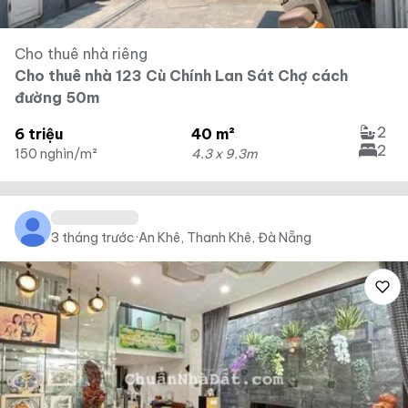
Cho thuê nhà riêng
Cho thuê nhà 123 Cù Chính Lan Sát Chợ cách
đường 50m
2
6 triệu
40 m²
2
150 nghìn/m²
4.3 x 9.3m
3 tháng trước
·
An Khê, Thanh Khê, Đà Nẵng