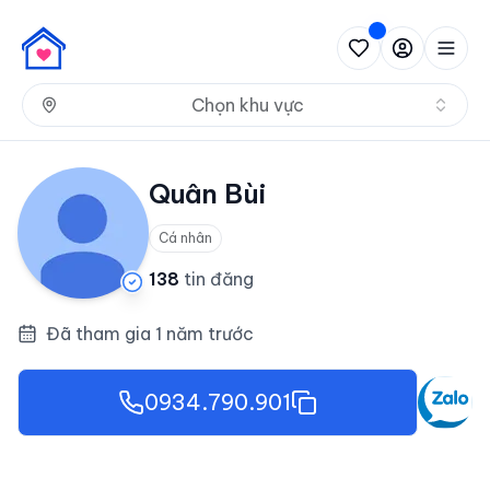
Nh
Chọn khu vực
Quân Bùi
Cá nhân
138
tin đăng
Đã tham gia 1 năm trước
0934.790.901