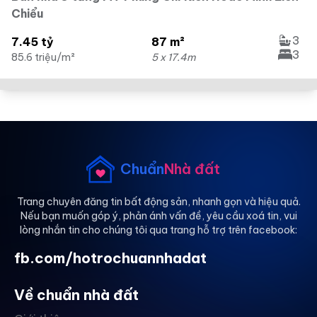
Chiểu
3
7.45 tỷ
87 m²
3
85.6 triệu/m²
5 x 17.4m
Chuẩn
Nhà đất
Trang chuyên đăng tin bất động sản, nhanh gọn và hiệu quả.
Nếu bạn muốn góp ý, phản ánh vấn đề, yêu cầu xoá tin, vui
lòng nhắn tin cho chúng tôi qua trang hỗ trợ trên facebook:
fb.com/hotrochuannhadat
Về chuẩn nhà đất