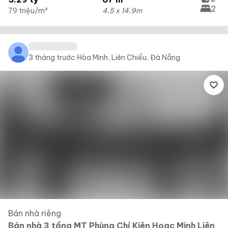
2
79 triệu/m²
4.5 x 14.9m
3 tháng trước
·
Hòa Minh, Liên Chiểu, Đà Nẵng
Bán nhà riêng
Bán nhà 3 tầng MT Phùng Chí Kiên Hoac Minh Liên