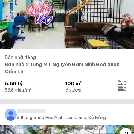
Bán nhà riêng
Bán nhà 2 tầng MT Nguyễn Hàm Ninh Hoà Xuân
Cẩm Lệ
3
5.68 tỷ
100 m²
3
56.8 triệu/m²
5 x 20m
3 tháng trước
·
Hòa Minh, Liên Chiểu, Đà Nẵng