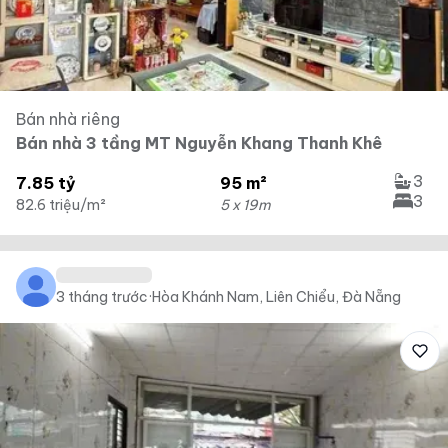
Bán nhà riêng
Bán nhà 3 tầng MT Nguyễn Khang Thanh Khê
3
7.85 tỷ
95 m²
3
82.6 triệu/m²
5 x 19m
3 tháng trước
·
Hòa Khánh Nam, Liên Chiểu, Đà Nẵng