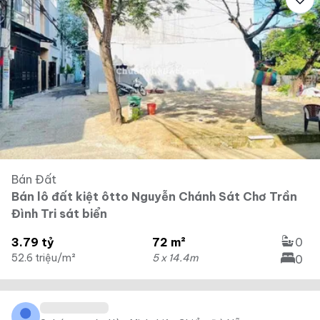
Bán Đất
Bán lô đất kiệt ôtto Nguyễn Chánh Sát Chơ Trần
Đình Tri sát biển
3.79 tỷ
72 m²
0
52.6 triệu/m²
5 x 14.4m
0