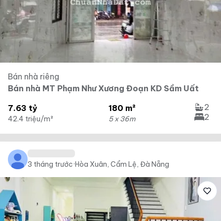
Bán nhà riêng
Bán nhà MT Phạm Như Xương Đoạn KD Sầm Uất
2
7.63 tỷ
180 m²
2
42.4 triệu/m²
5 x 36m
3 tháng trước
·
Hòa Xuân, Cẩm Lệ, Đà Nẵng