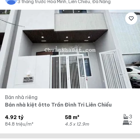
3 tháng trước
·
Hòa Minh, Liên Chiểu, Đà Nẵng
Bán nhà riêng
Bán nhà kiệt ôtto Trần Đình Tri Liên Chiểu
3
4.92 tỷ
58 m²
2
84.8 triệu/m²
4.5 x 12.9m