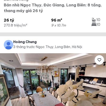
Bán nhà Ngọc Thụy, Đức Giang, Long Biên: 8 tầng,
thang máy giá 26 tỷ
10
26 tỷ
96 m²
10
270.8 triệu/m²
9 x 10.7m
Hoàng Chung
3 tháng trước
·
Ngọc Thụy, Long Biên, Hà Nội