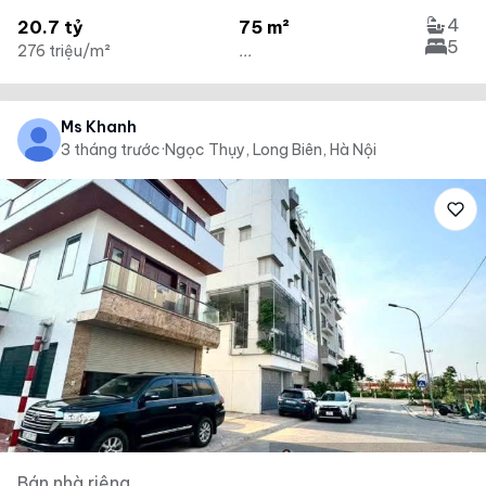
4
20.7 tỷ
75 m²
5
276 triệu/m²
...
Ms Khanh
3 tháng trước
·
Ngọc Thụy, Long Biên, Hà Nội
Bán nhà riêng