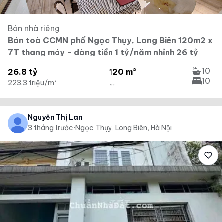
Bán nhà riêng
Bán toà CCMN phố Ngọc Thụy, Long Biên 120m2 x
7T thang máy - dòng tiền 1 tỷ/năm nhỉnh 26 tỷ
10
26.8 tỷ
120 m²
10
223.3 triệu/m²
...
Nguyễn Thị Lan
3 tháng trước
·
Ngọc Thụy, Long Biên, Hà Nội