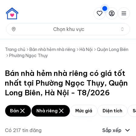
Nh
Chọn khu vực
Trang chủ
Bán nhà hẻm nhà riêng
Hà Nội
Quận Long Biên
Phường Ngọc Thụy
Bán nhà hẻm nhà riêng có giá tốt
nhất tại Phường Ngọc Thụy, Quận
Long Biên, Hà Nội - T8/2026
Bán
Nhà riêng
Mức giá
Diện tích
S
Có
217
tin đăng
Sắp xếp