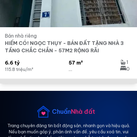
Bán nhà riêng
HIẾM CÓ! NGỌC THỤY - BÁN ĐẤT TẶNG NHÀ 3
TẦNG CHẮC CHẮN - 57M2 RỘNG RÃI
1
6.6 tỷ
57 m²
0
115.8 triệu/m²
...
Chuẩn
Nhà đất
Trang chuyên đăng tin bất động sản, nhanh gọn và hiệu quả.
Nếu bạn muốn góp ý, phản ánh vấn đề, yêu cầu xoá tin, vui