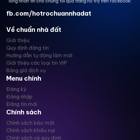
lòng nhắn tin cho chúng tôi qua trang hỗ trợ trên facebook:
fb.com/hotrochuannhadat
Về chuẩn nhà đất
Giới thiệu
Quy định đăng tin
Hướng dẫn tự động làm mới
Giới thiệu các loại tin VIP
Bảng giá dịch vụ
Menu chính
Đăng ký
Đăng nhập
Đăng tin mới
Chính sách
Chính sách bảo mật
Chính sách khiếu nại
Chính sách và quy định