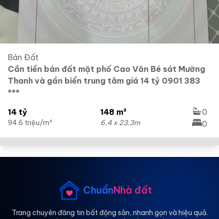
Bán Đất
Cần tiền bán đất mặt phố Cao Văn Bé sát Mường
Thanh và gần biển trung tâm giá 14 tỷ 0901 383
***
14 tỷ
148 m²
0
94.6 triệu/m²
6.4 x 23.3m
0
Chuẩn
Nhà đất
Trang chuyên đăng tin bất động sản, nhanh gọn và hiệu quả.