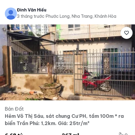
Đinh Văn Hiếu
3 tháng trước
·
Phước Long, Nha Trang, Khánh Hòa
Bán Đất
Hẻm Võ Thị Sáu, sát chung Cư PH, tầm 100m * ra
biển Trần Phú: 1,2km. Giá: 25tr/m²