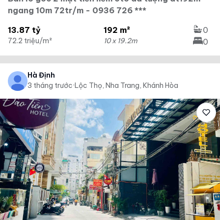
ngang 10m 72tr/m - 0936 726 ***
13.87 tỷ
192 m²
0
72.2 triệu/m²
10 x 19.2m
0
Hà Định
3 tháng trước
·
Lộc Thọ, Nha Trang, Khánh Hòa