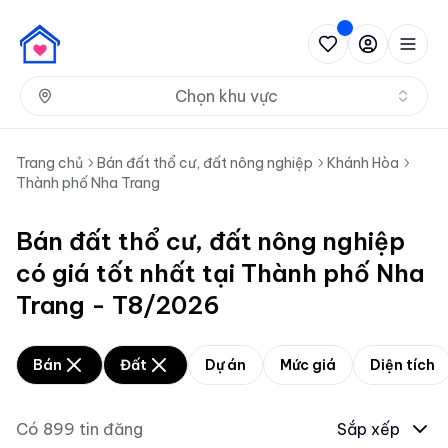
Nh
Chọn khu vực
Trang chủ
Bán đất thổ cư, đất nông nghiệp
Khánh Hòa
Thành phố Nha Trang
Bán đất thổ cư, đất nông nghiệp
có giá tốt nhất tại Thành phố Nha
Trang - T8/2026
Bán
Đất
Dự án
Mức giá
Diện tích
Có
899
tin đăng
Sắp xếp