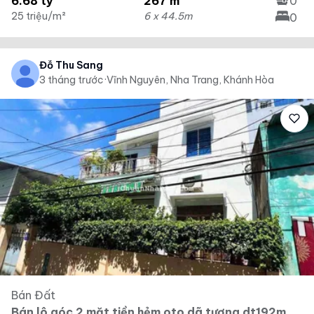
6.68 tỷ
267 m²
0
25 triệu/m²
6 x 44.5m
0
Đỗ Thu Sang
3 tháng trước
·
Vĩnh Nguyên, Nha Trang, Khánh Hòa
Bán Đất
Bán lô góc 2 mặt tiền hẻm oto dã tượng dt192m