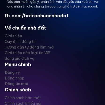
Nếu bạn muốn góp ý, phản ánh vấn đề, yêu cầu xoá tin, vui
lòng nhắn tin cho chúng tôi qua trang hỗ trợ trên facebook:
fb.com/hotrochuannhadat
Về chuẩn nhà đất
Giới thiệu
Quy định đăng tin
Hướng dẫn tự động làm mới
Giới thiệu các loại tin VIP
Bảng giá dịch vụ
Menu chính
Đăng ký
Đăng nhập
Đăng tin mới
Chính sách
Chính sách bảo mật
Chính sách khiếu nại