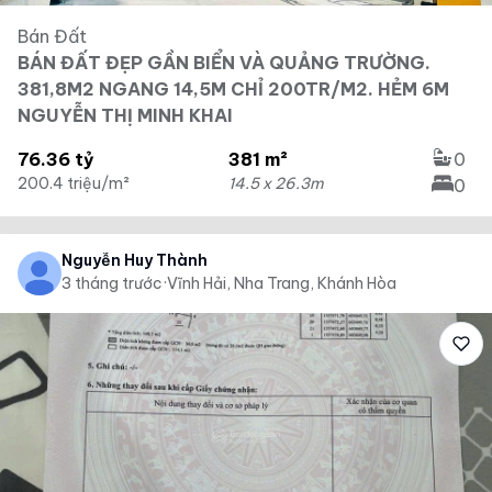
Bán Đất
BÁN ĐẤT ĐẸP GẦN BIỂN VÀ QUẢNG TRƯỜNG.
381,8M2 NGANG 14,5M CHỈ 200TR/M2. HẺM 6M
NGUYỄN THỊ MINH KHAI
76.36 tỷ
381 m²
0
200.4 triệu/m²
14.5 x 26.3m
0
Nguyễn Huy Thành
3 tháng trước
·
Vĩnh Hải, Nha Trang, Khánh Hòa