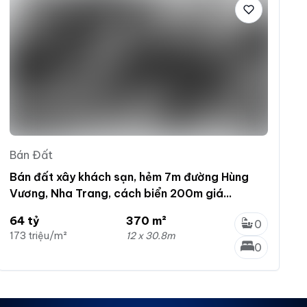
Bán Đất
Bán đất xây khách sạn, hẻm 7m đường Hùng
Vương, Nha Trang, cách biển 200m giá
173tr/m2
64 tỷ
370 m²
0
173 triệu/m²
12 x 30.8m
0