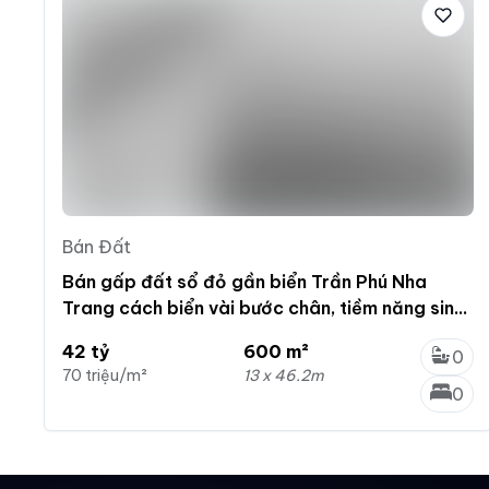
Bán Đất
Bán gấp đất sổ đỏ gần biển Trần Phú Nha
Trang cách biển vài bước chân, tiềm năng sinh
lời cao
42 tỷ
600 m²
0
70 triệu/m²
13 x 46.2m
0