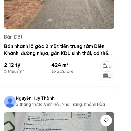
Bán Đất
Bán nhanh lô góc 2 mặt tiền trung tâm Diên
Khánh, đường nhựa, gần KDL sinh thái, có thể
tách 3 lô
2.12 tỷ
424 m²
0
5 triệu/m²
16 x 26.5m
0
Nguyễn Huy Thành
3 tháng trước
·
Vĩnh Hải, Nha Trang, Khánh Hòa