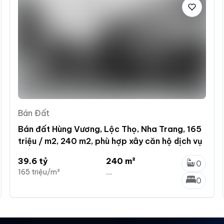
Bán Đất
Bán đất Hùng Vương, Lộc Thọ, Nha Trang, 165
triệu / m2, 240 m2, phù hợp xây căn hộ dịch vụ
39.6 tỷ
240 m²
0
165 triệu/m²
...
0