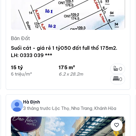
Bán Đất
Suối cát - giá rẻ 1 tỷ050 đất full thổ 175m2.
LH: 0333 039 ***
15 tỷ
175 m²
0
6 triệu/m²
6.2 x 28.2m
0
Hà Định
3 tháng trước
·
Lộc Thọ, Nha Trang, Khánh Hòa