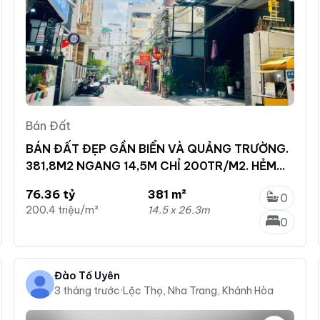
Bán Đất
BÁN ĐẤT ĐẸP GẦN BIỂN VÀ QUẢNG TRƯỜNG.
381,8M2 NGANG 14,5M CHỈ 200TR/M2. HẺM
6M NGUYỄN THỊ MINH KHAI
76.36 tỷ
381 m²
0
200.4 triệu/m²
14.5 x 26.3m
0
Đào Tố Uyên
3 tháng trước
·
Lộc Thọ, Nha Trang, Khánh Hòa