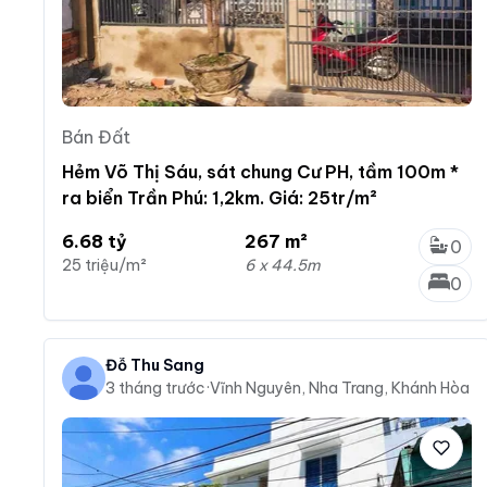
Bán Đất
Hẻm Võ Thị Sáu, sát chung Cư PH, tầm 100m *
ra biển Trần Phú: 1,2km. Giá: 25tr/m²
6.68 tỷ
267 m²
0
25 triệu/m²
6 x 44.5m
0
Đỗ Thu Sang
3 tháng trước
·
Vĩnh Nguyên, Nha Trang, Khánh Hòa