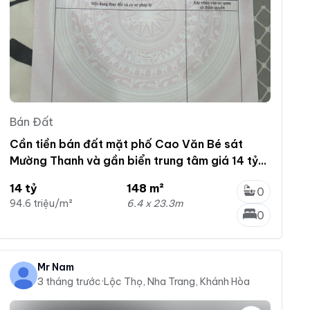
Bán Đất
Cần tiền bán đất mặt phố Cao Văn Bé sát
Mường Thanh và gần biển trung tâm giá 14 tỷ
0901 383 ***
14 tỷ
148 m²
0
94.6 triệu/m²
6.4 x 23.3m
0
Mr Nam
3 tháng trước
·
Lộc Thọ, Nha Trang, Khánh Hòa