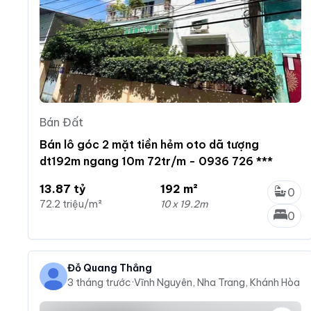
Bán Đất
Bán lô góc 2 mặt tiền hẻm oto dã tượng
dt192m ngang 10m 72tr/m - 0936 726 ***
13.87 tỷ
192 m²
0
72.2 triệu/m²
10 x 19.2m
0
Đỗ Quang Thắng
3 tháng trước
·
Vĩnh Nguyên, Nha Trang, Khánh Hòa