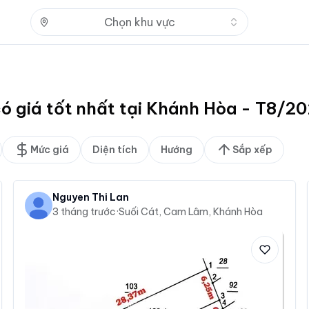
Nhấn để mở
Chọn khu vực
có giá tốt nhất tại Khánh Hòa - T8/2
Mức giá
Diện tích
Hướng
Sắp xếp
Nguyen Thi Lan
3 tháng trước
·
Suối Cát, Cam Lâm, Khánh Hòa