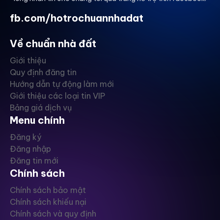
fb.com/hotrochuannhadat
Về chuẩn nhà đất
Giới thiệu
Quy định đăng tin
Hướng dẫn tự động làm mới
Giới thiệu các loại tin VIP
Bảng giá dịch vụ
Menu chính
Đăng ký
Đăng nhập
Đăng tin mới
Chính sách
Chính sách bảo mật
Chính sách khiếu nại
Chính sách và quy định