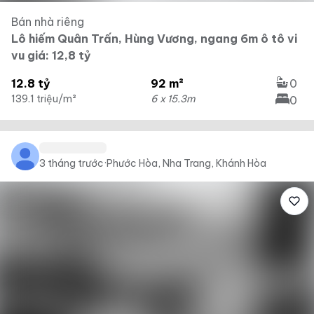
Bán nhà riêng
Lô hiếm Quân Trấn, Hùng Vương, ngang 6m ô tô vi
vu giá: 12,8 tỷ
12.8 tỷ
92 m²
0
139.1 triệu/m²
6 x 15.3m
0
3 tháng trước
·
Phước Hòa, Nha Trang, Khánh Hòa