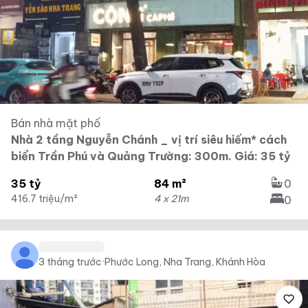
Bán nhà mặt phố
Nhà 2 tầng Nguyễn Chánh _ vị trí siêu hiếm* cách
biển Trần Phú và Quảng Trường: 300m. Giá: 35 tỷ
35 tỷ
84 m²
0
416.7 triệu/m²
4 x 21m
0
3 tháng trước
·
Phước Long, Nha Trang, Khánh Hòa