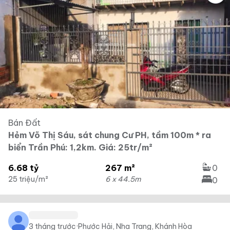
Bán Đất
Hẻm Võ Thị Sáu, sát chung Cư PH, tầm 100m * ra
biển Trần Phú: 1,2km. Giá: 25tr/m²
6.68 tỷ
267 m²
0
25 triệu/m²
6 x 44.5m
0
3 tháng trước
·
Phước Hải, Nha Trang, Khánh Hòa