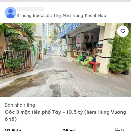
3 tháng trước
·
Lộc Thọ, Nha Trang, Khánh Hòa
Bán nhà riêng
Góc 3 mặt tiền phố Tây - 10,5 tỷ (hẻm Hùng Vương
ô tô)
10.5 tỷ
76 m²
0