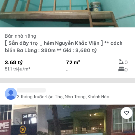
Bán nhà riêng
[ Sẵn dãy trọ _ hẻm Nguyễn Khắc Viện ] ** cách
biển Ba Làng : 380m ** Giá : 3,680 tỷ
3.68 tỷ
72 m²
0
51.1 triệu/m²
...
0
3 tháng trước
·
Lộc Thọ, Nha Trang, Khánh Hòa