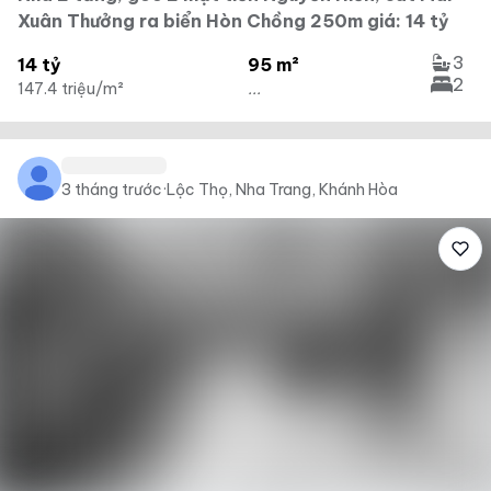
Xuân Thưởng ra biển Hòn Chồng 250m giá: 14 tỷ
3
14 tỷ
95 m²
2
147.4 triệu/m²
...
3 tháng trước
·
Lộc Thọ, Nha Trang, Khánh Hòa