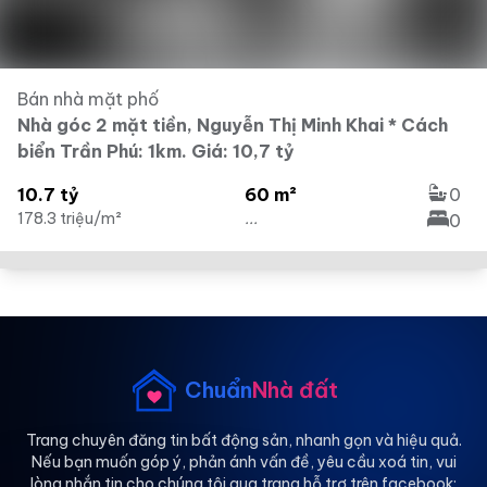
Bán nhà mặt phố
Nhà góc 2 mặt tiền, Nguyễn Thị Minh Khai * Cách
biển Trần Phú: 1km. Giá: 10,7 tỷ
10.7 tỷ
60 m²
0
178.3 triệu/m²
...
0
Chuẩn
Nhà đất
Trang chuyên đăng tin bất động sản, nhanh gọn và hiệu quả.
Nếu bạn muốn góp ý, phản ánh vấn đề, yêu cầu xoá tin, vui
lòng nhắn tin cho chúng tôi qua trang hỗ trợ trên facebook: