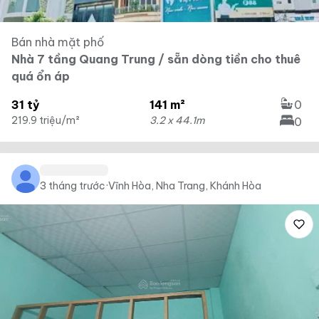
Bán nhà mặt phố
Nhà 7 tầng Quang Trung / sẵn dòng tiền cho thuê
quá ổn áp
31 tỷ
141 m²
0
219.9 triệu/m²
3.2 x 44.1m
0
3 tháng trước
·
Vĩnh Hòa, Nha Trang, Khánh Hòa