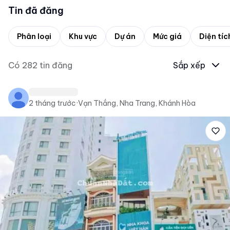
Tin đã đăng
Phân loại
Khu vực
Dự án
Mức giá
Diện tíc
Có
282
tin đăng
Sắp xếp
2 tháng trước
·
Vạn Thắng, Nha Trang, Khánh Hòa