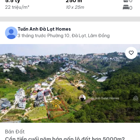
5.5 tỷ
250 m²
0
22 triệu/m²
10 x 25m
0
Tuấn Anh Đà Lạt Homes
3 tháng trước
·
Phường 10, Đà Lạt, Lâm Đồng
Bán Đất
Cần tiền cuối năm bán gấp lô đất hơn 5000m2