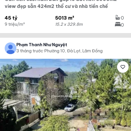
view đẹp sẵn 424m2 thổ cư và nhà tiền chế
45 tỷ
5013 m²
0
9 triệu/m²
15.2 x 329.8m
0
Phạm Thanh Như Nguyệt
3 tháng trước
·
Phường 10, Đà Lạt, Lâm Đồng