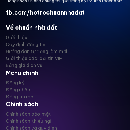
lòng nhắn tin cho chúng tôi qua trang hỗ trợ trên facebook:
fb.com/hotrochuannhadat
Về chuẩn nhà đất
Giới thiệu
Quy định đăng tin
Hướng dẫn tự động làm mới
Giới thiệu các loại tin VIP
Bảng giá dịch vụ
Menu chính
Đăng ký
Đăng nhập
Đăng tin mới
Chính sách
Chính sách bảo mật
Chính sách khiếu nại
Chính sách và quy định