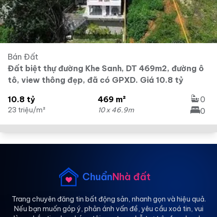
Bán Đất
Đất biệt thự đường Khe Sanh, DT 469m2, đường ô
tô, view thông đẹp, đã có GPXD. Giá 10.8 tỷ
10.8 tỷ
469 m²
0
23 triệu/m²
10 x 46.9m
0
Chuẩn
Nhà đất
Trang chuyên đăng tin bất động sản, nhanh gọn và hiệu quả.
Nếu bạn muốn góp ý, phản ánh vấn đề, yêu cầu xoá tin, vui