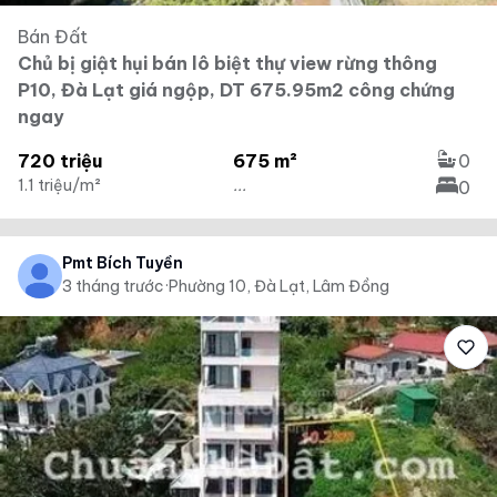
Bán Đất
Chủ bị giật hụi bán lô biệt thự view rừng thông
P10, Đà Lạt giá ngộp, DT 675.95m2 công chứng
ngay
720 triệu
675 m²
0
1.1 triệu/m²
...
0
Pmt Bích Tuyền
3 tháng trước
·
Phường 10, Đà Lạt, Lâm Đồng