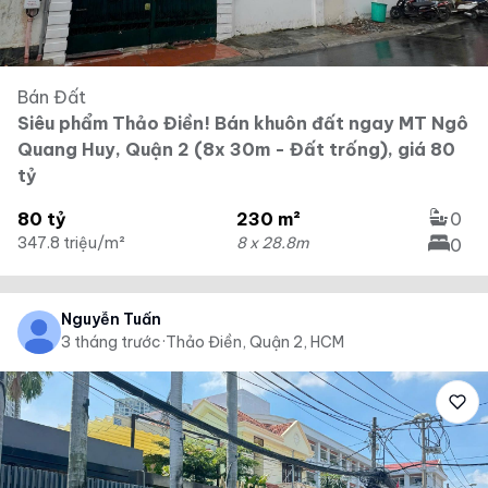
Bán Đất
Siêu phẩm Thảo Điền! Bán khuôn đất ngay MT Ngô
Quang Huy, Quận 2 (8x 30m - Đất trống), giá 80
tỷ
80 tỷ
230 m²
0
347.8 triệu/m²
8 x 28.8m
0
Nguyễn Tuấn
3 tháng trước
·
Thảo Điền, Quận 2, HCM