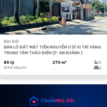
Bán Đất
BÁN LÔ ĐẤT MẶT TIỀN NGUYỄN Ư DĨ VỊ TRÍ VÀNG
TRUNG TÂM THẢO ĐIỀN (P. AN KHÁNH )
85 tỷ
270 m²
0
314.8 triệu/m²
...
0
Chuẩn
Nhà đất