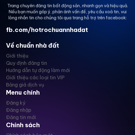
Trang chuyên đăng tin bất động sản, nhanh gọn và hiệu quả.
Nếu bạn muốn góp ý, phản ánh vấn đề, yêu cầu xoá tin, vui
lòng nhắn tin cho chúng tôi qua trang hỗ trợ trên facebook:
fb.com/hotrochuannhadat
Về chuẩn nhà đất
Giới thiệu
Quy định đăng tin
Hướng dẫn tự động làm mới
Giới thiệu các loại tin VIP
Bảng giá dịch vụ
Menu chính
Đăng ký
Đăng nhập
Đăng tin mới
Chính sách