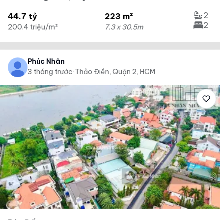
2
44.7 tỷ
223 m²
2
200.4 triệu/m²
7.3 x 30.5m
Phúc Nhân
3 tháng trước
·
Thảo Điền, Quận 2, HCM