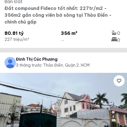
Bán Đất
Đất compound Fideco tốt nhất: 227tr/m2 -
356m2 gần công viên bờ sông tại Thảo Điền -
chính chủ gấp
80.81 tỷ
356 m²
0
227 triệu/m²
...
0
Đinh Thị Cúc Phương
3 tháng trước
·
Thảo Điền, Quận 2, HCM