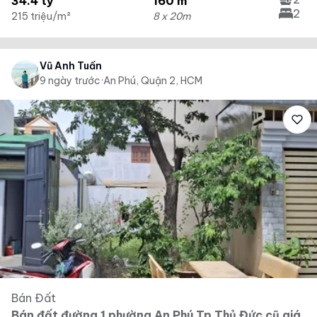
34.4 tỷ
160 m²
2
215 triệu/m²
8 x 20m
Vũ Anh Tuấn
9 ngày trước
·
An Phú, Quận 2, HCM
Bán Đất
Bán đất đường 1 phường An Phú Tp Thủ Đức cũ giá