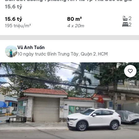
15,6 tỷ
2
15.6 tỷ
80 m²
2
195 triệu/m²
4 x 20m
Vũ Anh Tuấn
10 ngày trước
·
Bình Trưng Tây, Quận 2, HCM