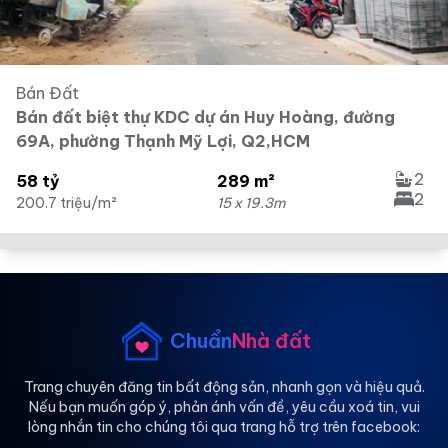
Bán Đất
Bán đất biệt thự KDC dự án Huy Hoàng, đường
69A, phường Thạnh Mỹ Lợi, Q2,HCM
2
58 tỷ
289 m²
2
200.7 triệu/m²
15 x 19.3m
Chuẩn
Nhà đất
Trang chuyên đăng tin bất động sản, nhanh gọn và hiệu quả.
Nếu bạn muốn góp ý, phản ánh vấn đề, yêu cầu xoá tin, vui
lòng nhắn tin cho chúng tôi qua trang hỗ trợ trên facebook: