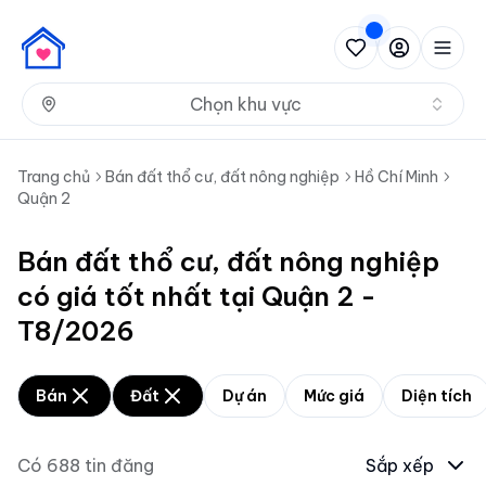
Nh
Chọn khu vực
Trang chủ
Bán đất thổ cư, đất nông nghiệp
Hồ Chí Minh
Quận 2
Bán đất thổ cư, đất nông nghiệp
có giá tốt nhất tại Quận 2 -
T8/2026
Bán
Đất
Dự án
Mức giá
Diện tích
Có
688
tin đăng
Sắp xếp