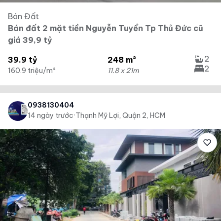
Bán Đất
Bán đất 2 mặt tiền Nguyễn Tuyển Tp Thủ Đức cũ
giá 39,9 tỷ
2
39.9 tỷ
248 m²
2
160.9 triệu/m²
11.8 x 21m
0938130404
14 ngày trước
·
Thạnh Mỹ Lợi, Quận 2, HCM