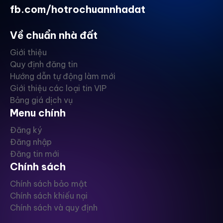
fb.com/hotrochuannhadat
Về chuẩn nhà đất
Giới thiệu
Quy định đăng tin
Hướng dẫn tự động làm mới
Giới thiệu các loại tin VIP
Bảng giá dịch vụ
Menu chính
Đăng ký
Đăng nhập
Đăng tin mới
Chính sách
Chính sách bảo mật
Chính sách khiếu nại
Chính sách và quy định