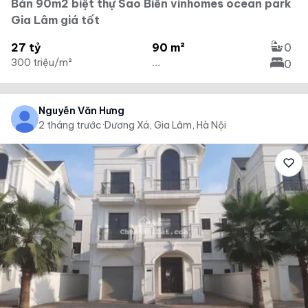
Bán 90m2 biệt thự Sao Biển vinhomes ocean park
Gia Lâm giá tốt
27 tỷ
90 m²
0
300 triệu/m²
...
0
Nguyễn Văn Hưng
2 tháng trước
·
Dương Xá, Gia Lâm, Hà Nội