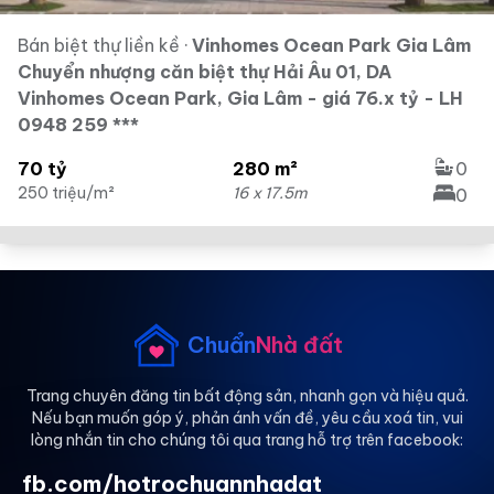
Bán biệt thự liền kề
·
Vinhomes Ocean Park Gia Lâm
Chuyển nhượng căn biệt thự Hải Âu 01, DA
Vinhomes Ocean Park, Gia Lâm - giá 76.x tỷ - LH
0948 259 ***
70 tỷ
280 m²
0
250 triệu/m²
16 x 17.5m
0
Chuẩn
Nhà đất
Trang chuyên đăng tin bất động sản, nhanh gọn và hiệu quả.
Nếu bạn muốn góp ý, phản ánh vấn đề, yêu cầu xoá tin, vui
lòng nhắn tin cho chúng tôi qua trang hỗ trợ trên facebook:
fb.com/hotrochuannhadat