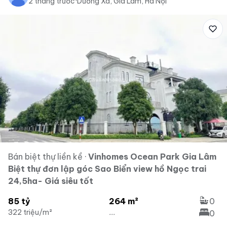
2 tháng trước
·
Dương Xá, Gia Lâm, Hà Nội
Bán biệt thự liền kề
·
Vinhomes Ocean Park Gia Lâm
Biệt thự đơn lập góc Sao Biển view hồ Ngọc trai
24,5ha- Giá siêu tốt
85 tỷ
264 m²
0
322 triệu/m²
...
0