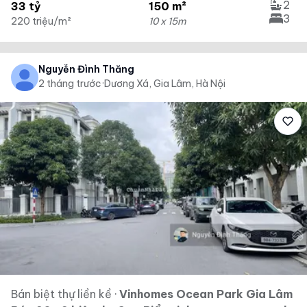
2
33 tỷ
150 m²
3
220 triệu/m²
10 x 15m
Nguyễn Đình Thăng
2 tháng trước
·
Dương Xá, Gia Lâm, Hà Nội
Bán biệt thự liền kề
·
Vinhomes Ocean Park Gia Lâm