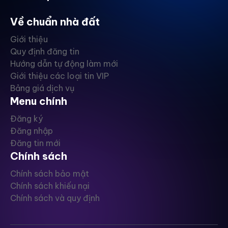
Về chuẩn nhà đất
Giới thiệu
Quy định đăng tin
Hướng dẫn tự động làm mới
Giới thiệu các loại tin VIP
Bảng giá dịch vụ
Menu chính
Đăng ký
Đăng nhập
Đăng tin mới
Chính sách
Chính sách bảo mật
Chính sách khiếu nại
Chính sách và quy định