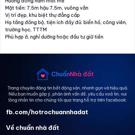
Hướng đông nam mát mẻ
Mặt tiền: 7,5m hậu 7,5m, vuông vắn
Vị trí đẹp, khu biệt thự đẳng cấp
Hạ tầng đồng bộ, tiện ích đầy đủ: biển hồ, công viên,
trường học, TTTM
Phù hợp ở, nghỉ dưỡng hoặc đầu tư giữ tiền
Giá bán: 27 tỷ
Liên hệ:
Chuẩn
Nhà đất
Trang chuyên đăng tin bất động sản, nhanh gọn và hiệu quả.
Nếu bạn muốn góp ý, phản ánh vấn đề, yêu cầu xoá tin, vui
lòng nhắn tin cho chúng tôi qua trang hỗ trợ trên facebook:
fb.com/hotrochuannhadat
Về chuẩn nhà đất