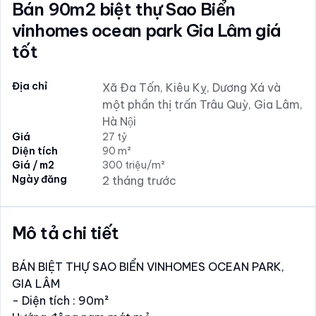
Bán 90m2 biệt thự Sao Biển
vinhomes ocean park Gia Lâm giá
tốt
Địa chỉ
Xã Đa Tốn, Kiêu Kỵ, Dương Xá và
một phần thị trấn Trâu Quỳ, Gia Lâm,
Hà Nội
Giá
27 tỷ
Diện tích
90 m²
Giá / m2
300 triệu/m²
Ngày đăng
2 tháng trước
Mô tả chi tiết
BÁN BIỆT THỰ SAO BIỂN VINHOMES OCEAN PARK,
GIA LÂM
- Diện tích : 90m²