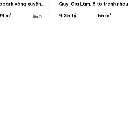
copark vòng xuyến
Quỳ, Gia Lâm, ô tô tránh nhau
u rẻ
99 m²
9.35 tỷ
55 m²
0
 x 14.1m
170 triệu/m²
4 x 13.8m
0
ng, Hưng Yên
Trâu Quỳ, Gia Lâm, Hà Nội
Về chuẩn
Giới thiệu
Quy định đă
Hướng dẫn 
Giới thiệu c
Bảng giá dị