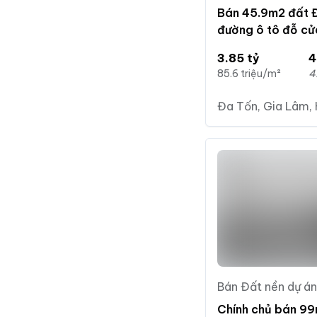
Bán 45.9m2 đất 
đường ô tô đỗ cửa
vinhomes
3.85 tỷ
4
85.6 triệu/m²
4
Đa Tốn, Gia Lâm, 
Bán Đất nền dự án
Chính chủ bán 99