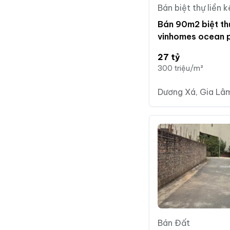
Bán biệt thự liền k
Bán 90m2 biệt th
vinhomes ocean p
tốt
27 tỷ
300 triệu/m²
Dương Xá, Gia Lâm
Bán Đất