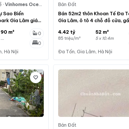
ề
·
Vinhomes Ocean Park Gia Lâm
Bán Đất
ự Sao Biển
Bán 52m2 thôn Khoan Tế Đa T
ark Gia Lâm giá
Gia Lâm, ô tô 4 chỗ đỗ cửa, g
đường Giáp Hải Ecopark
90 m²
4.42 tỷ
52 m²
0
...
85 triệu/m²
5 x 10.4m
0
, Hà Nội
Đa Tốn, Gia Lâm, Hà Nội
Bán Đất