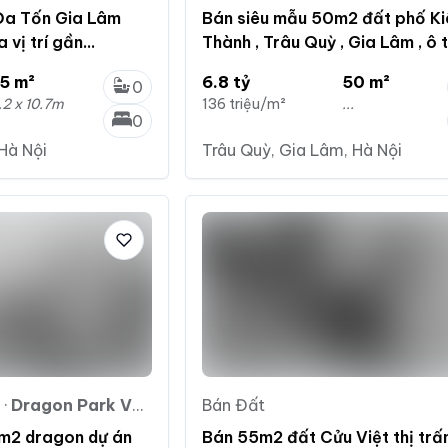
Đa Tốn Gia Lâm
Bán siêu mẫu 50m2 đất phố Ki
 vị trí gần
Thành , Trâu Quỳ , Gia Lâm , ô 
chạy thông
5 m²
6.8 tỷ
50 m²
0
.2 x 10.7m
136 triệu/m²
...
0
Hà Nội
Trâu Quỳ, Gia Lâm, Hà Nội
·
Dragon Park Văn Giang
Bán Đất
m2 dragon dự án
Bán 55m2 đất Cửu Việt thị trấ