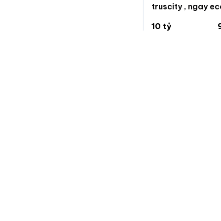
truscity , ngay e
Văn Giang giá siê
10 tỷ
101 triệu/m²
7
Cửu Cao, Văn Gia
Chuẩn
Nhà đất
Trang chuyên đăng tin bất động sản, nhanh gọn và hiệu
quả.
Nếu bạn muốn góp ý, phản ánh vấn đề, yêu cầu xoá tin, vui
lòng nhắn tin cho chúng tôi qua trang hỗ trợ trên facebook:
fb.com/hotrochuannhadat