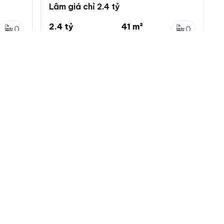
Lâm giá chỉ 2.4 tỷ
2.4 tỷ
41 m²
0
0
58.5 triệu/m²
...
0
0
Lệ Chi, Gia Lâm, Hà Nội
 nhà đất
Menu chính
Chính sách
Đăng ký
Chính sách bảo mật
ng tin
Đăng nhập
Chính sách khiếu nại
tự động làm mới
Đăng tin mới
Chính sách và quy định
ác loại tin VIP
ch vụ