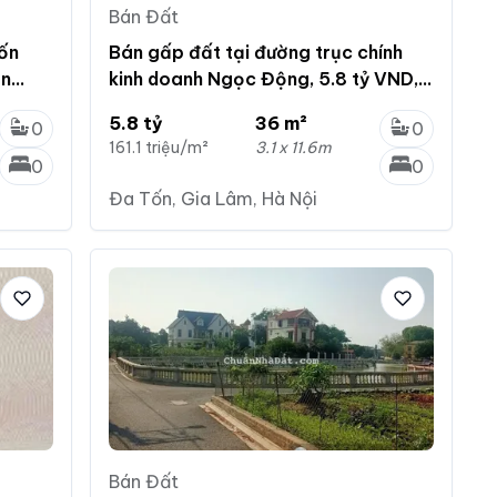
Bán Đất
ốn
Bán gấp đất tại đường trục chính
ần
kinh doanh Ngọc Động, 5.8 tỷ VND,
36 m2
5.8 tỷ
36 m²
0
0
161.1 triệu/m²
3.1 x 11.6m
0
0
Đa Tốn, Gia Lâm, Hà Nội
Bán Đất