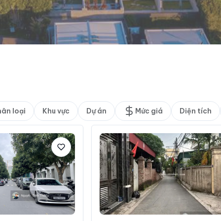
ân loại
Khu vực
Dự án
Mức giá
Diện tích