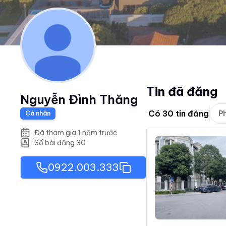
Tin đã đăng
Nguyễn Đình Thăng
Có
30
tin đăng
Ph
Cá nhân
Đã tham gia 1 năm trước
Số bài đăng
30
0922.003.333