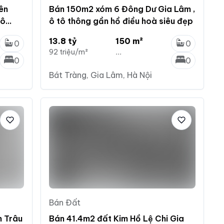
ên
Bán 150m2 xóm 6 Đông Dư Gia Lâm ,
tô
ô tô thông gần hồ điều hoà siêu đẹp
13.8 tỷ
150 m²
0
0
92 triệu/m²
...
0
0
Bát Tràng, Gia Lâm, Hà Nội
Bán Đất
n Trâu
Bán 41.4m2 đất Kim Hồ Lệ Chi Gia