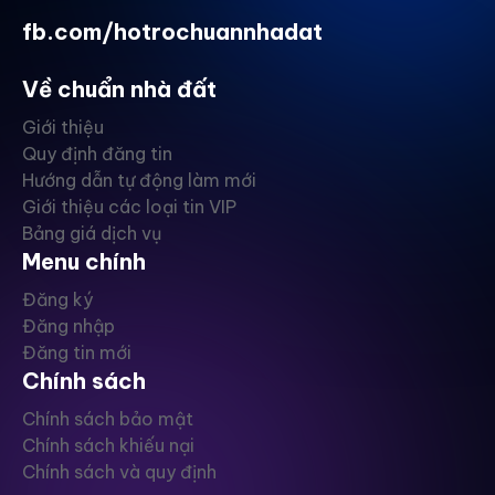
fb.com/hotrochuannhadat
Về chuẩn nhà đất
Giới thiệu
Quy định đăng tin
Hướng dẫn tự động làm mới
Giới thiệu các loại tin VIP
Bảng giá dịch vụ
Menu chính
Đăng ký
Đăng nhập
Đăng tin mới
Chính sách
Chính sách bảo mật
Chính sách khiếu nại
Chính sách và quy định