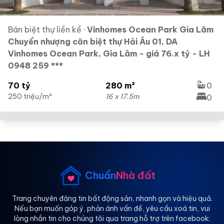
Bán biệt thự liền kề
·
Vinhomes Ocean Park Gia Lâm
Chuyển nhượng căn biệt thự Hải Âu 01, DA
Vinhomes Ocean Park, Gia Lâm - giá 76.x tỷ - LH
0948 259 ***
70 tỷ
280 m²
0
250 triệu/m²
16 x 17.5m
0
Chuẩn
Nhà đất
Trang chuyên đăng tin bất động sản, nhanh gọn và hiệu quả.
Nếu bạn muốn góp ý, phản ánh vấn đề, yêu cầu xoá tin, vui
lòng nhắn tin cho chúng tôi qua trang hỗ trợ trên facebook: