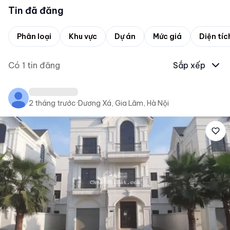
Tin đã đăng
Phân loại
Khu vực
Dự án
Mức giá
Diện tíc
Có
1
tin đăng
Sắp xếp
2 tháng trước
·
Dương Xá, Gia Lâm, Hà Nội