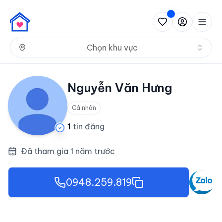
Nh
Chọn khu vực
Nguyễn Văn Hưng
Cá nhân
1
tin đăng
Đã tham gia 1 năm trước
0948.259.819