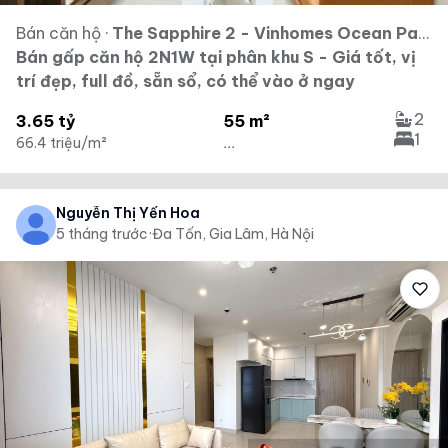
Bán căn hộ
·
The Sapphire 2 - Vinhomes Ocean Park - Vinhomes Ocean Park Gia Lâm
Bán gấp căn hộ 2N1W tại phân khu S - Giá tốt, vị
trí đẹp, full đồ, sẵn sổ, có thể vào ở ngay
2
3.65 tỷ
55 m²
1
66.4 triệu/m²
...
Nguyễn Thị Yến Hoa
5 tháng trước
·
Đa Tốn, Gia Lâm, Hà Nội