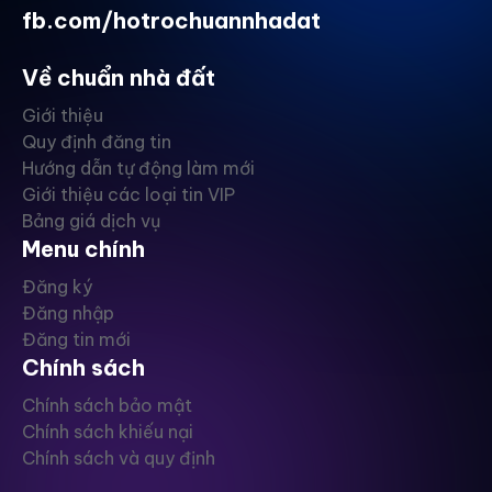
fb.com/hotrochuannhadat
Về chuẩn nhà đất
Giới thiệu
Quy định đăng tin
Hướng dẫn tự động làm mới
Giới thiệu các loại tin VIP
Bảng giá dịch vụ
Menu chính
Đăng ký
Đăng nhập
Đăng tin mới
Chính sách
Chính sách bảo mật
Chính sách khiếu nại
Chính sách và quy định