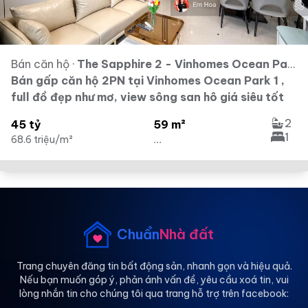
Bán căn hộ
·
The Sapphire 2 - Vinhomes Ocean Park - Vinhomes Ocean Park Gia Lâm
Bán gấp căn hộ 2PN tại Vinhomes Ocean Park 1 ,
full đồ đẹp như mơ, view sông san hô giá siêu tốt
2
45 tỷ
59 m²
1
68.6 triệu/m²
...
Chuẩn
Nhà đất
Trang chuyên đăng tin bất động sản, nhanh gọn và hiệu quả.
Nếu bạn muốn góp ý, phản ánh vấn đề, yêu cầu xoá tin, vui
lòng nhắn tin cho chúng tôi qua trang hỗ trợ trên facebook: