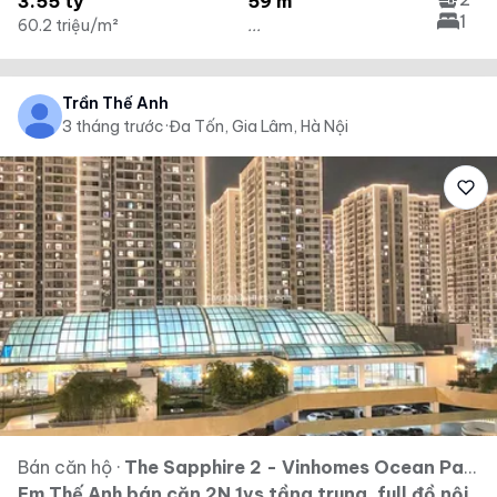
3.55 tỷ
59 m²
1
60.2 triệu/m²
...
Trần Thế Anh
3 tháng trước
·
Đa Tốn, Gia Lâm, Hà Nội
Bán căn hộ
·
The Sapphire 2 - Vinhomes Ocean Park - Vinhomes Ocean Park Gia Lâm
Em Thế Anh bán căn 2N 1vs tầng trung, full đồ nội