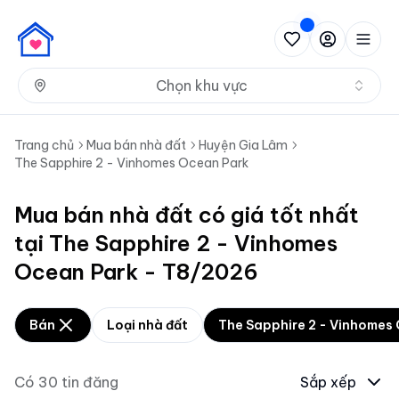
Nh
Chọn khu vực
Trang chủ
Mua bán nhà đất
Huyện Gia Lâm
The Sapphire 2 - Vinhomes Ocean Park
Mua bán nhà đất có giá tốt nhất
tại The Sapphire 2 - Vinhomes
Ocean Park - T8/2026
Bán
Loại nhà đất
The Sapphire 2 - Vinhomes
Có
30
tin đăng
Sắp xếp