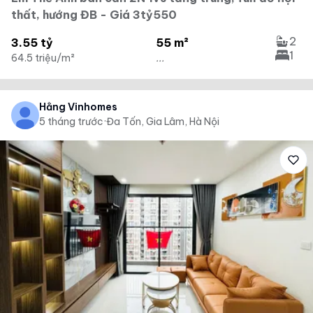
thất, hướng ĐB - Giá 3tỷ550
2
3.55 tỷ
55 m²
1
64.5 triệu/m²
...
Hằng Vinhomes
5 tháng trước
·
Đa Tốn, Gia Lâm, Hà Nội