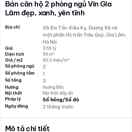
Bán căn hộ 2 phòng ngủ Vin Gia
Lâm đẹp, xanh, yên tĩnh
Địa chỉ
Xã Đa Tốn, Kiêu Kỵ, Dương Xá và
một phần thị trấn Trâu Quỳ, Gia Lâm,
Hà Nội
Giá
3.55 tỷ
Diện tích
59 m²
Giá / m2
60.2 triệu/m²
Số phòng ngủ
2
Số phòng tắm
1
Số tầng
3
Hướng
Hướng Bắc
Nội thất
Nội thất đầy đủ
Pháp lý
Sổ hồng/Sổ đỏ
Ngày đăng
2 tháng trước
Mô tả chi tiết