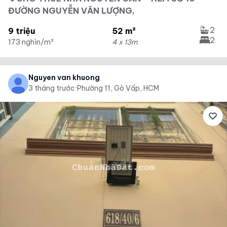
ĐƯỜNG NGUYỄN VĂN LƯỢNG,
2
9 triệu
52 m²
2
173 nghìn/m²
4 x 13m
Nguyen van khuong
3 tháng trước
·
Phường 11, Gò Vấp, HCM