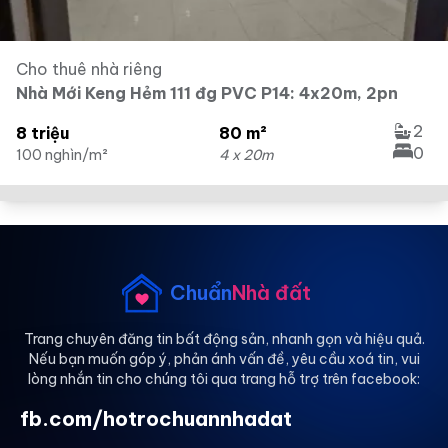
Cho thuê nhà riêng
Nhà Mới Keng Hẻm 111 đg PVC P14: 4x20m, 2pn
2
8 triệu
80 m²
0
100 nghìn/m²
4 x 20m
Chuẩn
Nhà đất
Trang chuyên đăng tin bất động sản, nhanh gọn và hiệu quả.
Nếu bạn muốn góp ý, phản ánh vấn đề, yêu cầu xoá tin, vui
lòng nhắn tin cho chúng tôi qua trang hỗ trợ trên facebook:
fb.com/hotrochuannhadat