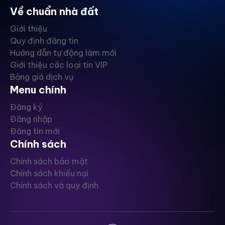
Về chuẩn nhà đất
Giới thiệu
Quy định đăng tin
Hướng dẫn tự động làm mới
Giới thiệu các loại tin VIP
Bảng giá dịch vụ
Menu chính
Đăng ký
Đăng nhập
Đăng tin mới
Chính sách
Chính sách bảo mật
Chính sách khiếu nại
Chính sách và quy định