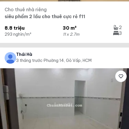
Cho thuê nhà riêng
siêu phẩm 2 lầu cho thuê cực rẻ f11
2
8.8 triệu
30 m²
3
293 nghìn/m²
11 x 2.7m
Thái Hà
3 tháng trước
·
Phường 14, Gò Vấp, HCM