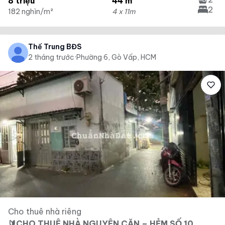
8 triệu
44 m²
2
182 nghìn/m²
4 x 11m
Thế Trung BĐS
2 tháng trước
·
Phường 6, Gò Vấp, HCM
Cho thuê nhà riêng
🔰CHO THUÊ NHÀ NGUYÊN CĂN – HẺM SỐ 10