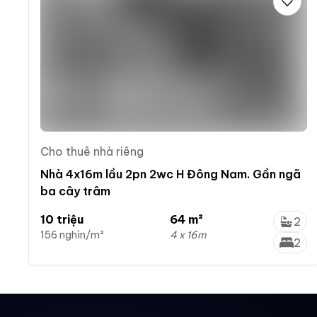
Cho thuê nhà riêng
Nhà 4x16m lầu 2pn 2wc H Đông Nam. Gần ngã
ba cây trâm
10 triệu
64 m²
2
156 nghìn/m²
4 x 16m
2