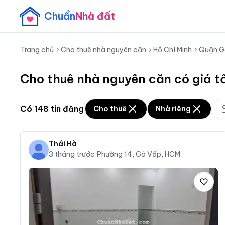
Chuẩn
Nhà đất
Trang chủ
Cho thuê nhà nguyên căn
Hồ Chí Minh
Quận G
Cho thuê nhà nguyên căn có giá t
Có
148
tin đăng
Cho thuê
Nhà riêng
Thái Hà
3 tháng trước
·
Phường 14, Gò Vấp, HCM