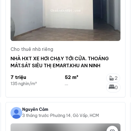
Cho thuê nhà riêng
NHÀ HXT XE HƠI CHẠY TỚI CỬA. THOÁNG
MÁT.SÁT SIÊU THỊ EMART.KHU AN NINH
7 triệu
52 m²
2
135 nghìn/m²
...
0
Nguyễn Cảm
3 tháng trước
·
Phường 14, Gò Vấp, HCM