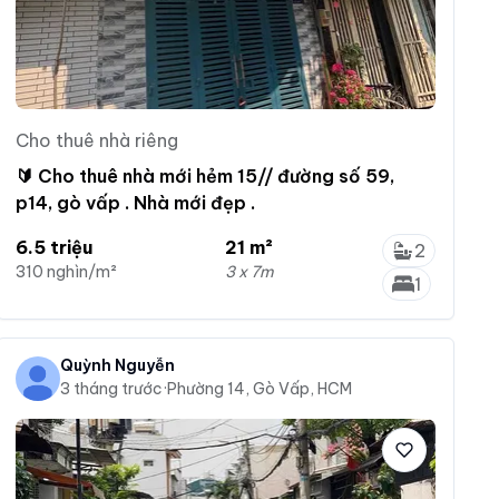
Cho thuê nhà riêng
🔰 Cho thuê nhà mới hẻm 15// đường số 59,
p14, gò vấp . Nhà mới đẹp .
6.5 triệu
21 m²
2
310 nghìn/m²
3 x 7m
1
Quỳnh Nguyễn
3 tháng trước
·
Phường 14, Gò Vấp, HCM