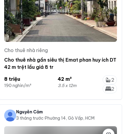
Cho thuê nhà riêng
Cho thuê nhà gần siêu thị Emat phan huy ích DT
42 m trệt lầu giá 8 tr
8 triệu
42 m²
2
190 nghìn/m²
3.5 x 12m
2
Nguyễn Cảm
3 tháng trước
·
Phường 14, Gò Vấp, HCM