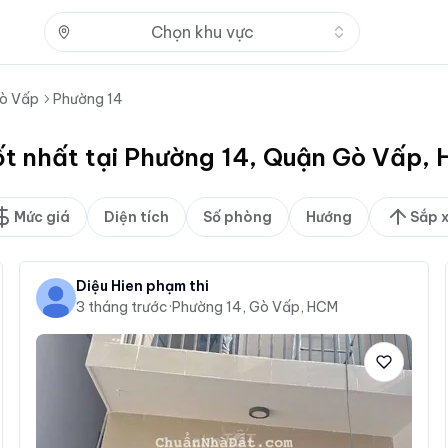
Nhấn để mở
Chọn khu vực
ò Vấp
Phường 14
ốt nhất tại Phường 14, Quận Gò Vấp,
Mức giá
Diện tích
Số phòng
Hướng
Sắp 
Diệu Hien phạm thi
3 tháng trước
·
Phường 14, Gò Vấp, HCM