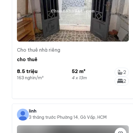
Cho thuê nhà riêng
cho thuê
8.5 triệu
52 m²
2
163 nghìn/m²
4 x 13m
2
linh
3 tháng trước
·
Phường 14, Gò Vấp, HCM