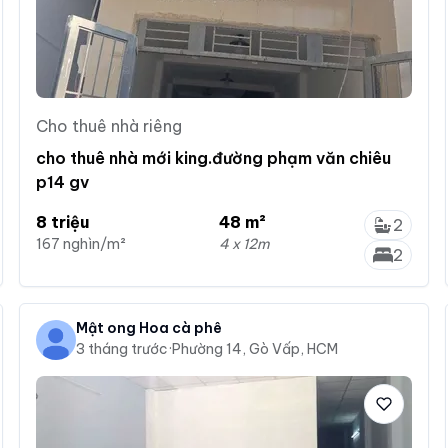
Cho thuê nhà riêng
cho thuê nhà mới king.đường phạm văn chiêu
p14 gv
8 triệu
48 m²
2
167 nghìn/m²
4 x 12m
2
Mật ong Hoa cà phê
3 tháng trước
·
Phường 14, Gò Vấp, HCM