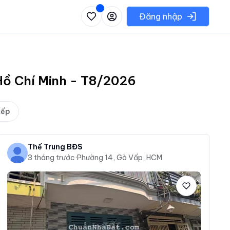
 danh sách các khu vực có thể chọn
Đăng nhập
 Hồ Chí Minh - T8/2026
xếp
Thế Trung BĐS
3 tháng trước
·
Phường 14, Gò Vấp, HCM