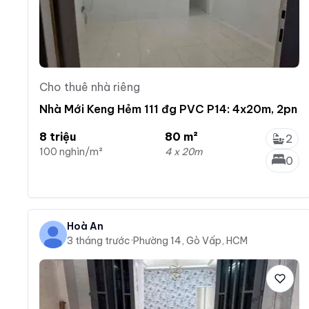
Cho thuê nhà riêng
Nhà Mới Keng Hẻm 111 đg PVC P14: 4x20m, 2pn
8 triệu
80 m²
2
100 nghìn/m²
4 x 20m
0
Hoà An
3 tháng trước
·
Phường 14, Gò Vấp, HCM