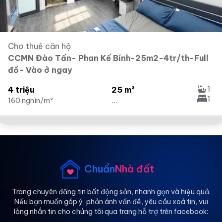
Cho thuê căn hộ
CCMN Đào Tấn- Phan Kế Bính-25m2-4tr/th-Full
đồ- Vào ở ngay
1
4 triệu
25 m²
1
160 nghìn/m²
...
Chuẩn
Nhà đất
Trang chuyên đăng tin bất động sản, nhanh gọn và hiệu quả.
Nếu bạn muốn góp ý, phản ánh vấn đề, yêu cầu xoá tin, vui
lòng nhắn tin cho chúng tôi qua trang hỗ trợ trên facebook: