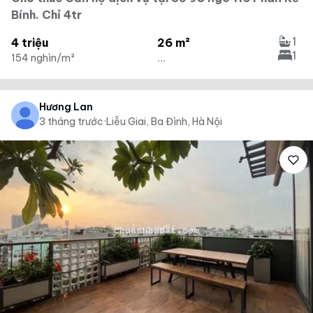
Bính. Chỉ 4tr
1
4 triệu
26 m²
1
154 nghìn/m²
...
Hương Lan
3 tháng trước
·
Liễu Giai, Ba Đình, Hà Nội