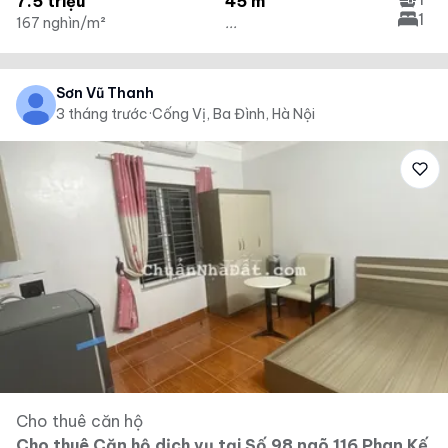
7.5 triệu
45 m²
1
167 nghìn/m²
...
Sơn Vũ Thanh
3 tháng trước
·
Cống Vị, Ba Đình, Hà Nội
Cho thuê căn hộ
Cho thuê Căn hộ dịch vụ tại Số 98 ngõ 116 Phan Kế