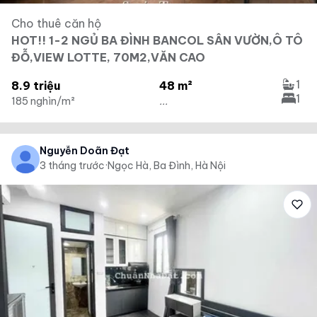
Cho thuê căn hộ
HOT!! 1-2 NGỦ BA ĐÌNH BANCOL SÂN VƯỜN,Ô TÔ
ĐỖ,VIEW LOTTE, 70M2,VĂN CAO
1
8.9 triệu
48 m²
1
185 nghìn/m²
...
Nguyễn Doãn Đạt
3 tháng trước
·
Ngọc Hà, Ba Đình, Hà Nội