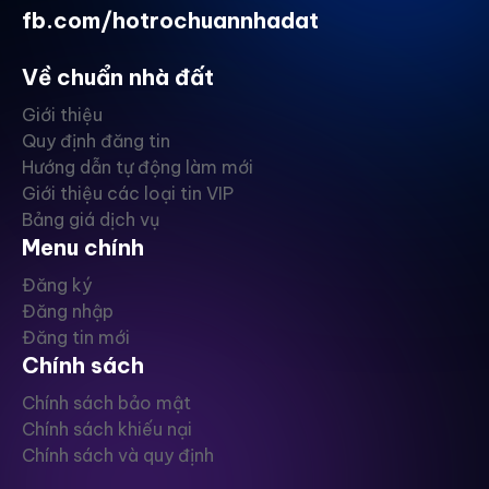
fb.com/hotrochuannhadat
Về chuẩn nhà đất
Giới thiệu
Quy định đăng tin
Hướng dẫn tự động làm mới
Giới thiệu các loại tin VIP
Bảng giá dịch vụ
Menu chính
Đăng ký
Đăng nhập
Đăng tin mới
Chính sách
Chính sách bảo mật
Chính sách khiếu nại
Chính sách và quy định