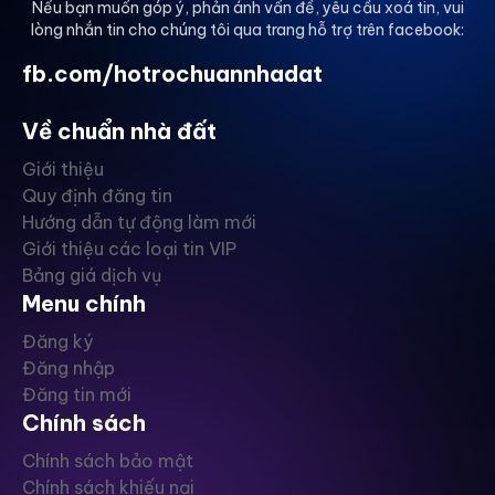
Nếu bạn muốn góp ý, phản ánh vấn đề, yêu cầu xoá tin, vui
lòng nhắn tin cho chúng tôi qua trang hỗ trợ trên facebook:
fb.com/hotrochuannhadat
Về chuẩn nhà đất
Giới thiệu
Quy định đăng tin
Hướng dẫn tự động làm mới
Giới thiệu các loại tin VIP
Bảng giá dịch vụ
Menu chính
Đăng ký
Đăng nhập
Đăng tin mới
Chính sách
Chính sách bảo mật
Chính sách khiếu nại