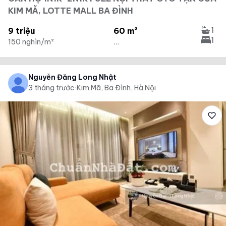
KIM MÃ, LOTTE MALL BA ĐÌNH
1
9 triệu
60 m²
1
150 nghìn/m²
...
Nguyễn Đăng Long Nhật
3 tháng trước
·
Kim Mã, Ba Đình, Hà Nội