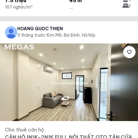
7.5 triệu
45 m²
1
167 nghìn/m²
...
HOÀNG QUỐC THIỆN
3 tháng trước
·
Kim Mã, Ba Đình, Hà Nội
Cho thuê căn hộ
CĂN HỘ 1N1K-2N1K FULL NỘI THẤT OTO TẬN CỬA