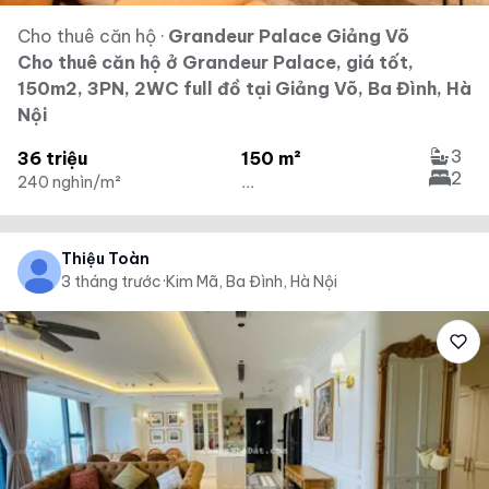
Cho thuê căn hộ
·
Grandeur Palace Giảng Võ
Cho thuê căn hộ ở Grandeur Palace, giá tốt,
150m2, 3PN, 2WC full đồ tại Giảng Võ, Ba Đình, Hà
Nội
3
36 triệu
150 m²
2
240 nghìn/m²
...
Thiệu Toàn
3 tháng trước
·
Kim Mã, Ba Đình, Hà Nội