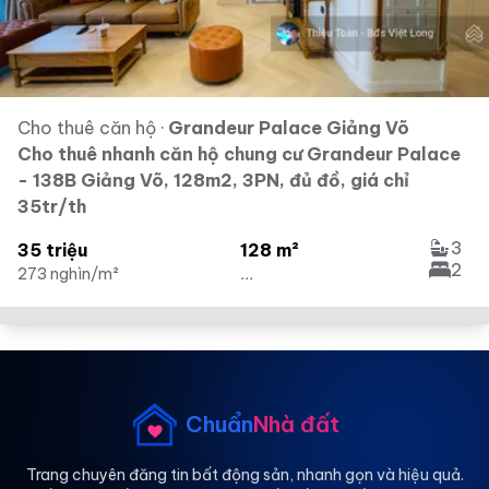
Cho thuê căn hộ
·
Grandeur Palace Giảng Võ
Cho thuê nhanh căn hộ chung cư Grandeur Palace
- 138B Giảng Võ, 128m2, 3PN, đủ đồ, giá chỉ
35tr/th
3
35 triệu
128 m²
2
273 nghìn/m²
...
Chuẩn
Nhà đất
Trang chuyên đăng tin bất động sản, nhanh gọn và hiệu quả.