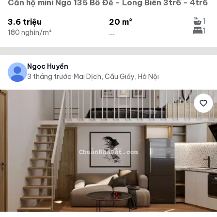
Căn hộ mini Ngõ 135 Bồ Đề - Long Biên 3tr6 - 4tr6
1
3.6 triệu
20 m²
1
180 nghìn/m²
...
Ngọc Huyền
3 tháng trước
·
Mai Dịch, Cầu Giấy, Hà Nội