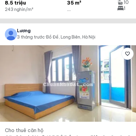
10
8.5 triệu
35 m²
1
243 nghìn/m²
...
Lương
3 tháng trước
·
Bồ Đề, Long Biên, Hà Nội
Cho thuê căn hộ