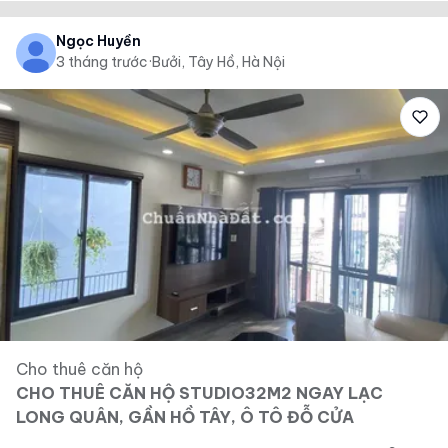
Ngọc Huyền
3 tháng trước
·
Bưởi, Tây Hồ, Hà Nội
Cho thuê căn hộ
CHO THUÊ CĂN HỘ STUDIO32M2 NGAY LẠC
LONG QUÂN, GẦN HỒ TÂY, Ô TÔ ĐỖ CỬA