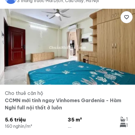
3 tháng trước
·
Mai Dịch, Cầu Giấy, Hà Nội
Cho thuê căn hộ
CCMN mới tinh ngay Vinhomes Gardenia - Hàm
Nghi full nội thất ở luôn
1
5.6 triệu
35 m²
1
160 nghìn/m²
...