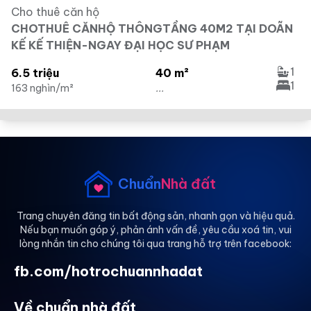
Cho thuê căn hộ
CHOTHUÊ CĂNHỘ THÔNGTẦNG 40M2 TẠI DOÃN
KẾ KẾ THIỆN-NGAY ĐẠI HỌC SƯ PHẠM
1
6.5 triệu
40 m²
1
163 nghìn/m²
...
Chuẩn
Nhà đất
Trang chuyên đăng tin bất động sản, nhanh gọn và hiệu quả.
Nếu bạn muốn góp ý, phản ánh vấn đề, yêu cầu xoá tin, vui
lòng nhắn tin cho chúng tôi qua trang hỗ trợ trên facebook:
fb.com/hotrochuannhadat
Về chuẩn nhà đất