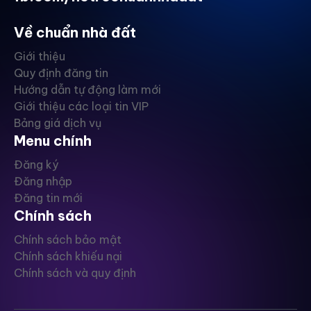
Về chuẩn nhà đất
Giới thiệu
Quy định đăng tin
Hướng dẫn tự động làm mới
Giới thiệu các loại tin VIP
Bảng giá dịch vụ
Menu chính
Đăng ký
Đăng nhập
Đăng tin mới
Chính sách
Chính sách bảo mật
Chính sách khiếu nại
Chính sách và quy định