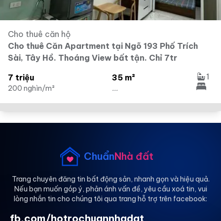
Cho thuê căn hộ
Cho thuê Căn Apartment tại Ngõ 193 Phố Trích
Sài, Tây Hồ. Thoáng View bất tận. Chỉ 7tr
1
7 triệu
35 m²
200 nghìn/m²
...
Chuẩn
Nhà đất
Trang chuyên đăng tin bất động sản, nhanh gọn và hiệu quả.
Nếu bạn muốn góp ý, phản ánh vấn đề, yêu cầu xoá tin, vui
lòng nhắn tin cho chúng tôi qua trang hỗ trợ trên facebook:
fb.com/hotrochuannhadat