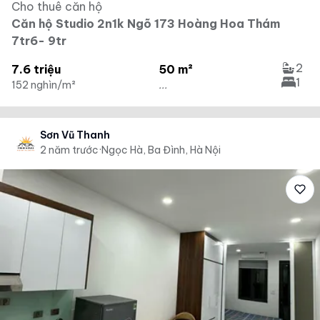
Cho thuê căn hộ
Căn hộ Studio 2n1k Ngõ 173 Hoàng Hoa Thám
7tr6- 9tr
2
7.6 triệu
50 m²
1
152 nghìn/m²
...
Sơn Vũ Thanh
2 năm trước
·
Ngọc Hà, Ba Đình, Hà Nội