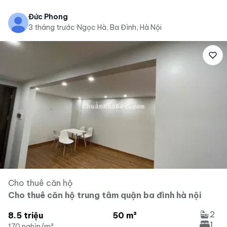
Đức Phong
3 tháng trước
·
Ngọc Hà, Ba Đình, Hà Nội
Cho thuê căn hộ
Cho thuê căn hộ trung tâm quận ba đình hà nội
2
8.5 triệu
50 m²
1
170 nghìn/m²
...